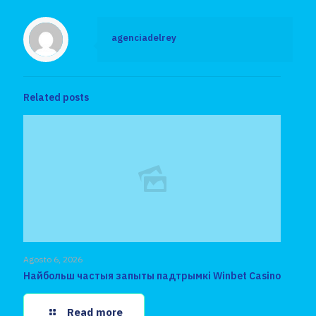
agenciadelrey
Related posts
Agosto 6, 2026
Найбольш частыя запыты падтрымкі Winbet Casino
Read more