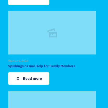
Agosto 6, 2026
Spinkings casino Help for Family Members
Read more