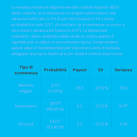
La varianza misura la dispersione dei risultati rispetto all’EV.
Nella roulette, le scommesse su singoli numeri hanno una
varianza molto alta (≈ 35,5) perché il payout è 35:1 ma la
probabilità è solo 1/37. Al contrario, le scommesse su rosso o
nero hanno varianza più bassa (≈ 0,97). La deviazione
standard, radice quadrata della varianza, indica quanto il
capitale può oscillare in una sessione tipica. Comprendere
questi valori è fondamentale per impostare unità di puntata
adeguate al proprio bankroll e per evitare rotture improvvise.
Tipo di
Probabilità
Payout
EV
Varianza
scommessa
Numero
1/37
35:1
−2,70 %
35,5
singolo
(2,70 %)
18/37
Rosso/nero
1:1
−2,70 %
0,97
(48,65 %)
12/37
Dozzina
2:1
−2,70 %
2,70
(32,43 %)