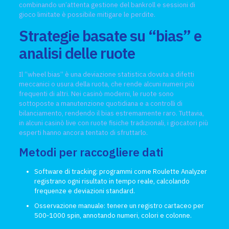
combinando un’attenta gestione del bankroll e sessioni di
gioco limitate è possibile mitigare le perdite.
Strategie basate su “bias” e
analisi delle ruote
Il “wheel bias” è una deviazione statistica dovuta a difetti
meccanici o usura della ruota, che rende alcuni numeri più
frequenti di altri. Nei casinò moderni, le ruote sono
sottoposte a manutenzione quotidiana e a controlli di
bilanciamento, rendendo il bias estremamente raro. Tuttavia,
in alcuni casinò live con ruote fisiche tradizionali, i giocatori più
esperti hanno ancora tentato di sfruttarlo.
Metodi per raccogliere dati
Software di tracking: programmi come Roulette Analyzer
registrano ogni risultato in tempo reale, calcolando
frequenze e deviazioni standard.
Osservazione manuale: tenere un registro cartaceo per
500‑1000 spin, annotando numeri, colori e colonne.