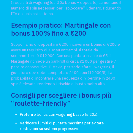
I requisiti di wagering (es. 30x bonus + deposito) aumentano il
numero di spin necessari per “sbloccare” il denaro, riducendo
l’EV di qualsiasi sistema.
Esempio pratico: Martingale con
bonus 100 % fino a €200
Supponiamo di depositare €200, ricevere un bonus di €200 e
avere un requisito di 30x su entrambi. Il totale da
scommettere è €12 000. Con una puntata iniziale di €5, il
Martingale richiede un bankroll di circa €1 000 per gestire 7
perdite consecutive. Tuttavia, per soddisfare il wagering, il
giocatore dovrebbe completare 2400 spin (12 000/5). La
probabilità di incontrare una sequenza di 7 perdite in 2400
spin è elevata, rendendo il rischio di busto molto alto.
Consigli per scegliere i bonus più
“roulette‑friendly”
Preferire bonus con wagering basso (≤ 20x).
Verificare i limiti di puntata massima per evitare
restrizioni su sistemi progressivi.