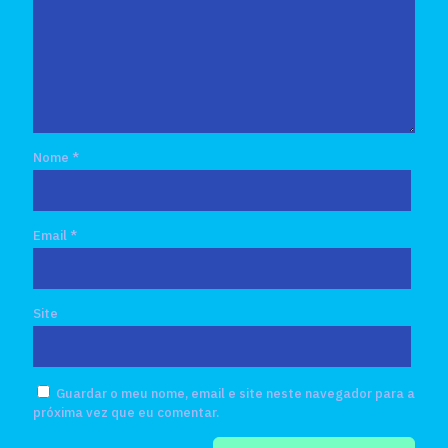
Nome
*
Email
*
Site
Guardar o meu nome, email e site neste navegador para a
próxima vez que eu comentar.