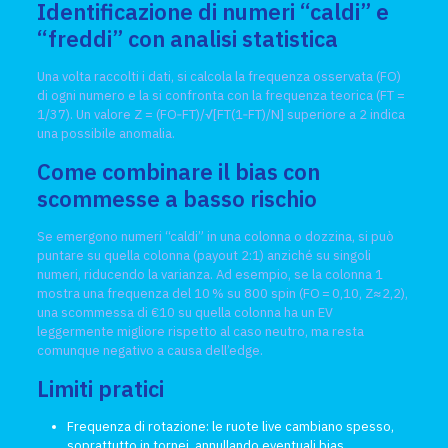
Identificazione di numeri “caldi” e
“freddi” con analisi statistica
Una volta raccolti i dati, si calcola la frequenza osservata (FO)
di ogni numero e la si confronta con la frequenza teorica (FT =
1/37). Un valore Z = (FO‑FT)/√[FT(1‑FT)/N] superiore a 2 indica
una possibile anomalia.
Come combinare il bias con
scommesse a basso rischio
Se emergono numeri “caldi” in una colonna o dozzina, si può
puntare su quella colonna (payout 2:1) anziché su singoli
numeri, riducendo la varianza. Ad esempio, se la colonna 1
mostra una frequenza del 10 % su 800 spin (FO = 0,10, Z≈2,2),
una scommessa di €10 su quella colonna ha un EV
leggermente migliore rispetto al caso neutro, ma resta
comunque negativo a causa dell’edge.
Limiti pratici
Frequenza di rotazione: le ruote live cambiano spesso,
soprattutto in tornei, annullando eventuali bias.