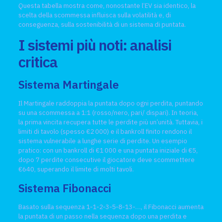
Questa tabella mostra come, nonostante l’EV sia identico, la
scelta della scommessa influisca sulla volatilità e, di
conseguenza, sulla sostenibilità di un sistema di puntata.
I sistemi più noti: analisi
critica
Sistema Martingale
Il Martingale raddoppia la puntata dopo ogni perdita, puntando
su una scommessa a 1:1 (rosso/nero, pari/ dispari). In teoria,
la prima vincita recupera tutte le perdite più un’unità. Tuttavia, i
limiti di tavolo (spesso €2 000) e il bankroll finito rendono il
sistema vulnerabile a lunghe serie di perdite. Un esempio
pratico: con un bankroll di €1 000 e una puntata iniziale di €5,
dopo 7 perdite consecutive il giocatore deve scommettere
€640, superando il limite di molti tavoli.
Sistema Fibonacci
Basato sulla sequenza 1‑1‑2‑3‑5‑8‑13‑…, il Fibonacci aumenta
la puntata di un passo nella sequenza dopo una perdita e