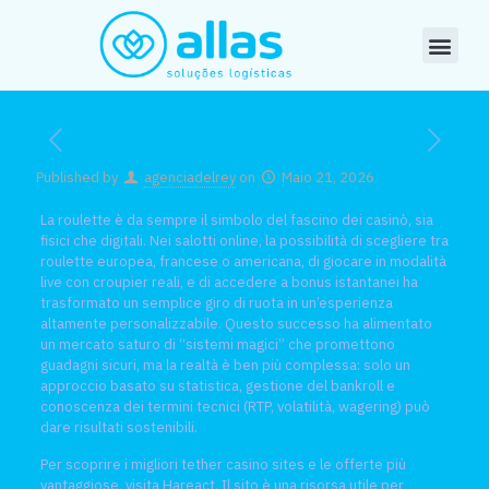
Published by
agenciadelrey
on
Maio 21, 2026
La roulette è da sempre il simbolo del fascino dei casinò, sia
fisici che digitali. Nei salotti online, la possibilità di scegliere tra
roulette europea, francese o americana, di giocare in modalità
live con croupier reali, e di accedere a bonus istantanei ha
trasformato un semplice giro di ruota in un’esperienza
altamente personalizzabile. Questo successo ha alimentato
un mercato saturo di “sistemi magici” che promettono
guadagni sicuri, ma la realtà è ben più complessa: solo un
approccio basato su statistica, gestione del bankroll e
conoscenza dei termini tecnici (RTP, volatilità, wagering) può
dare risultati sostenibili.
Per scoprire i migliori
tether casino sites
e le offerte più
vantaggiose, visita Hareact. Il sito è una risorsa utile per