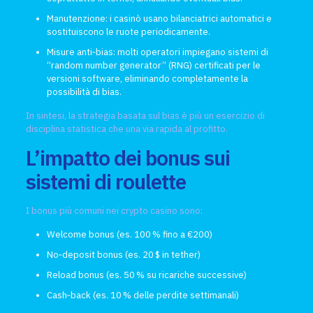
Manutenzione: i casinò usano bilanciatrici automatici e
sostituiscono le ruote periodicamente.
Misure anti‑bias: molti operatori impiegano sistemi di
“random number generator” (RNG) certificati per le
versioni software, eliminando completamente la
possibilità di bias.
In sintesi, la strategia basata sul bias è più un esercizio di
disciplina statistica che una via rapida al profitto.
L’impatto dei bonus sui
sistemi di roulette
I bonus più comuni nei crypto casino sono:
Welcome bonus (es. 100 % fino a €200)
No‑deposit bonus (es. 20 $ in tether)
Reload bonus (es. 50 % su ricariche successive)
Cash‑back (es. 10 % delle perdite settimanali)