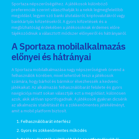
Sportaza népszerűségéhez. A játékosok különböző
preferenciák szerint választhatják ki a nekik legmegfelelőbb
megoldást, legyen szó banki átutalásról, kriptovalutákról vagy
bankkártyás kifizetésekről. A gyors kifizetések és a
megbízhatóság érdekében a játékosoknak érdemes előre
tájékozódniuk a választott módszer előnyeiről és hátrányairól.
A Sportaza mobilalkalmazás
előnyei és hátrányai
A Sportaza mobilalkalmazása nagy népszerűségnek örvend a
felhasználók körében, mivel lehetővé teszi a játékosok
számára, hogy bárhol és bármikor élvezhessék a kedvenc
játékaikat. Az alkalmazás felhasználóbarát felülete és gyors
navigációja miatt sokan választják ezt a megoldást, különösen
azok, akik aktívan sportfogadnak. A játékosok gyakran dicsérik
az alkalmazás stabilitását és a zökkenőmentes játékélményt,
amit a mobil platform biztosít.
Felhasználóbarát interfész
Gyors és zökkenőmentes működés