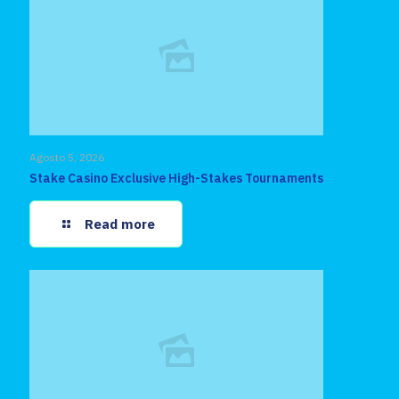
Agosto 5, 2026
Stake Casino Exclusive High-Stakes Tournaments
Read more