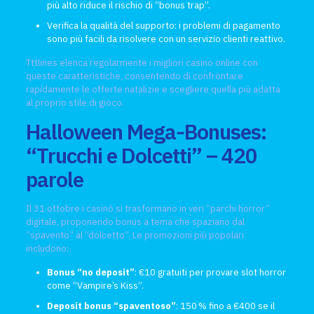
più alto riduce il rischio di “bonus trap”.
Verifica la qualità del supporto: i problemi di pagamento
sono più facili da risolvere con un servizio clienti reattivo.
Tttlines elenca regolarmente i migliori casino online con
queste caratteristiche, consentendo di confrontare
rapidamente le offerte natalizie e scegliere quella più adatta
al proprio stile di gioco.
Halloween Mega‑Bonuses:
“Trucchi e Dolcetti” – 420
parole
Il 31 ottobre i casinò si trasformano in veri “parchi horror”
digitale, proponendo bonus a tema che spaziano dal
“spavento” al “dolcetto”. Le promozioni più popolari
includono:
Bonus “no deposit”
: €10 gratuiti per provare slot horror
come “Vampire’s Kiss”.
Deposit bonus “spaventoso”
: 150 % fino a €400 se il