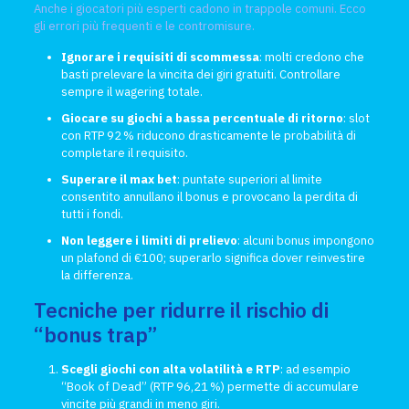
Anche i giocatori più esperti cadono in trappole comuni. Ecco
gli errori più frequenti e le contromisure.
Ignorare i requisiti di scommessa
: molti credono che
basti prelevare la vincita dei giri gratuiti. Controllare
sempre il wagering totale.
Giocare su giochi a bassa percentuale di ritorno
: slot
con RTP 92 % riducono drasticamente le probabilità di
completare il requisito.
Superare il max bet
: puntate superiori al limite
consentito annullano il bonus e provocano la perdita di
tutti i fondi.
Non leggere i limiti di prelievo
: alcuni bonus impongono
un plafond di €100; superarlo significa dover reinvestire
la differenza.
Tecniche per ridurre il rischio di
“bonus trap”
Scegli giochi con alta volatilità e RTP
: ad esempio
“Book of Dead” (RTP 96,21 %) permette di accumulare
vincite più grandi in meno giri.