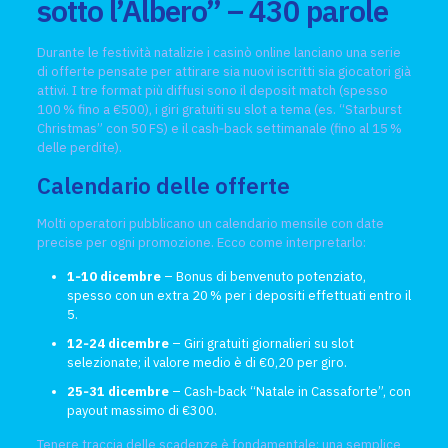
sotto l’Albero” – 430 parole
Durante le festività natalizie i casinò online lanciano una serie
di offerte pensate per attirare sia nuovi iscritti sia giocatori già
attivi. I tre format più diffusi sono il deposit match (spesso
100 % fino a €500), i giri gratuiti su slot a tema (es. “Starburst
Christmas” con 50 FS) e il cash‑back settimanale (fino al 15 %
delle perdite).
Calendario delle offerte
Molti operatori pubblicano un calendario mensile con date
precise per ogni promozione. Ecco come interpretarlo:
1‑10 dicembre
– Bonus di benvenuto potenziato,
spesso con un extra 20 % per i depositi effettuati entro il
5.
12‑24 dicembre
– Giri gratuiti giornalieri su slot
selezionate; il valore medio è di €0,20 per giro.
25‑31 dicembre
– Cash‑back “Natale in Cassaforte”, con
payout massimo di €300.
Tenere traccia delle scadenze è fondamentale: una semplice