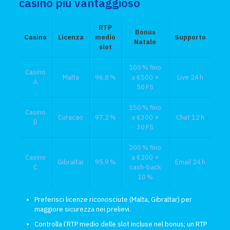
casinò più vantaggioso
RTP
Bonus
Casino
Licenza
medio
Supporto
Natale
slot
100 % fino
Casino
Malta
96,8 %
a €500 +
Live 24 h
A
50 FS
150 % fino
Casino
Curacao
97,2 %
a €300 +
Chat 12 h
B
30 FS
200 % fino
Casino
a €200 +
Gibraltar
95,9 %
Email 24 h
C
cash‑back
10 %
Preferisci licenze riconosciute (Malta, Gibraltar) per
maggiore sicurezza nei prelievi.
Controlla l’RTP medio delle slot incluse nel bonus; un RTP