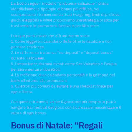
L’articolo segue il modello “problema‑soluzione”: prima
identifichiamo le tipologie di bonus più diffuse, poi
scomponiamo i termini contrattuali (wagering, limiti di prelievo,
giochi eleggibili) e infine proponiamo una strategia pratica per
trasformare le promozioni festive in profitto reale.
I cinque punti chiave che affronteremo sono:
1. Come leggere il calendario delle offerte natalizie e non
perdere scadenze.
2. Le differenze tra bonus “no deposit” e “deposit bonus”
durante Halloween.
3. L’importanza dei mini‑eventi come San Valentino e Pasqua
per incrementare il bankroll.
4. La creazione di un calendario personale e la gestione del
bankroll intorno alle promozioni.
5. Gli errori più comuni da evitare e una checklist finale per
ogni offerta.
Con questi strumenti, anche il giocatore più inesperto potrà
navigare tra i festival del gioco con sicurezza e massimizzare il
valore di ogni bonus.
Bonus di Natale: “Regali