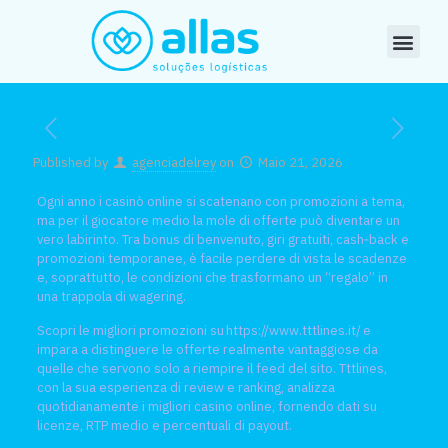
Published by
agenciadelrey
on
Maio 21, 2026
Ogni anno i casinò online si scatenano con promozioni a tema,
ma per il giocatore medio la mole di offerte può diventare un
vero labirinto. Tra bonus di benvenuto, giri gratuiti, cash‑back e
promozioni temporanee, è facile perdere di vista le scadenze
e, soprattutto, le condizioni che trasformano un “regalo” in
una trappola di wagering.
Scopri le migliori promozioni su
https://www.tttlines.it/
e
impara a distinguere le offerte realmente vantaggiose da
quelle che servono solo a riempire il feed del sito. Tttlines,
con la sua esperienza di review e ranking, analizza
quotidianamente i migliori casino online, fornendo dati su
licenze, RTP medio e percentuali di payout.