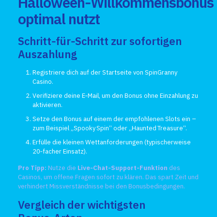
Halloween‑Willkommensbonus
optimal nutzt
Schritt‑für‑Schritt zur sofortigen
Auszahlung
Registriere dich auf der Startseite von SpinGranny
Casino.
Verifiziere deine E‑Mail, um den Bonus ohne Einzahlung zu
aktivieren.
Setze den Bonus auf einem der empfohlenen Slots ein –
zum Beispiel „Spooky Spin“ oder „Haunted Treasure“.
Erfülle die kleinen Wettanforderungen (typischerweise
20‑facher Einsatz).
Pro Tipp:
Nutze die
Live‑Chat‑Support‑Funktion
des
Casinos, um offene Fragen sofort zu klären. Das spart Zeit und
verhindert Missverständnisse bei den Bonusbedingungen.
Vergleich der wichtigsten