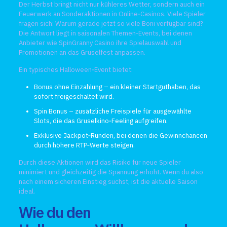
Der Herbst bringt nicht nur kühleres Wetter, sondern auch ein
Feuerwerk an Sonderaktionen in Online‑Casinos. Viele Spieler
fragen sich: Warum gerade jetzt so viele Boni verfügbar sind?
Die Antwort liegt in saisonalen Themen‑Events, bei denen
Anbieter wie SpinGranny Casino ihre Spielauswahl und
Promotionen an das Gruselfest anpassen.
Ein typisches Halloween‑Event bietet:
Bonus ohne Einzahlung – ein kleiner Startguthaben, das
sofort freigeschaltet wird.
Spin Bonus – zusätzliche Freispiele für ausgewählte
Slots, die das Gruselkino‑Feeling aufgreifen.
Exklusive Jackpot‑Runden, bei denen die Gewinnchancen
durch höhere RTP‑Werte steigen.
Durch diese Aktionen wird das Risiko für neue Spieler
minimiert und gleichzeitig die Spannung erhöht. Wenn du also
nach einem sicheren Einstieg suchst, ist die aktuelle Saison
ideal.
Wie du den