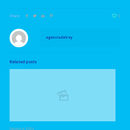
Share
0
agenciadelrey
Related posts
Agosto 6, 2026