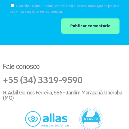
Guardar o meu nome, email e site neste navegador para a
próxima vez que eu comentar.
Fale conosco
+55 (34) 3319-9590
R. Adail Gomes Ferreira, 586 - Jardim Maracanã, Uberaba
(MG)