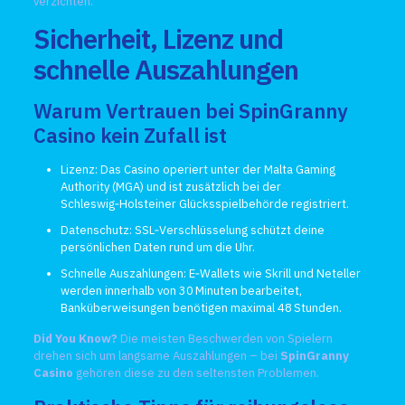
verzichten.
Sicherheit, Lizenz und
schnelle Auszahlungen
Warum Vertrauen bei SpinGranny
Casino kein Zufall ist
Lizenz: Das Casino operiert unter der Malta Gaming
Authority (MGA) und ist zusätzlich bei der
Schleswig‑Holsteiner Glücksspielbehörde registriert.
Datenschutz: SSL‑Verschlüsselung schützt deine
persönlichen Daten rund um die Uhr.
Schnelle Auszahlungen: E‑Wallets wie Skrill und Neteller
werden innerhalb von 30 Minuten bearbeitet,
Banküberweisungen benötigen maximal 48 Stunden.
Did You Know?
Die meisten Beschwerden von Spielern
drehen sich um langsame Auszahlungen – bei
SpinGranny
Casino
gehören diese zu den seltensten Problemen.