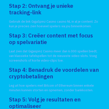
Stap 2: Ontvang je unieke
tracking‑link
Gebruik de link GigaSpinz Casino casino NL in al je content. Zo
kun je precies zien hoeveel spelers via jou binnenkomen.
Stap 3: Creëer content met focus
op spelvariatie
Laat zien dat Gigaspinz Casino meer dan 6.000 spellen biedt,
van klassieke tafelspellen tot de nieuwste video‑slots. Voeg
screenshots of korte video‑clips toe.
Stap 4: Benadruk de voordelen van
cryptobetalingen
Leg uit hoe spelers met Bitcoin of Ethereum binnen enkele
minuten kunnen storten en opnemen, zonder bankkosten.
Stap 5: Volg je resultaten en
optimaliseer