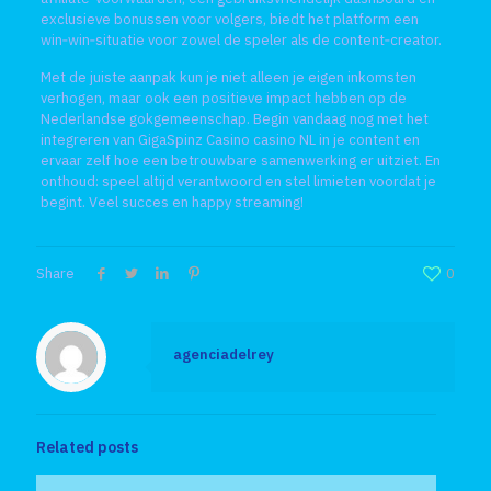
exclusieve bonussen voor volgers, biedt het platform een
win‑win‑situatie voor zowel de speler als de content‑creator.
Met de juiste aanpak kun je niet alleen je eigen inkomsten
verhogen, maar ook een positieve impact hebben op de
Nederlandse gokgemeenschap. Begin vandaag nog met het
integreren van
GigaSpinz Casino casino NL
in je content en
ervaar zelf hoe een betrouwbare samenwerking er uitziet. En
onthoud: speel altijd verantwoord en stel limieten voordat je
begint. Veel succes en happy streaming!
Share
0
agenciadelrey
Related posts