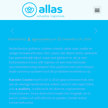
Published by
agenciadelrey
on
Dezembro 29, 2025
Nederlandse gokkers zoeken steeds vaker naar snelle en
veilige betaalmethoden. Een casino dat alleen iDEAL aanbiedt,
kan aantrekkelijk lijken, maar wat gebeurt er als je een
buitenlandse bonus wilt claimen of een internationale
sportweddenschap plaatst? Een platform met een robuust
multi‑currency systeem lost dit probleem moeiteloos op.
Kansino Casino
heeft zich in 2020 gepositioneerd als een
van de weinige Nederlandse online casino’s die naast iDEAL
ook
e-wallets
, creditcards en diverse cryptomunten
ondersteunen. Deze diversiteit maakt het mogelijk om in
euro’s, dollars of zelfs Bitcoin te spelen, zonder extra
conversiekosten.