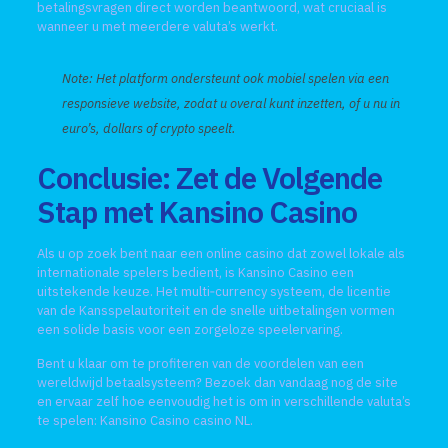
betalingsvragen direct worden beantwoord, wat cruciaal is
wanneer u met meerdere valuta’s werkt.
Note: Het platform ondersteunt ook mobiel spelen via een
responsieve website, zodat u overal kunt inzetten, of u nu in
euro’s, dollars of crypto speelt.
Conclusie: Zet de Volgende
Stap met Kansino Casino
Als u op zoek bent naar een online casino dat zowel lokale als
internationale spelers bedient, is Kansino Casino een
uitstekende keuze. Het multi‑currency systeem, de licentie
van de Kansspelautoriteit en de snelle uitbetalingen vormen
een solide basis voor een zorgeloze speelervaring.
Bent u klaar om te profiteren van de voordelen van een
wereldwijd betaalsysteem? Bezoek dan vandaag nog de site
en ervaar zelf hoe eenvoudig het is om in verschillende valuta’s
te spelen:
Kansino Casino casino NL
.