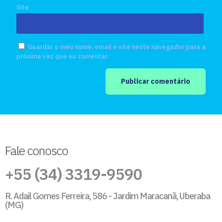
Site
Guardar o meu nome, email e site neste navegador para a
próxima vez que eu comentar.
Fale conosco
+55 (34) 3319-9590
R. Adail Gomes Ferreira, 586 - Jardim Maracanã, Uberaba
(MG)