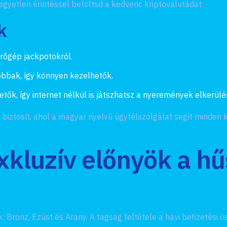
gyetlen érintéssel betöltsd a kedvenc kriptovalutádat.
k
erőgép jackpotokról.
bak, így könnyen kezelhetők.
etők, így internet nélkül is játszhatsz a nyeremények elkerülé
 biztosít, ahol a magyar nyelvű ügyfélszolgálat segít minden
xkluzív előnyök a h
 Bronz, Ezüst és Arany. A tagság feltétele a havi befizetési 