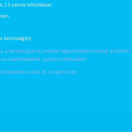
, 15 perces kifizetéssel.
gram.
s biztonságért.
ia, a biztonság és a jutalmak egyensúlyban vannak, a
GGBet C
‑ös kaszinójátékok nyújtotta előnyöket!
i befizetési limitet, és ne lépd túl azt.