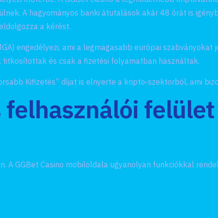
nek. A hagyományos banki átutalások akár 48 órát is igénybe
eldolgozza a kérést.
MGA) engedélyezi, ami a legmagasabb európai szabványokat j
titkosítottak és csak a fizetési folyamatban használtak.
abb Kifizetés” díjat is elnyerte a kripto‑szektorból, ami biz
felhasználói felület 
. A GGBet Casino mobiloldala ugyanolyan funkciókkal rendelke