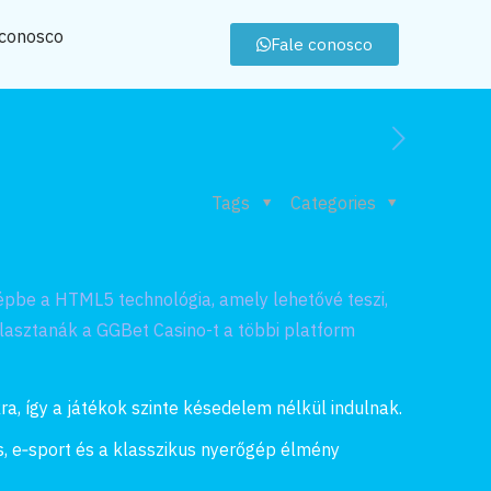
 conosco
Fale conosco
Tags
Categories
 képbe a HTML5 technológia, amely lehetővé teszi,
álasztanák a GGBet Casino-t a többi platform
a, így a játékok szinte késedelem nélkül indulnak.
s, e‑sport és a klasszikus nyerőgép élmény