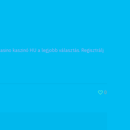
asino kaszinó HU
a legjobb választás. Regisztrálj
0