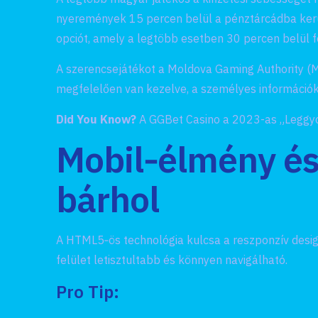
nyeremények 15 percen belül a pénztárcádba kerül
opciót, amely a legtöbb esetben 30 percen belül f
A szerencsejátékot a Moldova Gaming Authority (
megfelelően van kezelve, a személyes információk 
Did You Know?
A GGBet Casino a 2023-as „Leggyors
Mobil‑élmény és 
bárhol
A HTML5‑ös technológia kulcsa a reszponzív design
felület letisztultabb és könnyen navigálható.
Pro Tip: