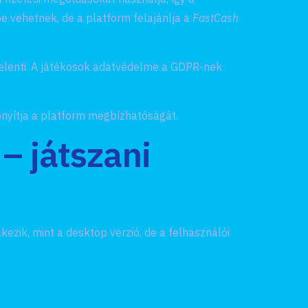
 vehetnek, de a platform felajánlja a
FastCash
elenti. A játékosok adatvédelme a GDPR‑nek
onyítja a platform megbízhatóságát.
– játszani
zik, mint a desktop verzió, de a felhasználói