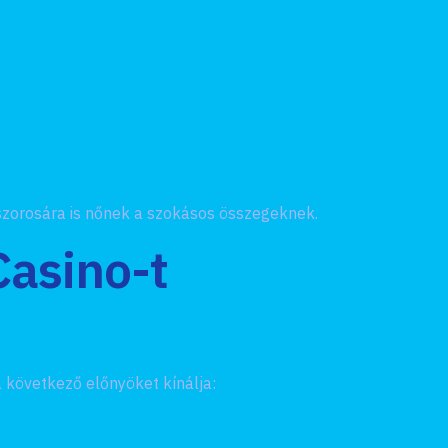
szorosára is nőnek a szokásos összegeknek.
asino-t
 következő előnyöket kínálja: