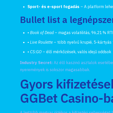
Sport- és e‑sport fogadás
– A platform lehe
Bullet list a legnépsz
•
Book of Dead
– magas volatilitás, 96,21 % RT
•
Live Roulette
– több nyelvű krupié, 5‑kártyás 
•
CS:GO
– élő mérkőzések, valós idejű oddsok
Industry Secret:
Az élő kaszinó asztalok esetében
nyeremények is sokszor magasabbak.
Gyors kifizetése
GGBet Casino-b
A legtöbb magyar játékos a kifizetési sebességet 