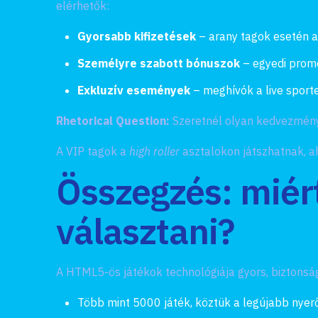
elérhetők:
Gyorsabb kifizetések
– arany tagok esetén a
Személyre szabott bónuszok
– egyedi prom
Exkluzív események
– meghívók a live sport
Rhetorical Question:
Szeretnél olyan kedvezménye
A VIP tagok a
high roller
asztalokon játszhatnak, a
Összegzés: miér
választani?
A HTML5‑ös játékok technológiája gyors, biztonsá
Több mint 5000 játék, köztük a legújabb nyer