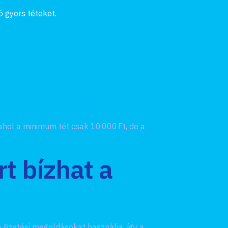
 gyors téteket.
ahol a minimum tét csak 10 000 Ft, de a
rt bízhat a
 fizetési megoldásokat használja, így a