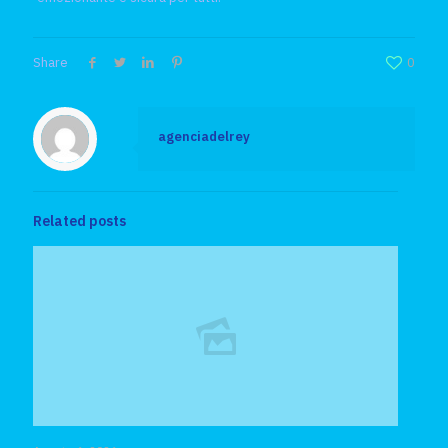
Share
0
agenciadelrey
Related posts