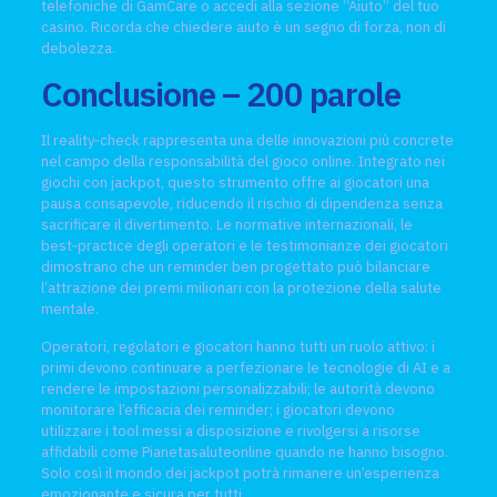
telefoniche di GamCare o accedi alla sezione “Aiuto” del tuo
casino. Ricorda che chiedere aiuto è un segno di forza, non di
debolezza.
Conclusione – 200 parole
Il reality‑check rappresenta una delle innovazioni più concrete
nel campo della responsabilità del gioco online. Integrato nei
giochi con jackpot, questo strumento offre ai giocatori una
pausa consapevole, riducendo il rischio di dipendenza senza
sacrificare il divertimento. Le normative internazionali, le
best‑practice degli operatori e le testimonianze dei giocatori
dimostrano che un reminder ben progettato può bilanciare
l’attrazione dei premi milionari con la protezione della salute
mentale.
Operatori, regolatori e giocatori hanno tutti un ruolo attivo: i
primi devono continuare a perfezionare le tecnologie di AI e a
rendere le impostazioni personalizzabili; le autorità devono
monitorare l’efficacia dei reminder; i giocatori devono
utilizzare i tool messi a disposizione e rivolgersi a risorse
affidabili come Pianetasaluteonline quando ne hanno bisogno.
Solo così il mondo dei jackpot potrà rimanere un’esperienza
emozionante e sicura per tutti.