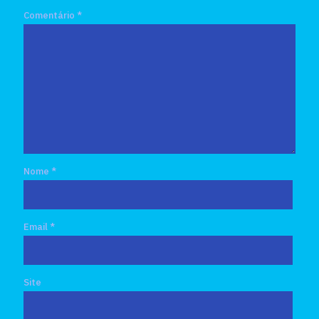
Comentário
*
Nome
*
Email
*
Site