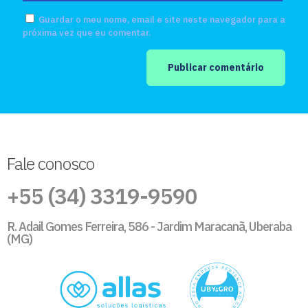
Guardar o meu nome, email e site neste navegador para a
próxima vez que eu comentar.
Fale conosco
+55 (34) 3319-9590
R. Adail Gomes Ferreira, 586 - Jardim Maracanã, Uberaba
(MG)