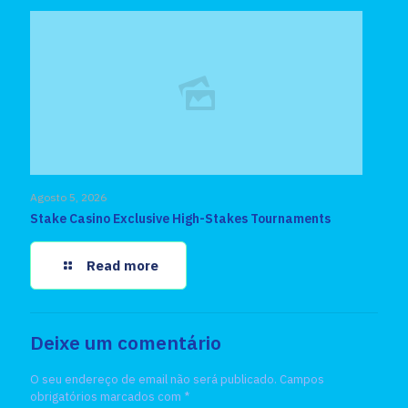
Agosto 5, 2026
Stake Casino Exclusive High-Stakes Tournaments
Read more
Deixe um comentário
O seu endereço de email não será publicado.
Campos
obrigatórios marcados com
*