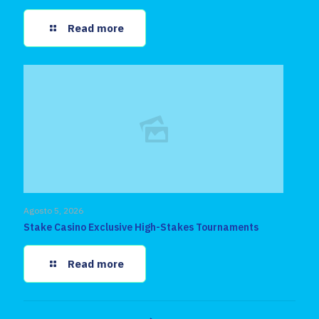
Read more
Agosto 5, 2026
Stake Casino Exclusive High-Stakes Tournaments
Read more