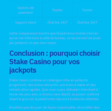
Options de
Toutes
Toutes
paiement
Support client
Chat live 24/7
Chat live 24/7
Cette comparaison montre que l’expérience mobile n’est en
aucun cas inférieure à celle du bureau, ce qui permet de jouer
aux jackpots où que vous soyez.
Conclusion : pourquoi choisir
Stake Casino pour vos
jackpots
Stake Casino combine un catalogue riche en jackpots
progressifs, des bonus attractifs, une licence fiable et des
retraits ultra‑rapides. Que vous soyez débutant cherchant à
tester les jeux avec un bonus sans dépôt, ou joueur confirmé
visant le gros lot, la plateforme répond à toutes les attentes.
N’oubliez pas de jouer de façon responsable, de profiter des