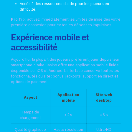
Accès à des ressources d’aide pour les joueurs en
difficulté.
Pro Tip
: activez immédiatement les limites de mise dès votre
première connexion pour éviter les dépenses impulsives.
Expérience mobile et
accessibilité
Aujourd’hui, la plupart des joueurs préfèrent jouer depuis leur
smartphone. Stake Casino offre une application mobile fluide
disponible sur iOS et Android. L’interface conserve toutes les
fonctionnalités du site : bonus, jackpots, support en direct et
options de paiement.
Application
Site web
Aspect
mobile
desktop
Temps de
< 2 s
< 3 s
chargement
Qualité graphique
Haute résolution
Ultra‑HD