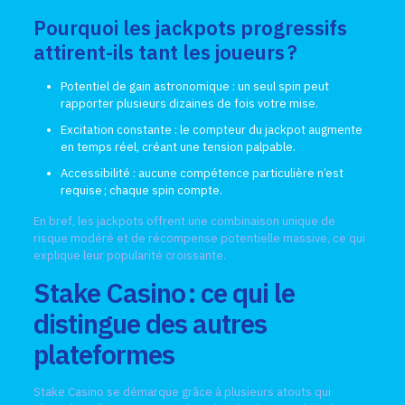
Pourquoi les jackpots progressifs
attirent-ils tant les joueurs ?
Potentiel de gain astronomique : un seul spin peut
rapporter plusieurs dizaines de fois votre mise.
Excitation constante : le compteur du jackpot augmente
en temps réel, créant une tension palpable.
Accessibilité : aucune compétence particulière n’est
requise ; chaque spin compte.
En bref, les jackpots offrent une combinaison unique de
risque modéré et de récompense potentielle massive, ce qui
explique leur popularité croissante.
Stake Casino : ce qui le
distingue des autres
plateformes
Stake Casino se démarque grâce à plusieurs atouts qui