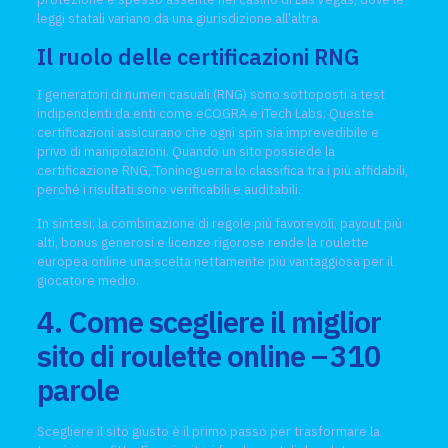
leggi statali variano da una giurisdizione all’altra.
Il ruolo delle certificazioni RNG
I generatori di numeri casuali (RNG) sono sottoposti a test
indipendenti da enti come eCOGRA e iTech Labs. Queste
certificazioni assicurano che ogni spin sia imprevedibile e
privo di manipolazioni. Quando un sito possiede la
certificazione RNG, Toninoguerra lo classifica tra i più affidabili,
perché i risultati sono verificabili e auditabili.
In sintesi, la combinazione di regole più favorevoli, payout più
alti, bonus generosi e licenze rigorose rende la roulette
europea online una scelta nettamente più vantaggiosa per il
giocatore medio.
4. Come scegliere il miglior
sito di roulette online – 310
parole
Scegliere il sito giusto è il primo passo per trasformare la