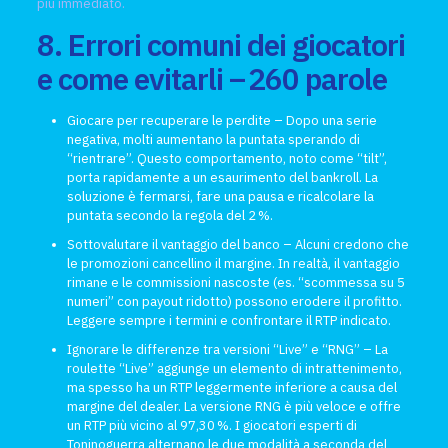
più immediato.
8. Errori comuni dei giocatori
e come evitarli – 260 parole
Giocare per recuperare le perdite – Dopo una serie
negativa, molti aumentano la puntata sperando di
“rientrare”. Questo comportamento, noto come “tilt”,
porta rapidamente a un esaurimento del bankroll. La
soluzione è fermarsi, fare una pausa e ricalcolare la
puntata secondo la regola del 2 %.
Sottovalutare il vantaggio del banco – Alcuni credono che
le promozioni cancellino il margine. In realtà, il vantaggio
rimane e le commissioni nascoste (es. “scommessa su 5
numeri” con payout ridotto) possono erodere il profitto.
Leggere sempre i termini e confrontare il RTP indicato.
Ignorare le differenze tra versioni “Live” e “RNG” – La
roulette “Live” aggiunge un elemento di intrattenimento,
ma spesso ha un RTP leggermente inferiore a causa del
margine del dealer. La versione RNG è più veloce e offre
un RTP più vicino al 97,30 %. I giocatori esperti di
Toninoguerra alternano le due modalità a seconda del