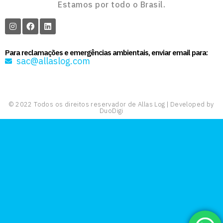
Estamos por todo o Brasil.
Para reclamações e emergências ambientais, enviar email para:
sac@allaslog.com
© 2022 Todos os direitos reservador de Allas Log | Developed by
DuoDigi