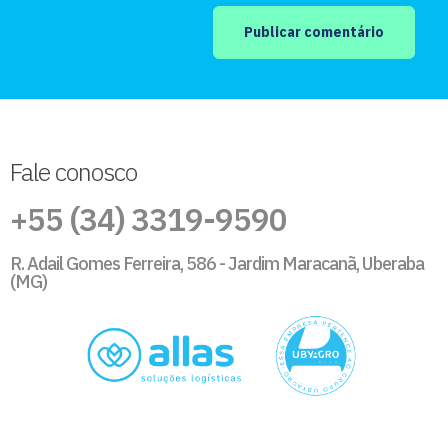
Fale conosco
+55 (34) 3319-9590
R. Adail Gomes Ferreira, 586 - Jardim Maracanã, Uberaba
(MG)