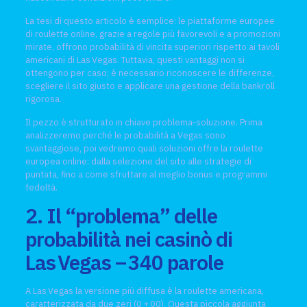
La tesi di questo articolo è semplice: le piattaforme europee
di roulette online, grazie a regole più favorevoli e a promozioni
mirate, offrono probabilità di vincita superiori rispetto ai tavoli
americani di Las Vegas. Tuttavia, questi vantaggi non si
ottengono per caso; è necessario riconoscere le differenze,
scegliere il sito giusto e applicare una gestione della bankroll
rigorosa.
Il pezzo è strutturato in chiave problema‑soluzione. Prima
analizzeremo perché le probabilità a Vegas sono
svantaggiose, poi vedremo quali soluzioni offre la roulette
europea online: dalla selezione del sito alle strategie di
puntata, fino a come sfruttare al meglio bonus e programmi
fedeltà.
2. Il “problema” delle
probabilità nei casinò di
Las Vegas – 340 parole
A Las Vegas la versione più diffusa è la roulette americana,
caratterizzata da due zeri (0 + 00). Questa piccola aggiunta