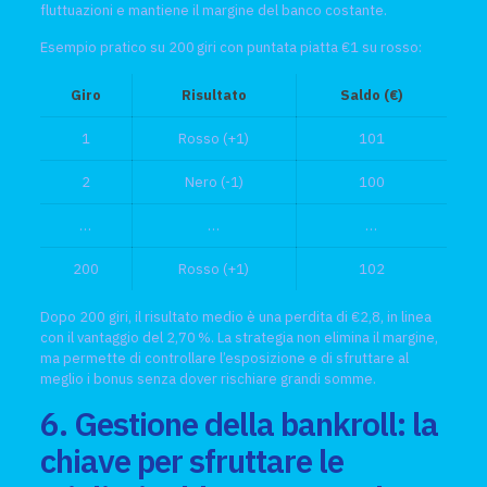
fluttuazioni e mantiene il margine del banco costante.
Esempio pratico su 200 giri con puntata piatta €1 su rosso:
Giro
Risultato
Saldo (€)
1
Rosso (+1)
101
2
Nero (-1)
100
…
…
…
200
Rosso (+1)
102
Dopo 200 giri, il risultato medio è una perdita di €2,8, in linea
con il vantaggio del 2,70 %. La strategia non elimina il margine,
ma permette di controllare l’esposizione e di sfruttare al
meglio i bonus senza dover rischiare grandi somme.
6. Gestione della bankroll: la
chiave per sfruttare le