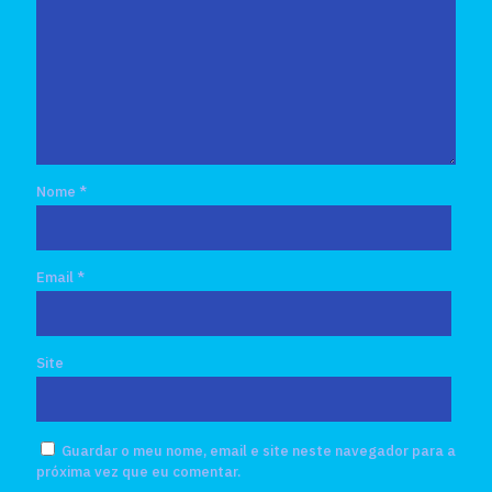
Nome
*
Email
*
Site
Guardar o meu nome, email e site neste navegador para a
próxima vez que eu comentar.