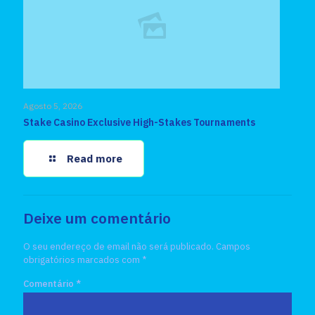
Agosto 5, 2026
Stake Casino Exclusive High-Stakes Tournaments
Read more
Deixe um comentário
O seu endereço de email não será publicado.
Campos
obrigatórios marcados com
*
Comentário
*