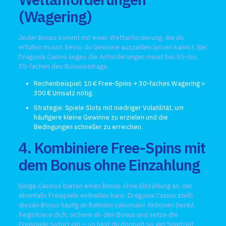
(Wagering)
Jeder Bonus kommt mit einer Wettanforderung, die du
erfüllen musst, bevor du Gewinne auszahlen lassen kannst. Bei
Dragonia Casino liegen die Anforderungen meist bei 30‑ bis
35‑fachen des Bonusbetrags.
Rechenbeispiel: 10 € Free‑Spins + 30‑faches Wagering =
300 € Umsatz nötig.
Strategie: Spiele Slots mit niedriger Volatilität, um
häufigere kleine Gewinne zu erzielen und die
Bedingungen schneller zu erreichen.
4. Kombiniere Free‑Spins mit
dem Bonus ohne Einzahlung
Einige Casinos bieten einen Bonus ohne Einzahlung an, der
ebenfalls Freispiele enthalten kann. Dragonia Casino stellt
diesen Bonus häufig im Rahmen saisonaler Aktionen bereit.
Registriere dich, sichere dir den Bonus und setze die
Freispiele sofort ein – so hast du doppelt so viel Spielzeit