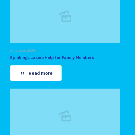
Agosto 6, 2026
Spinkings casino Help for Family Members
Read more