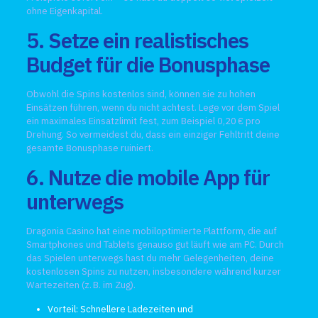
ohne Eigenkapital.
5. Setze ein realistisches
Budget für die Bonusphase
Obwohl die Spins kostenlos sind, können sie zu hohen
Einsätzen führen, wenn du nicht achtest. Lege vor dem Spiel
ein maximales Einsatzlimit fest, zum Beispiel 0,20 € pro
Drehung. So vermeidest du, dass ein einziger Fehltritt deine
gesamte Bonusphase ruiniert.
6. Nutze die mobile App für
unterwegs
Dragonia Casino hat eine mobiloptimierte Plattform, die auf
Smartphones und Tablets genauso gut läuft wie am PC. Durch
das Spielen unterwegs hast du mehr Gelegenheiten, deine
kostenlosen Spins zu nutzen, insbesondere während kurzer
Wartezeiten (z. B. im Zug).
Vorteil: Schnellere Ladezeiten und