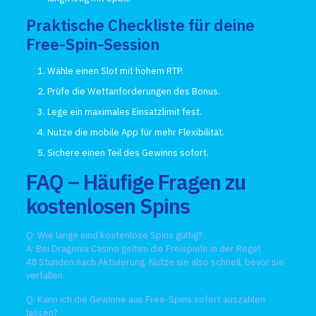
Praktische Checkliste für deine
Free‑Spin‑Session
Wähle einen Slot mit hohem RTP.
Prüfe die Wettanforderungen des Bonus.
Lege ein maximales Einsatzlimit fest.
Nutze die mobile App für mehr Flexibilität.
Sichere einen Teil des Gewinns sofort.
FAQ – Häufige Fragen zu
kostenlosen Spins
Q: Wie lange sind kostenlose Spins gültig?
A: Bei Dragonia Casino gelten die Freispiele in der Regel
48 Stunden nach Aktivierung. Nutze sie also schnell, bevor sie
verfallen.
Q: Kann ich die Gewinne aus Free‑Spins sofort auszahlen
lassen?