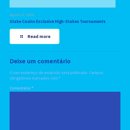
Agosto 5, 2026
Stake Casino Exclusive High-Stakes Tournaments
Read more
Deixe um comentário
O seu endereço de email não será publicado.
Campos
obrigatórios marcados com
*
Comentário
*