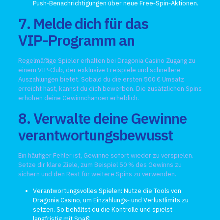
Push‑Benachrichtigungen über neue Free‑Spin‑Aktionen.
7. Melde dich für das
VIP‑Programm an
Regelmäßige Spieler erhalten bei Dragonia Casino Zugang zu
einem VIP‑Club, der exklusive Freispiele und schnellere
Auszahlungen bietet. Sobald du die ersten 500 € Umsatz
erreicht hast, kannst du dich bewerben. Die zusätzlichen Spins
erhöhen deine Gewinnchancen erheblich.
8. Verwalte deine Gewinne
verantwortungsbewusst
Ein häufiger Fehler ist, Gewinne sofort wieder zu verspielen.
Setze dir klare Ziele, zum Beispiel 50 % des Gewinns zu
sichern und den Rest für weitere Spins zu verwenden.
Verantwortungsvolles Spielen: Nutze die Tools von
Dragonia Casino, um Einzahlungs‑ und Verlustlimits zu
setzen. So behältst du die Kontrolle und spielst
langfristig mit Spaß.