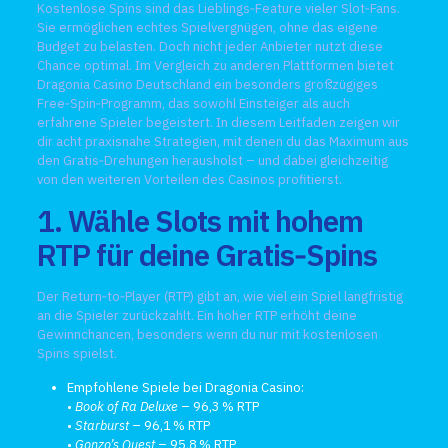
Kostenlose Spins sind das Lieblings‑Feature vieler Slot‑Fans.
Sie ermöglichen echtes Spielvergnügen, ohne das eigene
Budget zu belasten. Doch nicht jeder Anbieter nutzt diese
Chance optimal. Im Vergleich zu anderen Plattformen bietet
Dragonia Casino Deutschland
ein besonders großzügiges
Free‑Spin‑Programm, das sowohl Einsteiger als auch
erfahrene Spieler begeistert. In diesem Leitfaden zeigen wir
dir acht praxisnahe Strategien, mit denen du das Maximum aus
den Gratis‑Drehungen herausholst – und dabei gleichzeitig
von den weiteren Vorteilen des Casinos profitierst.
1. Wähle Slots mit hohem
RTP für deine Gratis‑Spins
Der Return‑to‑Player (RTP) gibt an, wie viel ein Spiel langfristig
an die Spieler zurückzahlt. Ein hoher RTP erhöht deine
Gewinnchancen, besonders wenn du nur mit kostenlosen
Spins spielst.
Empfohlene Spiele bei Dragonia Casino:
•
Book of Ra Deluxe
– 96,3 % RTP
•
Starburst
– 96,1 % RTP
•
Gonzo’s Quest
– 95,8 % RTP