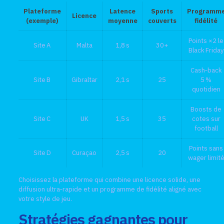
Plateforme
Latence
Sports
Programm
Licence
(exemple)
moyenne
couverts
fidélité
Points ×2 le
Site A
Malta
1,8 s
30+
Black Friday
Cash‑back
Site B
Gibraltar
2,1 s
25
5 %
quotidien
Boosts de
Site C
UK
1,5 s
35
cotes sur
football
Points sans
Site D
Curaçao
2,5 s
20
wager limit
Choisissez la plateforme qui combine une licence solide, une
diffusion ultra‑rapide et un programme de fidélité aligné avec
votre style de jeu.
Stratégies gagnantes pour