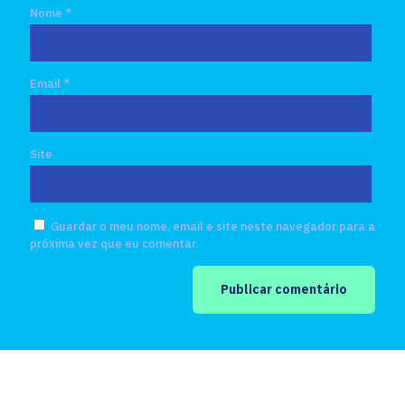
Nome
*
Email
*
Site
Guardar o meu nome, email e site neste navegador para a
próxima vez que eu comentar.