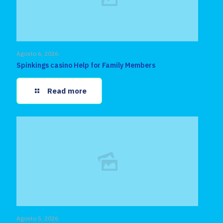
Agosto 6, 2026
Spinkings casino Help for Family Members
Read more
Agosto 5, 2026