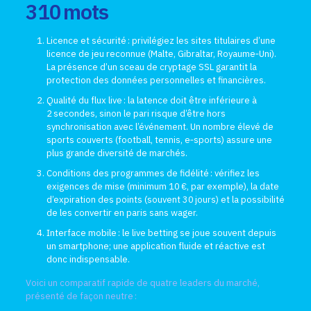
310 mots
Licence et sécurité : privilégiez les sites titulaires d’une
licence de jeu reconnue (Malte, Gibraltar, Royaume‑Uni).
La présence d’un sceau de cryptage SSL garantit la
protection des données personnelles et financières.
Qualité du flux live : la latence doit être inférieure à
2 secondes, sinon le pari risque d’être hors
synchronisation avec l’événement. Un nombre élevé de
sports couverts (football, tennis, e‑sports) assure une
plus grande diversité de marchés.
Conditions des programmes de fidélité : vérifiez les
exigences de mise (minimum 10 €, par exemple), la date
d’expiration des points (souvent 30 jours) et la possibilité
de les convertir en paris sans wager.
Interface mobile : le live betting se joue souvent depuis
un smartphone; une application fluide et réactive est
donc indispensable.
Voici un comparatif rapide de quatre leaders du marché,
présenté de façon neutre :