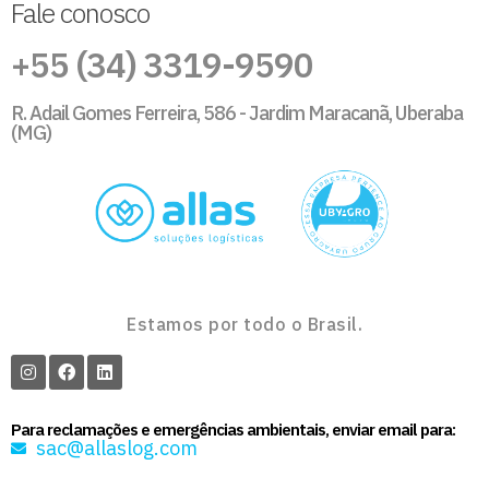
Fale conosco
+55 (34) 3319-9590
R. Adail Gomes Ferreira, 586 - Jardim Maracanã, Uberaba
(MG)
Estamos por todo o Brasil.
Para reclamações e emergências ambientais, enviar email para:
sac@allaslog.com