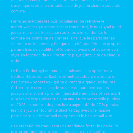
dynamique crée une véritable salle de jeu où chaque seconde
compte.
Parmi les marchés les plus populaires, on retrouve le
match‑winner (qui remportera la rencontre), le next‑goal (quel
joueur marquera le prochain but), les over/under sur le
nombre de points ou de corners, ainsi que les paris sur les
timeouts ou les penalty. Chaque marché possède ses propres
paramètres de volatilité, et le parieur avisé doit adapter son
style en fonction du RTP (return to player) implicite de chaque
option.
Le Black Friday agit comme un catalyseur : les opérateurs
déploient des bonus flash, des multiplicateurs de points et
des cotes « boostées » qui ne durent que quelques heures.
Cette rareté crée un pic de volume de paris live, car les
joueurs cherchent à profiter immédiatement des offres avant
qu’elles ne disparaissent. Selon une étude sectorielle publiée
en 2023, le nombre de paris live a augmenté de 27 % pendant
les trois jours entourant le Black Friday, avec une hausse
particulière sur le football européen et le basketball NBA.
Ces statistiques traduisent une tendance forte : les parieurs
préfèrent l’immédiateté et la possibilité de récupérer