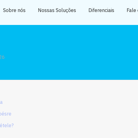
Sobre nós
Nossas Soluções
Diferenciais
Fale
26
sa
pésre
étele?