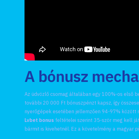
A bónusz mechani
Az üdvözlő csomag általában egy 100%-os első befi
további 20 000 Ft bónuszpénzt kapsz, így összesen
nyerőgépek esetében jellemzően 94-97% között mo
Lvbet bonus
feltételei szerint 35-ször meg kell 
bármit is kivehetnél. Ez a követelmény a magyar 