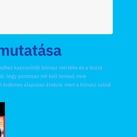
emutatása
ésedhez kapcsolódó bónusz mértéke és a hozzá
, hogy pontosan mit kell tenned, mire
rt érdemes alaposan átnézni, mert a bónusz valódi