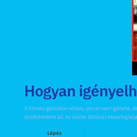
Hogyan igényelh
A bónusz igénylése néhány percet vesz igénybe, de
rendelkezésre áll. Az alábbi táblázat összefoglalj
Lépés