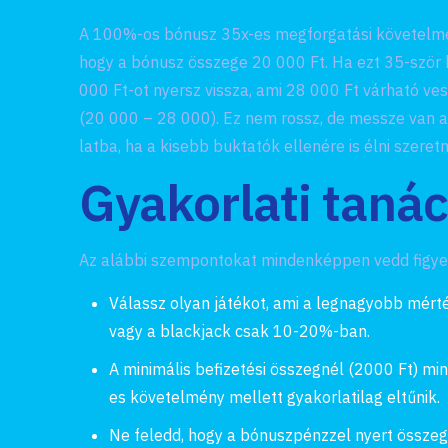
A 100%-os bónusz 35x-es megforgatási követelménn
hogy a bónusz összege 20 000 Ft. Ha ezt 35-ször 
000 Ft-ot nyersz vissza, ami 28 000 Ft várható v
(20 000 – 28 000). Ez nem rossz, de messze van 
latba, ha a kisebb buktatók ellenére is élni szeret
Gyakorlati taná
Az alábbi szempontokat mindenképpen vedd figyel
Válassz olyan játékot, ami a legnagyobb mér
vagy a blackjack csak 10-20%-ban.
A minimális befizetési összegnél (2000 Ft) m
es követelmény mellett gyakorlatilag eltűnik.
Ne feledd, hogy a bónuszpénzzel nyert összeg 