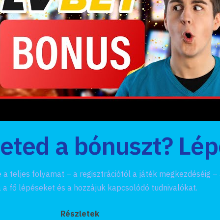
eted a bónuszt? Lép
 a teljes folyamat – a regisztrációtól a játék megkezdéséig 
a a fő lépéseket és a hozzájuk kapcsolódó tudnivalókat.
Részletek