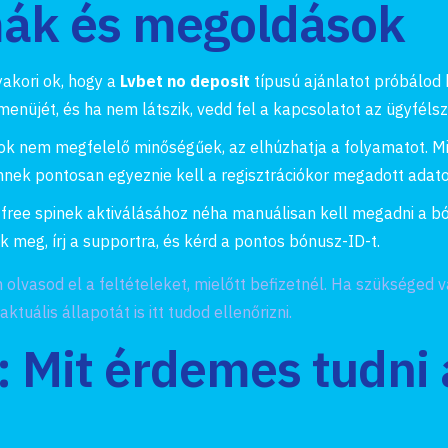
mák és megoldások
akori ok, hogy a
Lvbet no deposit
típusú ajánlatot próbálod 
nüjét, és ha nem látszik, vedd fel a kapcsolatot az ügyfélsz
nem megfelelő minőségűek, az elhúzhatja a folyamatot. Mindi
ímnek pontosan egyeznie kell a regisztrációkor megadott adato
ree spinek aktiválásához néha manuálisan kell megadni a bón
 meg, írj a supportra, és kérd a pontos bónusz-ID-t.
 olvasod el a feltételeket, mielőtt befizetnél. Ha szükséged 
tuális állapotát is itt tudod ellenőrizni.
: Mit érdemes tudni 