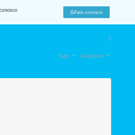
 conosco
Fale conosco
Tags
Categories