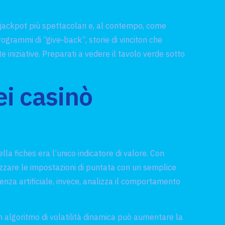
i jackpot più spettacolari e, al contempo, come
rogrammi di “give‑back”, storie di vincitori che
 iniziative. Preparati a vedere il tavolo verde sotto
ei casinò
della fiches era l’unico indicatore di valore. Con
lizzare le impostazioni di puntata con un semplice
genza artificiale, invece, analizza il comportamento
 algoritmo di volatilità dinamica può aumentare la