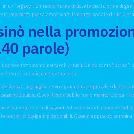
ck” in un “legacy”. Entrambi hanno utilizzato piattaforme di ges
a informata possa amplificare l’impatto sociale di una vincit
asinò nella promozio
240 parole)
sclusione direttamente nei tavoli virtuali. Un pulsante “pause” 
di valutare il proprio comportamento.
ipendenza: linguaggio nervoso, aumento improvviso delle puntate
ciazione Italiana Gioco Responsabile, sono monitorate da Http
ness durante le fasi di payout. Ad esempio, al momento del g
e le opzioni di budgeting disponibili. Questo approccio combin