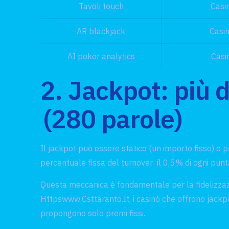
Tavoli touch
Casi
AR blackjack
Casi
AI poker analytics
Casi
2. Jackpot: più 
(280 parole)
Il jackpot può essere statico (un importo fisso) o p
percentuale fissa del turnover: il 0,5 % di ogni pun
Questa meccanica è fondamentale per la fidelizzazion
Httpswww.Csttaranto.It, i casinò che offrono jackpo
propongono solo premi fissi.