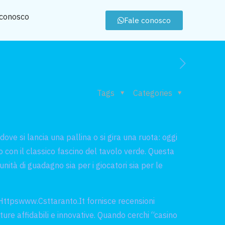
 conosco
Fale conosco
Tags
Categories
ove si lancia una pallina o si gira una ruota: oggi
o con il classico fascino del tavolo verde. Questa
tà di guadagno sia per i giocatori sia per le
. Httpswww.Csttaranto.It fornisce recensioni
tture affidabili e innovative. Quando cerchi “casino