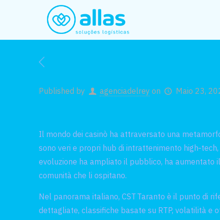
Published by
agenciadelrey
on
Maio 23, 20
Il mondo dei casinò ha attraversato una metamorfosi 
sono veri e propri hub di intrattenimento high‑tech,
evoluzione ha ampliato il pubblico, ha aumentato il
comunità che li ospitano.
Nel panorama italiano,
CST Taranto
è il punto di r
dettagliate, classifiche basate su RTP, volatilità e 