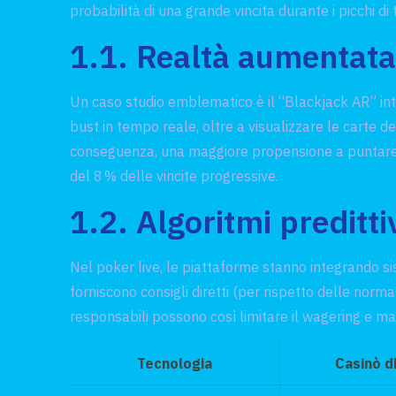
probabilità di una grande vincita durante i picchi d
1.1. Realtà aumentata 
Un caso studio emblematico è il “Blackjack AR” intr
bust in tempo reale, oltre a visualizzare le carte d
conseguenza, una maggiore propensione a puntare 
del 8 % delle vincite progressive.
1.2. Algoritmi predittiv
Nel poker live, le piattaforme stanno integrando si
forniscono consigli diretti (per rispetto delle norma
responsabili possono così limitare il wagering e man
Tecnologia
Casinò d