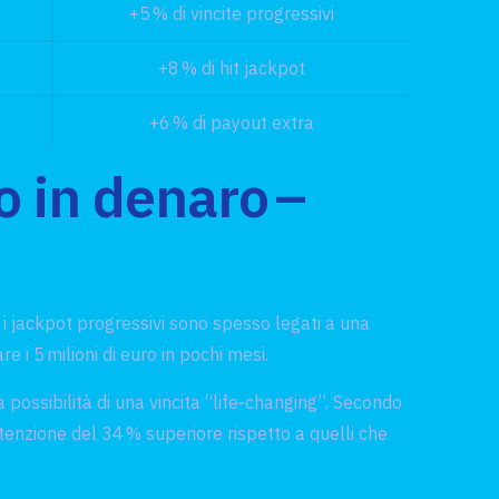
+5 % di vincite progressivi
+8 % di hit jackpot
+6 % di payout extra
o in denaro –
, i jackpot progressivi sono spesso legati a una
 i 5 milioni di euro in pochi mesi.
 possibilità di una vincita “life‑changing”. Secondo
tenzione del 34 % superiore rispetto a quelli che