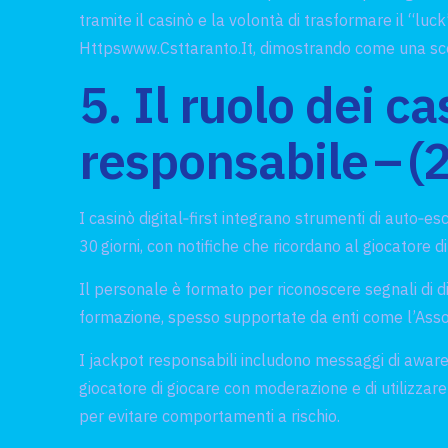
tramite il casinò e la volontà di trasformare il “lu
Httpswww.Csttaranto.It, dimostrando come una scelt
5. Il ruolo dei c
responsabile – (
I casinò digital‑first integrano strumenti di auto‑e
30 giorni, con notifiche che ricordano al giocatore 
Il personale è formato per riconoscere segnali di d
formazione, spesso supportate da enti come l’Asso
I jackpot responsabili includono messaggi di aware
giocatore di giocare con moderazione e di utilizzar
per evitare comportamenti a rischio.