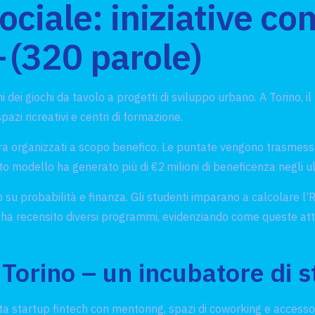
ociale: iniziative co
 (320 parole)
ei giochi da tavolo a progetti di sviluppo urbano. A Torino, il 5
pazi ricreativi e centri di formazione.
o ora organizzati a scopo benefico. Le puntate vengono trasmes
to modello ha generato più di €2 milioni di beneficenza negli ult
su probabilità e finanza. Gli studenti imparano a calcolare l’R
ha recensito diversi programmi, evidenziando come queste attivi
 Torino – un incubatore di s
a startup fintech con mentoring, spazi di coworking e accesso a