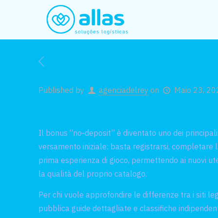
Published by
agenciadelrey
on
Maio 23, 20
Il bonus “no‑deposit” è diventato uno dei principali
versamento iniziale: basta registrarsi, completare l
prima esperienza di gioco, permettendo ai nuovi uten
la qualità del proprio catalogo.
Per chi vuole approfondire le differenze tra i siti l
pubblica guide dettagliate e classifiche indipendenti