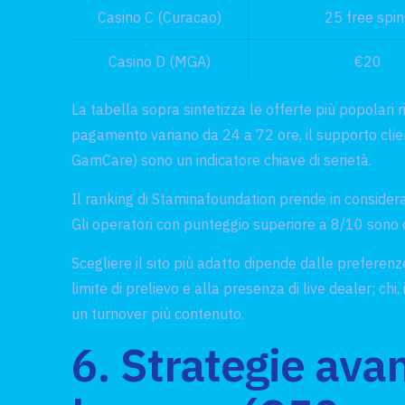
Casino C (Curacao)
25 free spin
Casino D (MGA)
€20
La tabella sopra sintetizza le offerte più popolari r
pagamento variano da 24 a 72 ore, il supporto clien
GamCare) sono un indicatore chiave di serietà.
Il ranking di Staminafoundation prende in considera
Gli operatori con punteggio superiore a 8/10 sono 
Scegliere il sito più adatto dipende dalle preferenz
limite di prelievo e alla presenza di live dealer; ch
un turnover più contenuto.
6. Strategie ava