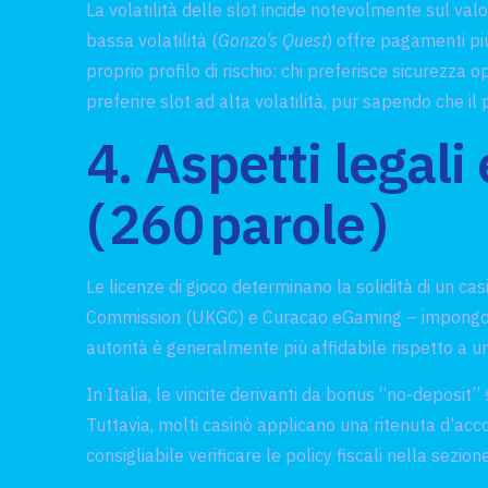
La volatilità delle slot incide notevolmente sul valo
bassa volatilità (
Gonzo’s Quest
) offre pagamenti pi
proprio profilo di rischio: chi preferisce sicurezza 
preferire slot ad alta volatilità, pur sapendo che i
4. Aspetti legali
( 260 parole )
Le licenze di gioco determinano la solidità di un c
Commission (UKGC) e Curacao eGaming – impongono st
autorità è generalmente più affidabile rispetto a un
In Italia, le vincite derivanti da bonus “no‑deposi
Tuttavia, molti casinò applicano una ritenuta d’ac
consigliabile verificare le policy fiscali nella sezio