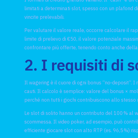
limitati a determinati slot, spesso con un plafond 
vincite prelevabili.
Per valutare il valore reale, occorre calcolare il r
limite di prelievo di €50, il valore potenziale massi
confrontare più offerte, tenendo conto anche della p
2. I requisiti di
Il wagering è il cuore di ogni bonus “no‑deposit”. I
cauti. Il calcolo è semplice: valore del bonus × mol
perché non tutti i giochi contribuiscono allo stesso
Le slot di solito hanno un contributo del 100 % al 
scommessa. Il video poker, ad esempio, può contribu
efficiente giocare slot con alto RTP (es. 96,5 %) ris