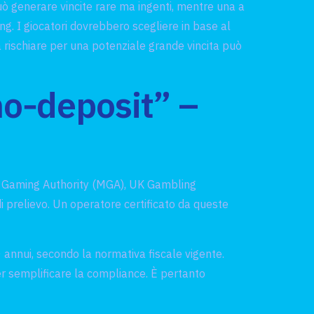
uò generare vincite rare ma ingenti, mentre una a
ng. I giocatori dovrebbero scegliere in base al
 a rischiare per una potenziale grande vincita può
“no‑deposit” –
alta Gaming Authority (MGA), UK Gambling
 prelievo. Un operatore certificato da queste
0 annui, secondo la normativa fiscale vigente.
er semplificare la compliance. È pertanto