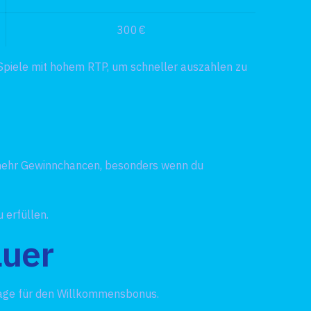
300 €
 Spiele mit hohem RTP, um schneller auszahlen zu
 mehr Gewinnchancen, besonders wenn du
erfüllen.
auer
7 Tage für den Willkommensbonus.