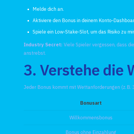
Melde dich an.
Aktiviere den Bonus in deinem Konto‑Dashboar
Spiele ein Low‑Stake‑Slot, um das Risiko zu mi
Industry Secret:
Viele Spieler vergessen, dass d
anstrebst.
3. Verstehe die
Jeder Bonus kommt mit Wettanforderungen (z. B. 
Bonusart
Willkommensbonus
Bonus ohne Einzahlung