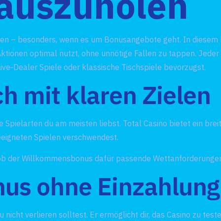
rauszuholen
en – besonders, wenn es um Bonusangebote geht. In diesem Lei
onen optimal nutzt, ohne unnötige Fallen zu tappen. Jeder Pu
Live‑Dealer Spiele oder klassische Tischspiele bevorzugst.
ch mit klaren Zielen
Spielarten du am meisten liebst. Total Casino bietet ein breite
geeigneten Spielen verschwendest.
, ob der Willkommensbonus dafür passende Wettanforderungen
nus ohne Einzahlung
nicht verlieren solltest. Er ermöglicht dir, das Casino zu test