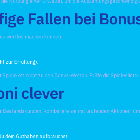
die Nutzung einer E‑Wallet, um die Auszahlungsgeschwindigke
fige Fallen bei Bon
onus wertlos machen können:
ht zur Erfüllung).
 Spiele oft nicht zu den Bonus‑Wetten. Prüfe die Spielesliste
ni clever
ür Bestandskunden. Kombiniere sie mit laufenden Aktionen, u
du dein Guthaben aufbrauchst.