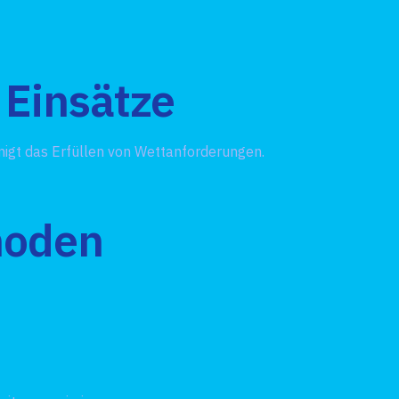
 Einsätze
unigt das Erfüllen von Wettanforderungen.
hoden