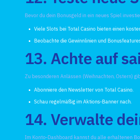
Bevor du dein Bonusgeld in ein neues Spiel investie
Viele Slots bei Total Casino bieten einen kos
Beobachte die Gewinnlinien und Bonusfeatures
13. Achte auf s
Zu besonderen Anlässen (Weihnachten, Ostern) gib
Abonniere den Newsletter von Total Casino.
Schau regelmäßig im Aktions‑Banner nach.
14. Verwalte de
Im Konto‑Dashboard kannst du alle erhaltenen Bon