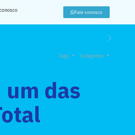
 conosco
Fale conosco
Tags
Categories
, um das
otal