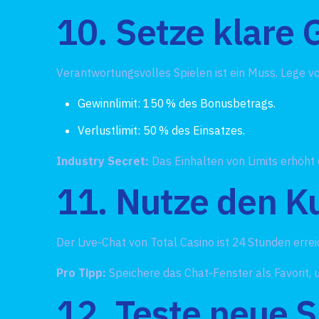
10. Setze klare 
Verantwortungsvolles Spielen ist ein Muss. Lege vor
Gewinnlimit: 150 % des Bonusbetrags.
Verlustlimit: 50 % des Einsatzes.
Industry Secret:
Das Einhalten von Limits erhöht 
11. Nutze den K
Der Live‑Chat von Total Casino ist 24 Stunden err
Pro Tipp:
Speichere das Chat‑Fenster als Favorit, u
12. Teste neue 