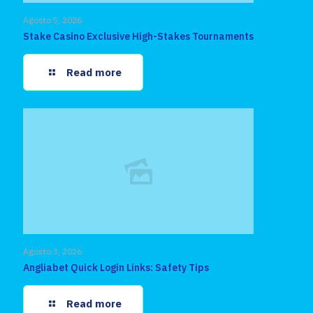
Agosto 5, 2026
Stake Casino Exclusive High-Stakes Tournaments
Read more
Agosto 3, 2026
Angliabet Quick Login Links: Safety Tips
Read more