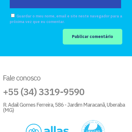
Guardar o meu nome, email e site neste navegador para a
próxima vez que eu comentar.
Fale conosco
+55 (34) 3319-9590
R. Adail Gomes Ferreira, 586 - Jardim Maracanã, Uberaba
(MG)