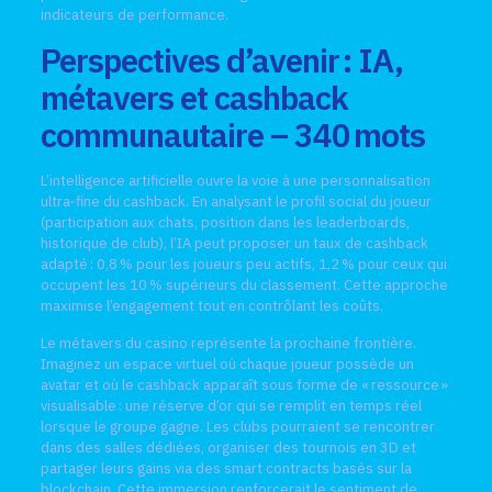
indicateurs de performance.
Perspectives d’avenir : IA,
métavers et cashback
communautaire – 340 mots
L’intelligence artificielle ouvre la voie à une personnalisation
ultra‑fine du cashback. En analysant le profil social du joueur
(participation aux chats, position dans les leaderboards,
historique de club), l’IA peut proposer un taux de cashback
adapté : 0,8 % pour les joueurs peu actifs, 1,2 % pour ceux qui
occupent les 10 % supérieurs du classement. Cette approche
maximise l’engagement tout en contrôlant les coûts.
Le métavers du casino représente la prochaine frontière.
Imaginez un espace virtuel où chaque joueur possède un
avatar et où le cashback apparaît sous forme de « ressource »
visualisable : une réserve d’or qui se remplit en temps réel
lorsque le groupe gagne. Les clubs pourraient se rencontrer
dans des salles dédiées, organiser des tournois en 3D et
partager leurs gains via des smart contracts basés sur la
blockchain. Cette immersion renforcerait le sentiment de