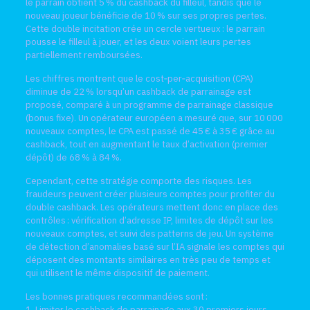
le parrain obtient 5 % du cashback du filleul, tandis que le
nouveau joueur bénéficie de 10 % sur ses propres pertes.
Cette double incitation crée un cercle vertueux : le parrain
pousse le filleul à jouer, et les deux voient leurs pertes
partiellement remboursées.
Les chiffres montrent que le cost‑per‑acquisition (CPA)
diminue de 22 % lorsqu’un cashback de parrainage est
proposé, comparé à un programme de parrainage classique
(bonus fixe). Un opérateur européen a mesuré que, sur 10 000
nouveaux comptes, le CPA est passé de 45 € à 35 € grâce au
cashback, tout en augmentant le taux d’activation (premier
dépôt) de 68 % à 84 %.
Cependant, cette stratégie comporte des risques. Les
fraudeurs peuvent créer plusieurs comptes pour profiter du
double cashback. Les opérateurs mettent donc en place des
contrôles : vérification d’adresse IP, limites de dépôt sur les
nouveaux comptes, et suivi des patterns de jeu. Un système
de détection d’anomalies basé sur l’IA signale les comptes qui
déposent des montants similaires en très peu de temps et
qui utilisent le même dispositif de paiement.
Les bonnes pratiques recommandées sont :
1. Limiter le cashback de parrainage aux 30 premiers jours.