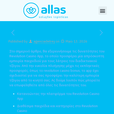
Published by
agenciadelrey
on
Maio 13, 2026
Στο σημερινό άρθρο, θα εξερευνήσουμε τις δυνατότητες του
Revolution Casino App, το οποίο προσφέρει μία απρόσκοπτη
εμπειρία παιχνιδιού για τους λάτρεις του διαδικτυακού
τζόγου. Από την ευκολία πλοήγησης μέχρι τις εκπληκτικές
προσφορές, όπως το
revolution casino bonus
, το app έχει
σχεδιαστεί για να σας προσφέρει την καλύτερη εμπειρία
τζόγου από το κινητό σας. Ας δούμε λοιπόν πώς μπορείτε
να επωφεληθείτε από όλες τις δυνατότητες του.
Κατανοώντας την πλατφόρμα του Revolution Casino
App
Διαθέσιμα παιχνίδια και κατηγορίες στο Revolution
Casino