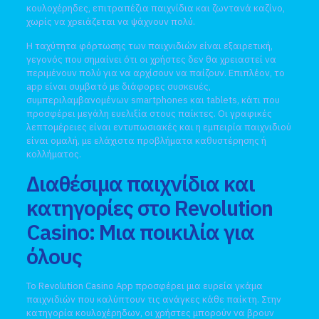
κουλοχέρηδες, επιτραπέζια παιχνίδια και ζωντανά καζίνο,
χωρίς να χρειάζεται να ψάχνουν πολύ.
Η ταχύτητα φόρτωσης των παιχνιδιών είναι εξαιρετική,
γεγονός που σημαίνει ότι οι χρήστες δεν θα χρειαστεί να
περιμένουν πολύ για να αρχίσουν να παίζουν. Επιπλέον, το
app είναι συμβατό με διάφορες συσκευές,
συμπεριλαμβανομένων smartphones και tablets, κάτι που
προσφέρει μεγάλη ευελιξία στους παίκτες. Οι γραφικές
λεπτομέρειες είναι εντυπωσιακές και η εμπειρία παιχνιδιού
είναι ομαλή, με ελάχιστα προβλήματα καθυστέρησης ή
κολλήματος.
Διαθέσιμα παιχνίδια και
κατηγορίες στο Revolution
Casino: Μια ποικιλία για
όλους
Το Revolution Casino App προσφέρει μια ευρεία γκάμα
παιχνιδιών που καλύπτουν τις ανάγκες κάθε παίκτη. Στην
κατηγορία κουλοχέρηδων, οι χρήστες μπορούν να βρουν