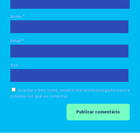
Nome
*
Email
*
Site
Guardar o meu nome, email e site neste navegador para a
próxima vez que eu comentar.