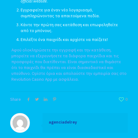
official website
.
Εγγραφείτε για έναν νέο λογαριασμό,
συμπληρώνοντας τα απαιτούμενα πεδία.
Κάντε την πρώτη σας κατάθεση και επωφεληθείτε
από το μπόνους.
Επιλέξτε ένα παιχνίδι και αρχίστε να παίζετε!
Αφού ολοκληρώσετε την εγγραφή και την κατάθεση,
μπορείτε να εξερευνήσετε τα διάφορα παιχνίδια και τις
προσφορές που διατίθενται. Είναι σημαντικό να θυμάστε
ότι το παιχνίδι θα πρέπει να είναι διασκεδαστικό και
υπεύθυνο. Ορίστε όρια και απολαύστε την εμπειρία σας στο
Revolution Casino App με ασφάλεια.
Share
0
agenciadelrey