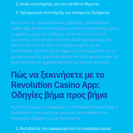
Email υποστήριξης για πιο σύνθετα θέματα.
Τηλεφωνική υποστήριξη για επείγοντα ζητήματα.
Εκτός από τις παραδοσιακές μεθόδους, το Revolution
Casino App διαθέτει επίσης μια εκτενή ενότητα FAQs, όπου
οι χρήστες μπορούν να βρουν απαντήσεις σε κοινές
ερωτήσεις. Αυτό μπορεί να είναι ιδιαίτερα χρήσιμο για
νέους παίκτες που δεν είναι εξοικειωμένοι με τη
διαδικασία. Ωστόσο, είναι σημαντικό να σημειωθεί ότι οι
χρόνοι αναμονής για email μπορεί να είναι μεγαλύτεροι, γι’
αυτό συνιστάται η χρήση live chat για άμεσες ανάγκες.
Πώς να ξεκινήσετε με το
Revolution Casino App:
Οδηγίες βήμα προς βήμα
Αν είστε έτοιμοι να δοκιμάσετε το Revolution Casino App, η
διαδικασία είναι απλή και γρήγορη. Ακολουθήστε τα
παρακάτω βήματα για να ξεκινήσετε:
Κατεβάστε την εφαρμογή από το
revolution casino