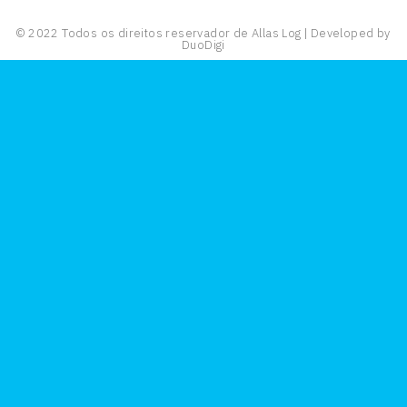
© 2022 Todos os direitos reservador de Allas Log | Developed by
DuoDigi