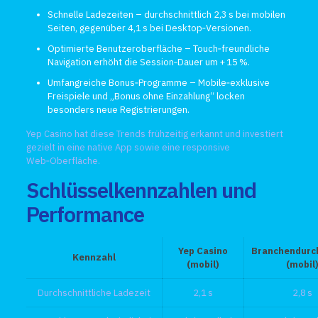
Schnelle Ladezeiten – durchschnittlich 2,3 s bei mobilen
Seiten, gegenüber 4,1 s bei Desktop‑Versionen.
Optimierte Benutzeroberfläche – Touch‑freundliche
Navigation erhöht die Session‑Dauer um + 15 %.
Umfangreiche Bonus‑Programme – Mobile‑exklusive
Freispiele und „Bonus ohne Einzahlung“ locken
besonders neue Registrierungen.
Yep Casino hat diese Trends frühzeitig erkannt und investiert
gezielt in eine native App sowie eine responsive
Web‑Oberfläche.
Schlüsselkennzahlen und
Performance
Yep Casino
Branchendurc
Kennzahl
(mobil)
(mobil
Durchschnittliche Ladezeit
2,1 s
2,8 s