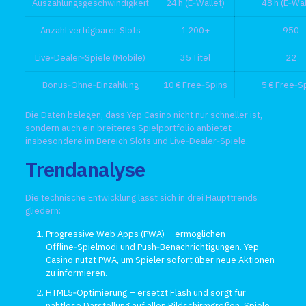
Auszahlungsgeschwindigkeit
24 h (E‑Wallet)
48 h (E‑Wal
Anzahl verfügbarer Slots
1 200+
950
Live‑Dealer‑Spiele (Mobile)
35 Titel
22
Bonus‑Ohne‑Einzahlung
10 € Free‑Spins
5 € Free‑S
Die Daten belegen, dass Yep Casino nicht nur schneller ist,
sondern auch ein breiteres Spielportfolio anbietet –
insbesondere im Bereich Slots und Live‑Dealer‑Spiele.
Trendanalyse
Die technische Entwicklung lässt sich in drei Haupttrends
gliedern:
Progressive Web Apps (PWA) – ermöglichen
Offline‑Spielmodi und Push‑Benachrichtigungen. Yep
Casino nutzt PWA, um Spieler sofort über neue Aktionen
zu informieren.
HTML5‑Optimierung – ersetzt Flash und sorgt für
nahtlose Darstellung auf allen Bildschirmgrößen. Spiele