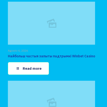
Agosto 6, 2026
Найбольш частыя запыты падтрымкі Winbet Casino
Read more