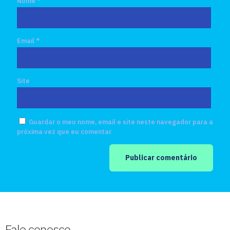
Nome
*
Email
*
Site
Guardar o meu nome, email e site neste navegador para a
próxima vez que eu comentar.
Fale conosco