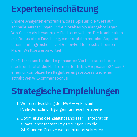
Experteneinschätzung
Unsere Analysten empfehlen, dass Spieler, die Wert auf
schnelle Auszahlungen und ein breites Spielangebot legen,
Yep Casino als bevorzugte Plattform wählen. Die Kombination
aus Bonus ohne Einzahlung, einer stabilen mobilen App und
einem umfangreichen Live‑Dealer‑Portfolio schafft einen
klaren Wettbewerbsvorteil.
Für Interessierte, die die genannten Vorteile sofort testen
möchten, bietet die Plattform unter
https://yepcasino24.com/
einen unkomplizierten Registrierungsprozess und einen
attraktiven Willkommensbonus.
Strategische Empfehlungen
Weiterentwicklung der PWA – Fokus auf
Push‑Benachrichtigungen für neue Freispiele.
Optimierung der Zahlungsanbieter – Integration
zusätzlicher Instant‑Pay‑Lösungen, um die
24‑Stunden‑Grenze weiter zu unterschreiten.