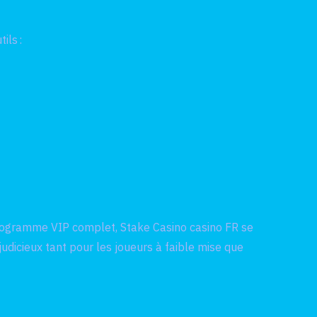
ils :
 programme VIP complet,
Stake Casino casino FR
se
judicieux tant pour les joueurs à faible mise que