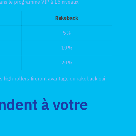
dans le programme VIP à 15 niveaux.
Rakeback
5 %
10 %
20 %
s high‑rollers tireront avantage du rakeback qui
ondent à votre