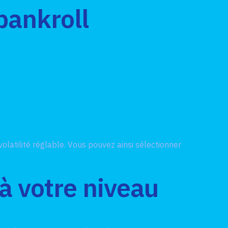
 bankroll
atilité réglable. Vous pouvez ainsi sélectionner
à votre niveau