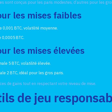
res sont conçus pour les paris modestes, d’autres pour les gro
r les mises faibles
e 0,001 BTC, volatilité moyenne.
e 0,0005 BTC.
r les mises élevées
ale 5 BTC, volatilité élevée.
e 2 BTC, idéal pour les gros paris.
ces de gains tout en respectant votre niveau de mise.
utils de jeu responsa