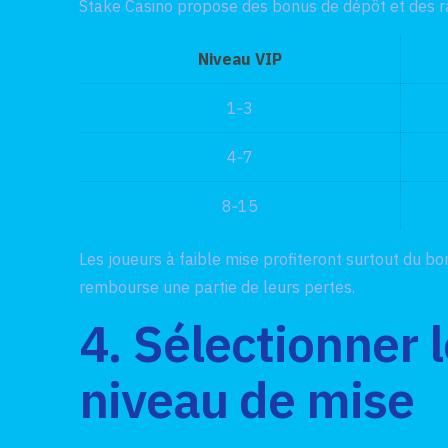
Stake Casino propose des bonus de dépôt et des ra
Niveau VIP
1‑3
4‑7
8‑15
Les joueurs à faible mise profiteront surtout du bo
rembourse une partie de leurs pertes.
4. Sélectionner 
niveau de mise