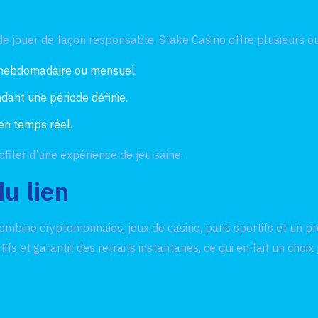
 de jouer de façon responsable. Stake Casino offre plusieurs out
n, hebdomadaire ou mensuel.
dant une période définie.
 en temps réel.
ofiter d’une expérience de jeu saine.
du lien
combine cryptomonnaies, jeux de casino, paris sportifs et un
 et garantit des retraits instantanés, ce qui en fait un choix 