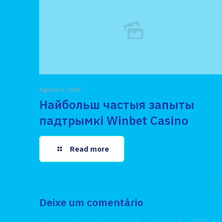
Agosto 6, 2026
Найбольш частыя запыты
падтрымкі Winbet Casino
Read more
Deixe um comentário