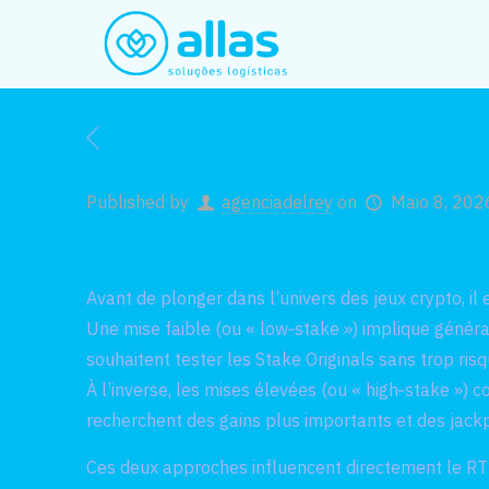
Published by
agenciadelrey
on
Maio 8, 202
Avant de plonger dans l’univers des jeux crypto, il e
Une mise faible (ou « low‑stake ») implique génér
souhaitent tester les Stake Originals sans trop risq
À l’inverse, les mises élevées (ou « high‑stake ») 
recherchent des gains plus importants et des jackp
Ces deux approches influencent directement le RTP (