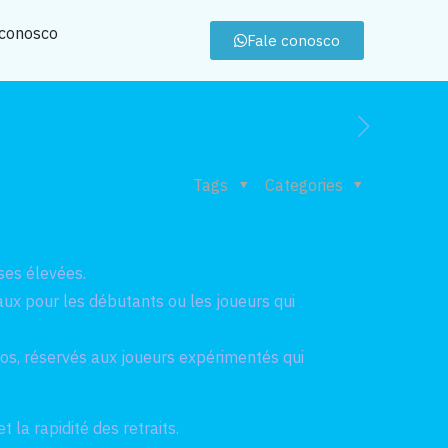
 conosco
Fale conosco
Tags
Categories
ises élevées.
ux pour les débutants ou les joueurs qui
uros, réservés aux joueurs expérimentés qui
 la rapidité des retraits.