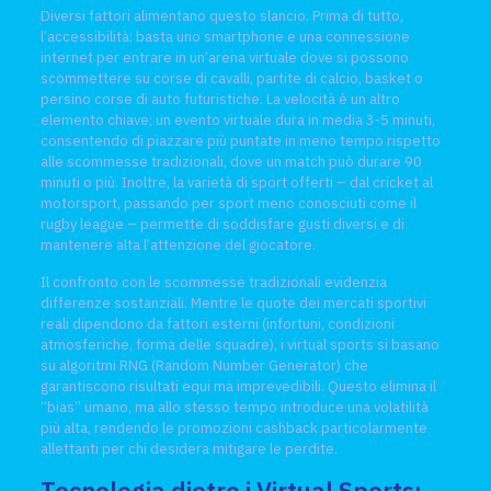
Diversi fattori alimentano questo slancio. Prima di tutto,
l’accessibilità: basta uno smartphone e una connessione
internet per entrare in un’arena virtuale dove si possono
scommettere su corse di cavalli, partite di calcio, basket o
persino corse di auto futuristiche. La velocità è un altro
elemento chiave; un evento virtuale dura in media 3‑5 minuti,
consentendo di piazzare più puntate in meno tempo rispetto
alle scommesse tradizionali, dove un match può durare 90
minuti o più. Inoltre, la varietà di sport offerti – dal cricket al
motorsport, passando per sport meno conosciuti come il
rugby league – permette di soddisfare gusti diversi e di
mantenere alta l’attenzione del giocatore.
Il confronto con le scommesse tradizionali evidenzia
differenze sostanziali. Mentre le quote dei mercati sportivi
reali dipendono da fattori esterni (infortuni, condizioni
atmosferiche, forma delle squadre), i virtual sports si basano
su algoritmi RNG (Random Number Generator) che
garantiscono risultati equi ma imprevedibili. Questo elimina il
“bias” umano, ma allo stesso tempo introduce una volatilità
più alta, rendendo le promozioni cashback particolarmente
allettanti per chi desidera mitigare le perdite.
Tecnologia dietro i Virtual Sports: