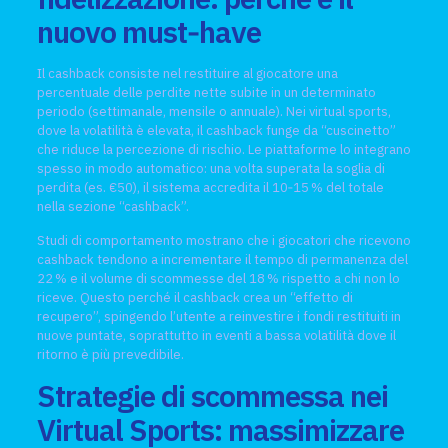
nuovo must‑have
Il cashback consiste nel restituire al giocatore una
percentuale delle perdite nette subite in un determinato
periodo (settimanale, mensile o annuale). Nei virtual sports,
dove la volatilità è elevata, il cashback funge da “cuscinetto”
che riduce la percezione di rischio. Le piattaforme lo integrano
spesso in modo automatico: una volta superata la soglia di
perdita (es. €50), il sistema accredita il 10‑15 % del totale
nella sezione “cashback”.
Studi di comportamento mostrano che i giocatori che ricevono
cashback tendono a incrementare il tempo di permanenza del
22 % e il volume di scommesse del 18 % rispetto a chi non lo
riceve. Questo perché il cashback crea un “effetto di
recupero”, spingendo l’utente a reinvestire i fondi restituiti in
nuove puntate, soprattutto in eventi a bassa volatilità dove il
ritorno è più prevedibile.
Strategie di scommessa nei
Virtual Sports: massimizzare