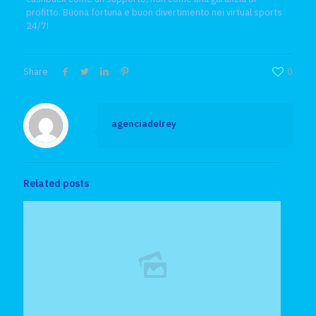
profitto. Buona fortuna e buon divertimento nei virtual sports
24/7!
Share
0
agenciadelrey
Related posts