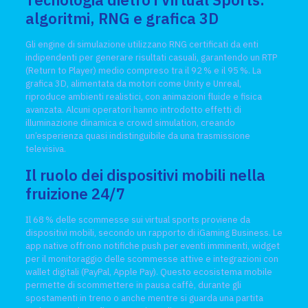
algoritmi, RNG e grafica 3D
Gli engine di simulazione utilizzano RNG certificati da enti
indipendenti per generare risultati casuali, garantendo un RTP
(Return to Player) medio compreso tra il 92 % e il 95 %. La
grafica 3D, alimentata da motori come Unity e Unreal,
riproduce ambienti realistici, con animazioni fluide e fisica
avanzata. Alcuni operatori hanno introdotto effetti di
illuminazione dinamica e crowd simulation, creando
un’esperienza quasi indistinguibile da una trasmissione
televisiva.
Il ruolo dei dispositivi mobili nella
fruizione 24/7
Il 68 % delle scommesse sui virtual sports proviene da
dispositivi mobili, secondo un rapporto di iGaming Business. Le
app native offrono notifiche push per eventi imminenti, widget
per il monitoraggio delle scommesse attive e integrazioni con
wallet digitali (PayPal, Apple Pay). Questo ecosistema mobile
permette di scommettere in pausa caffè, durante gli
spostamenti in treno o anche mentre si guarda una partita