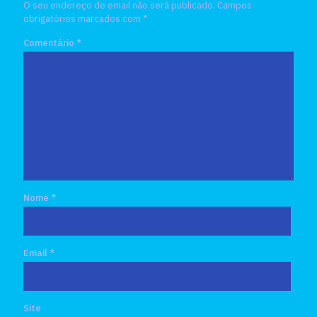
O seu endereço de email não será publicado.
Campos
obrigatórios marcados com
*
Comentário
*
Nome
*
Email
*
Site