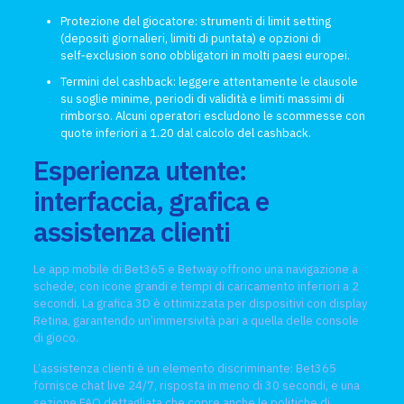
Protezione del giocatore: strumenti di limit setting
(depositi giornalieri, limiti di puntata) e opzioni di
self‑exclusion sono obbligatori in molti paesi europei.
Termini del cashback: leggere attentamente le clausole
su soglie minime, periodi di validità e limiti massimi di
rimborso. Alcuni operatori escludono le scommesse con
quote inferiori a 1.20 dal calcolo del cashback.
Esperienza utente:
interfaccia, grafica e
assistenza clienti
Le app mobile di Bet365 e Betway offrono una navigazione a
schede, con icone grandi e tempi di caricamento inferiori a 2
secondi. La grafica 3D è ottimizzata per dispositivi con display
Retina, garantendo un’immersività pari a quella delle console
di gioco.
L’assistenza clienti è un elemento discriminante: Bet365
fornisce chat live 24/7, risposta in meno di 30 secondi, e una
sezione FAQ dettagliata che copre anche le politiche di