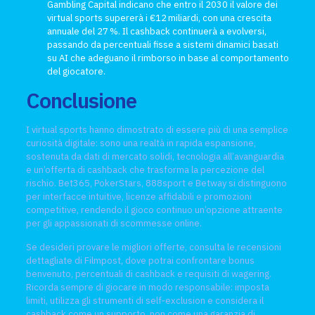
Gambling Capital indicano che entro il 2030 il valore dei
virtual sports supererà i €12 miliardi, con una crescita
annuale del 27 %. Il cashback continuerà a evolversi,
passando da percentuali fisse a sistemi dinamici basati
su AI che adeguano il rimborso in base al comportamento
del giocatore.
Conclusione
I virtual sports hanno dimostrato di essere più di una semplice
curiosità digitale: sono una realtà in rapida espansione,
sostenuta da dati di mercato solidi, tecnologia all’avanguardia
e un’offerta di cashback che trasforma la percezione del
rischio. Bet365, PokerStars, 888sport e Betway si distinguono
per interfacce intuitive, licenze affidabili e promozioni
competitive, rendendo il gioco continuo un’opzione attraente
per gli appassionati di scommesse online.
Se desideri provare le migliori offerte, consulta le recensioni
dettagliate di Filmpost, dove potrai confrontare bonus
benvenuto, percentuali di cashback e requisiti di wagering.
Ricorda sempre di giocare in modo responsabile: imposta
limiti, utilizza gli strumenti di self‑exclusion e considera il
cashback come un supporto, non come una garanzia di