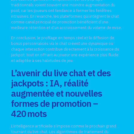
traditionnels voient souvent une moindre augmentation du
pool, car les joueurs ont tendance à fermer les fenêtres
intrusives. En revanche, les plateformes qui intègrent le chat
comme canal principal de promotion bénéficient d’une
meilleure rétention et d’un accroissement du volume de mise.
En conclusion, le profilage en temps réel et la diffusion de
bonus personnalisés via le chat créent une dynamique où
chaque interaction contribue directement à la croissance du
jackpot, tout en offrant au joueur une expérience plus fluide
et adaptée à ses habitudes de jeu.
L’avenir du live chat et des
jackpots : IA, réalité
augmentée et nouvelles
formes de promotion –
420 mots
L’intelligence artificielle s’impose comme le prochain grand
tournant du live chat. Les algorithmes de traitement du