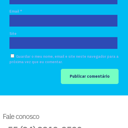
Email
*
Site
Guardar o meu nome, email e site neste navegador para a
próxima vez que eu comentar.
Fale conosco