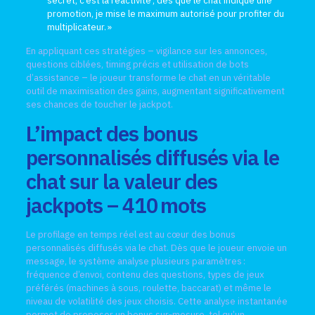
secret, c’est la réactivité ; dès que le chat indique une
promotion, je mise le maximum autorisé pour profiter du
multiplicateur. »
En appliquant ces stratégies – vigilance sur les annonces,
questions ciblées, timing précis et utilisation de bots
d’assistance – le joueur transforme le chat en un véritable
outil de maximisation des gains, augmentant significativement
ses chances de toucher le jackpot.
L’impact des bonus
personnalisés diffusés via le
chat sur la valeur des
jackpots – 410 mots
Le profilage en temps réel est au cœur des bonus
personnalisés diffusés via le chat. Dès que le joueur envoie un
message, le système analyse plusieurs paramètres :
fréquence d’envoi, contenu des questions, types de jeux
préférés (machines à sous, roulette, baccarat) et même le
niveau de volatilité des jeux choisis. Cette analyse instantanée
permet de proposer un bonus sur‑mesure, tel qu’un