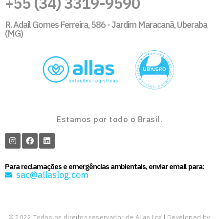
+55 (34) 3319-9590
R. Adail Gomes Ferreira, 586 - Jardim Maracanã, Uberaba
(MG)
Estamos por todo o Brasil.
Para reclamações e emergências ambientais, enviar email para:
sac@allaslog.com
© 2022 Todos os direitos reservador de Allas Log | Developed by