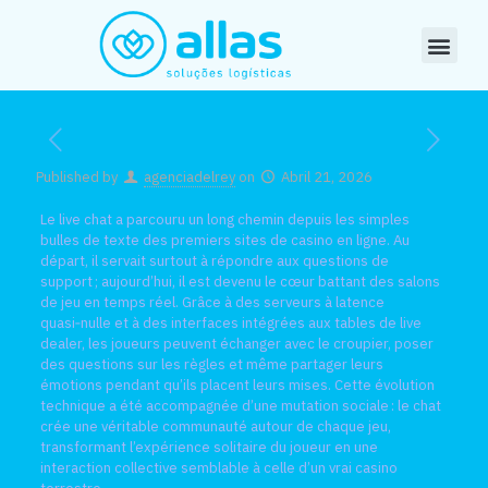
Published by
agenciadelrey
on
Abril 21, 2026
Le live chat a parcouru un long chemin depuis les simples
bulles de texte des premiers sites de casino en ligne. Au
départ, il servait surtout à répondre aux questions de
support ; aujourd’hui, il est devenu le cœur battant des salons
de jeu en temps réel. Grâce à des serveurs à latence
quasi‑nulle et à des interfaces intégrées aux tables de live
dealer, les joueurs peuvent échanger avec le croupier, poser
des questions sur les règles et même partager leurs
émotions pendant qu’ils placent leurs mises. Cette évolution
technique a été accompagnée d’une mutation sociale : le chat
crée une véritable communauté autour de chaque jeu,
transformant l’expérience solitaire du joueur en une
interaction collective semblable à celle d’un vrai casino