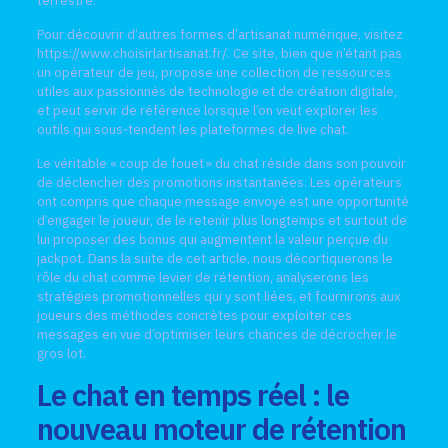
terrestre.
Pour découvrir d’autres formes d’artisanat numérique, visitez
https://www.choisirlartisanat.fr/
. Ce site, bien que n’étant pas
un opérateur de jeu, propose une collection de ressources
utiles aux passionnés de technologie et de création digitale,
et peut servir de référence lorsque l’on veut explorer les
outils qui sous‑tendent les plateformes de live chat.
Le véritable « coup de fouet » du chat réside dans son pouvoir
de déclencher des promotions instantanées. Les opérateurs
ont compris que chaque message envoyé est une opportunité
d’engager le joueur, de le retenir plus longtemps et surtout de
lui proposer des bonus qui augmentent la valeur perçue du
jackpot. Dans la suite de cet article, nous décortiquerons le
rôle du chat comme levier de rétention, analyserons les
stratégies promotionnelles qui y sont liées, et fournirons aux
joueurs des méthodes concrètes pour exploiter ces
messages en vue d’optimiser leurs chances de décrocher le
gros lot.
Le chat en temps réel : le
nouveau moteur de rétention