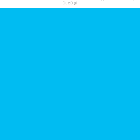
DuoDigi