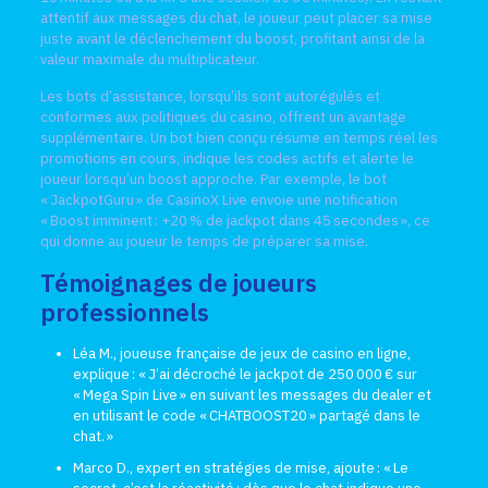
attentif aux messages du chat, le joueur peut placer sa mise
juste avant le déclenchement du boost, profitant ainsi de la
valeur maximale du multiplicateur.
Les bots d’assistance, lorsqu’ils sont autorégulés et
conformes aux politiques du casino, offrent un avantage
supplémentaire. Un bot bien conçu résume en temps réel les
promotions en cours, indique les codes actifs et alerte le
joueur lorsqu’un boost approche. Par exemple, le bot
« JackpotGuru » de CasinoX Live envoie une notification
« Boost imminent : +20 % de jackpot dans 45 secondes », ce
qui donne au joueur le temps de préparer sa mise.
Témoignages de joueurs
professionnels
Léa M., joueuse française de jeux de casino en ligne,
explique : « J’ai décroché le jackpot de 250 000 € sur
« Mega Spin Live » en suivant les messages du dealer et
en utilisant le code « CHATBOOST20 » partagé dans le
chat. »
Marco D., expert en stratégies de mise, ajoute : « Le