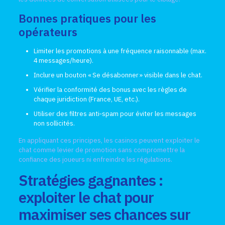
Bonnes pratiques pour les
opérateurs
Limiter les promotions à une fréquence raisonnable (max.
4 messages/heure).
Inclure un bouton « Se désabonner » visible dans le chat.
Vérifier la conformité des bonus avec les règles de
chaque juridiction (France, UE, etc.).
Utiliser des filtres anti‑spam pour éviter les messages
non sollicités.
En appliquant ces principes, les casinos peuvent exploiter le
chat comme levier de promotion sans compromettre la
confiance des joueurs ni enfreindre les régulations.
Stratégies gagnantes :
exploiter le chat pour
maximiser ses chances sur