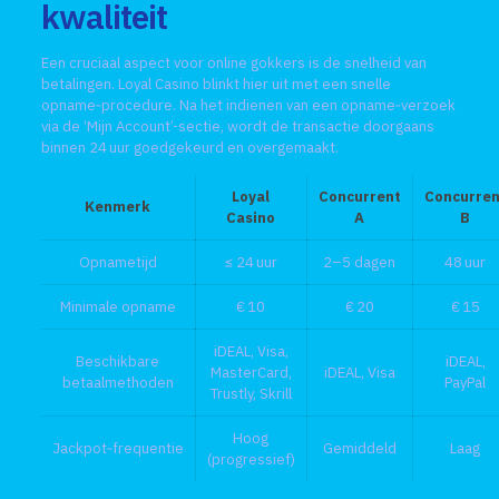
kwaliteit
Een cruciaal aspect voor online gokkers is de snelheid van
betalingen. Loyal Casino blinkt hier uit met een snelle
opname‑procedure. Na het indienen van een opname‑verzoek
via de ‘Mijn Account’-sectie, wordt de transactie doorgaans
binnen 24 uur goedgekeurd en overgemaakt.
Loyal
Concurrent
Concurren
Kenmerk
Casino
A
B
Opnametijd
≤ 24 uur
2–5 dagen
48 uur
Minimale opname
€ 10
€ 20
€ 15
iDEAL, Visa,
Beschikbare
iDEAL,
MasterCard,
iDEAL, Visa
betaalmethoden
PayPal
Trustly, Skrill
Hoog
Jackpot‑frequentie
Gemiddeld
Laag
(progressief)