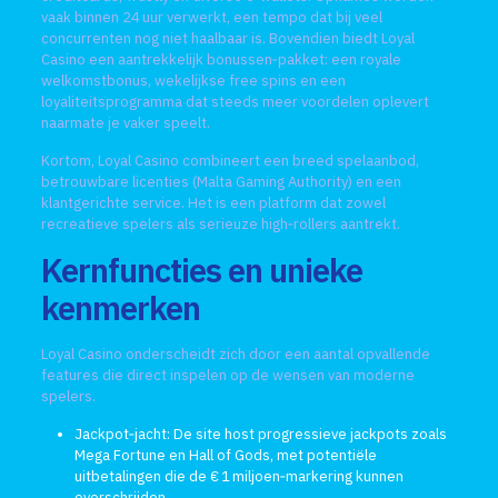
vaak binnen 24 uur verwerkt, een tempo dat bij veel
concurrenten nog niet haalbaar is. Bovendien biedt Loyal
Casino een aantrekkelijk bonussen‑pakket: een royale
welkomstbonus, wekelijkse free spins en een
loyaliteitsprogramma dat steeds meer voordelen oplevert
naarmate je vaker speelt.
Kortom, Loyal Casino combineert een breed spelaanbod,
betrouwbare licenties (Malta Gaming Authority) en een
klantgerichte service. Het is een platform dat zowel
recreatieve spelers als serieuze high‑rollers aantrekt.
Kernfuncties en unieke
kenmerken
Loyal Casino onderscheidt zich door een aantal opvallende
features die direct inspelen op de wensen van moderne
spelers.
Jackpot‑jacht: De site host progressieve jackpots zoals
Mega Fortune en Hall of Gods, met potentiële
uitbetalingen die de € 1 miljoen‑markering kunnen
overschrijden.