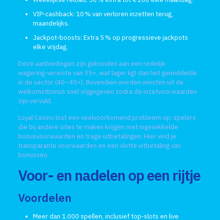
VIP‑cashback: 10 % van verloren inzetten terug,
maandelijks.
Jackpot‑boosts: Extra 5 % op progressieve jackpots
elke vrijdag.
Deze aanbiedingen zijn gebonden aan een redelijk
wagering‑vereiste van 35×, wat lager ligt dan het gemiddelde
in de sector (40–45×). Bovendien worden winsten uit de
welkomstbonus snel vrijgegeven zodra de inzetvoorwaarden
zijn vervuld.
Loyal Casino lost een veelvoorkomend probleem op: spelers
die bij andere sites te maken krijgen met ingewikkelde
bonusvoorwaarden en trage uitbetalingen. Hier vind je
transparante voorwaarden en een vlotte uitbetaling van
bonussen.
Voor- en nadelen op een rijtje
Voordelen
Meer dan 1.000 spellen, inclusief top‑slots en live