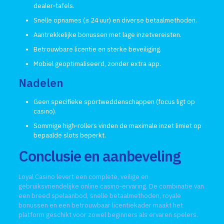
dealer‑tafels.
Snelle opnames (≤ 24 uur) en diverse betaalmethoden.
Aantrekkelijke bonussen met lage inzetvereisten.
Betrouwbare licentie en sterke beveiliging.
Mobiel geoptimaliseerd, zonder extra app.
Nadelen
Geen specifieke sportweddenschappen (focus ligt op
casino).
Sommige high‑rollers vinden de maximale inzet limiet op
bepaalde slots beperkt.
Conclusie en aanbeveling
Loyal Casino levert een complete, veilige en
gebruiksvriendelijke online casino‑ervaring. De combinatie van
een breed spelaanbod, snelle betaalmethoden, royale
bonussen en een betrouwbaar licentiekader maakt het
platform geschikt voor zowel beginners als ervaren spelers.