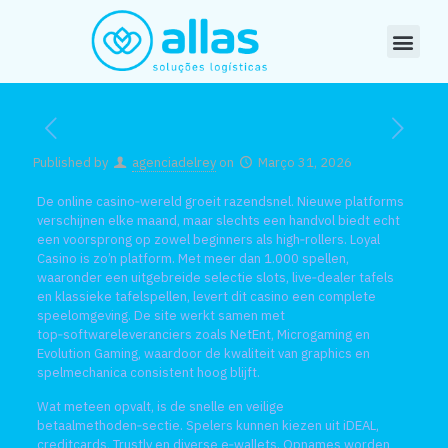
Published by
agenciadelrey
on
Março 31, 2026
De online casino‑wereld groeit razendsnel. Nieuwe platforms
verschijnen elke maand, maar slechts een handvol biedt echt
een voorsprong op zowel beginners als high‑rollers. Loyal
Casino is zo’n platform. Met meer dan 1.000 spellen,
waaronder een uitgebreide selectie slots, live‑dealer tafels
en klassieke tafelspellen, levert dit casino een complete
speelomgeving. De site werkt samen met
top‑softwareleveranciers zoals NetEnt, Microgaming en
Evolution Gaming, waardoor de kwaliteit van graphics en
spelmechanica consistent hoog blijft.
Wat meteen opvalt, is de snelle en veilige
betaalmethoden‑sectie. Spelers kunnen kiezen uit iDEAL,
creditcards, Trustly en diverse e‑wallets. Opnames worden