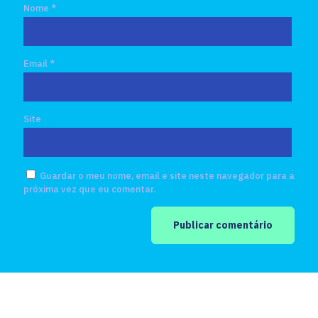
Nome
*
Email
*
Site
Guardar o meu nome, email e site neste navegador para a
próxima vez que eu comentar.