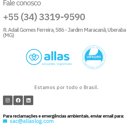
Fale conosco
+55 (34) 3319-9590
R. Adail Gomes Ferreira, 586 - Jardim Maracanã, Uberaba
(MG)
Estamos por todo o Brasil.
Para reclamações e emergências ambientais, enviar email para:
sac@allaslog.com