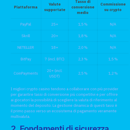
Tasso di
Valute
Commissione
Piattaforma
conversione
supportate
su crypto
medio
PayPal
25+
1,5 %
N/A
Skrill
20+
1,8 %
N/A
NETELLER
18+
2,0 %
N/A
BitPay
7 (incl. BTC)
2,3 %
1,5 %
20+ (incl.
CoinPayments
2,5 %
1,2 %
USDT)
I migliori crypto casino tendono a collaborare con più provider
per garantire tassi di conversione più competitivi e per offrire
ai giocatori la possibilità di scegliere la valuta di riferimento al
momento del deposito. La gestione dinamica di questi tassi è
il primo passo verso un ecosistema di pagamento veramente
multivaluta.
2. Fondamenti di sicurezza