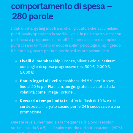
comportamento di spesa –
280 parole
I dati di retargeting mostrano che i giocatori che accumulano
punti loyalty spendono in media il 27 % in più rispetto a chi non
partecipa a programmi di fedeltà. Il meccanismo è semplice: i
punti creano un “costo irrecuperabile” psicologico, spingendo
il cliente a giocare per non perdere il valore accumulato.
Livelli di membership
: Bronze, Silver, Gold e Platinum,
con soglie di spesa progressive (es. 500 €, 2.000 €,
5.000 €).
Bonus legati al livello
: cashback del 5 % per Bronze,
fino al 20 % per Platinum, più giri gratuiti su slot ad alta
volatilità come “Mega Fortune”.
Reward a tempo limitato
: offerte flash di 10 % extra
sui depositi in crypto casino per le 24 h successive a una
promozione.
Queste leve aumentano sia la frequenza di gioco (sessioni
settimanali da 3 a 5) sia il valore medio della transazione (ARPU