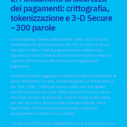
dei pagamenti: crittografia,
tokenizzazione e 3‑D Secure
– 300 parole
La crittografia a chiave pubblica (RSA‑2048 o ECC‑256) è il
fondamento di ogni transazione SSL/TLS tra client e server.
Nei casinò online, i dati di pagamento non vengono mai
trasmessi in chiaro; invece, le informazioni di carta vengono
criptate dal browser e decifrate solo dal gateway di
pagamento.
La tokenizzazione aggiunge un ulteriore livello di protezione: al
posto del numero di carta, il sistema genera un token univoco
(es. “tok_9f1b…”) che può essere usato solo per quella
specifica transazione o per future operazioni con lo stesso
merchant. In caso di violazione, il token risulta inutilizzabile
per altri operatori. Molti provider di wallet digitale, come
PayPal Vault, offrono token a vita limitata, riducendo
drasticamente il rischio di furto di dati.
3‑D Secure (3DS2) è ora obbligatorio per le transazioni sopra i