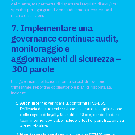
del cliente, ma permette di rispettare i requisiti di AML/KYC
specifici per ogni giurisdizione, riducendo al contempo il
rischio di sanzioni.
7. Implementare una
governance continua: audit,
monitoraggio e
aggiornamenti di sicurezza –
300 parole
Una governance efficace si fonda su cicli di revisione
trimestrale, reporting obbligatorio e piani di risposta agli
incidenti.
Audit interno
: verificare la conformità PCI‑DSS,
l’efficacia della tokenizzazione e la corretta applicazione
delle regole di loyalty. Un audit di 48 ore, condotto da un
team interno, dovrebbe includere test di penetrazione su
API multi‑valuta.
Monitoraggio continuo
: utilizzare un SIEM (Security