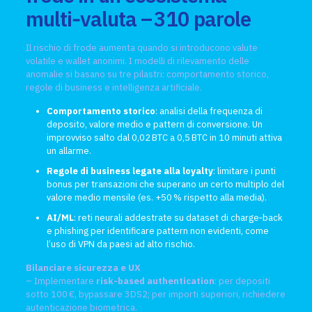
multi‑valuta – 310 parole
Il rischio di frode aumenta quando si introducono valute
volatile e wallet anonimi. I modelli di rilevamento delle
anomalie si basano su tre pilastri: comportamento storico,
regole di business e intelligenza artificiale.
Comportamento storico
: analisi della frequenza di
deposito, valore medio e pattern di conversione. Un
improvviso salto dal 0,02 BTC a 0,5 BTC in 10 minuti attiva
un allarme.
Regole di business legate alla loyalty
: limitare i punti
bonus per transazioni che superano un certo multiplo del
valore medio mensile (es. +50 % rispetto alla media).
AI/ML
: reti neurali addestrate su dataset di charge‑back
e phishing per identificare pattern non evidenti, come
l’uso di VPN da paesi ad alto rischio.
Bilanciare sicurezza e UX
– Implementare
risk‑based authentication
: per depositi
sotto 100 €, bypassare 3DS2; per importi superiori, richiedere
autenticazione biometrica.