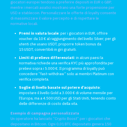
giocatori europei tendono a preferire depositi in EUR o GBP,
mentre i mercati asiatici mostrano una forte propensione per
USD e stablecoin. Personalizzare le offerte di loyalty consente
di massimizzare il valore percepito e di rispettare le
normative locali.
Premi in valuta locale
: per i giocatori in EUR, offrire
voucher da 10 € al raggiungimento del livello Silver; per gli
utenti che usano USDT, proporre token bonus da
15 USDT, convertibili in giri gratuiti.
Limiti di prelievo differenziati
: in alcuni paesi la
normativa richiede una verifica KYC più approfondita per
prelievi sopra i 5.000 €. Il programma di loyalty può
concedere “fast‑withdraw” solo ai membri Platinum con
verifica completa.
Soglie di livello basate sul potere d’acquisto
:
impostare il livello Gold a 3.000 € di volume mensile per
l’Europa, ma a 4.500 USD per gli Stati Uniti, tenendo conto
delle differenze di costo della vita.
Esempio di campagna personalizzata
Un operatore ha lanciato “Crypto Boost” per i giocatori che
depositano in Bitcoin. Ogni 0,01 BTC depositato genera 150