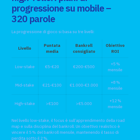
progressione su mobile –
320 parole
La progressione di gioco si basa su tre livelli:
Puntata
Bankroll
Obiettivo
Livello
media
consigliato
ROI
+5 %
Low‑stake
€5‑€20
€200‑€500
mensile
+8 %
Mid‑stake
€21‑€100
€1.000‑€3.000
mensile
+12 %
High‑stake
>€100
>€5.000
mensile
Nel livello low‑stake, il focus è sull’apprendimento della road
map e sulla disciplina del bankroll. Un obiettivo realistico è
vincere il 5 % del bankroll mensile, mantenendo il tasso di
perdita sotto il 2 %.