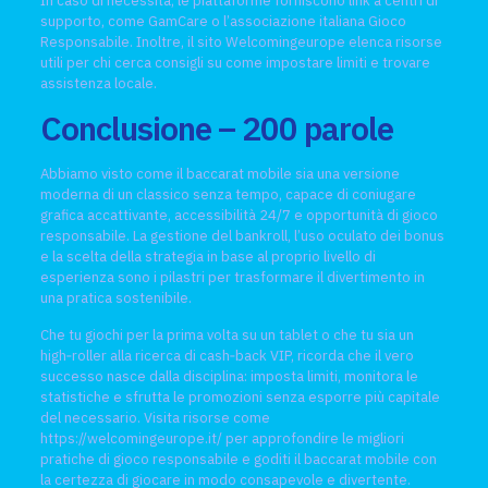
In caso di necessità, le piattaforme forniscono link a centri di
supporto, come GamCare o l’associazione italiana Gioco
Responsabile. Inoltre, il sito Welcomingeurope elenca risorse
utili per chi cerca consigli su come impostare limiti e trovare
assistenza locale.
Conclusione – 200 parole
Abbiamo visto come il baccarat mobile sia una versione
moderna di un classico senza tempo, capace di coniugare
grafica accattivante, accessibilità 24/7 e opportunità di gioco
responsabile. La gestione del bankroll, l’uso oculato dei bonus
e la scelta della strategia in base al proprio livello di
esperienza sono i pilastri per trasformare il divertimento in
una pratica sostenibile.
Che tu giochi per la prima volta su un tablet o che tu sia un
high‑roller alla ricerca di cash‑back VIP, ricorda che il vero
successo nasce dalla disciplina: imposta limiti, monitora le
statistiche e sfrutta le promozioni senza esporre più capitale
del necessario. Visita risorse come
https://welcomingeurope.it/
per approfondire le migliori
pratiche di gioco responsabile e goditi il baccarat mobile con
la certezza di giocare in modo consapevole e divertente.