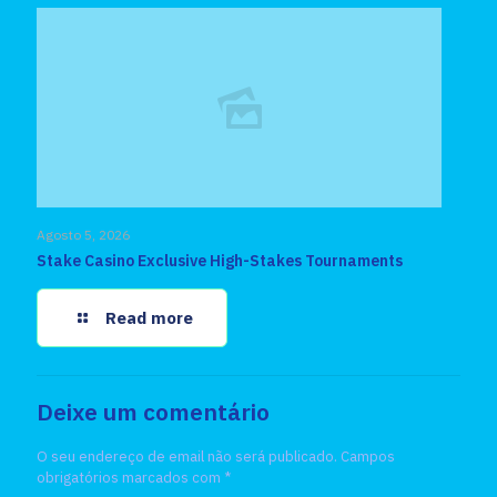
Agosto 5, 2026
Stake Casino Exclusive High-Stakes Tournaments
Read more
Deixe um comentário
O seu endereço de email não será publicado.
Campos
obrigatórios marcados com
*