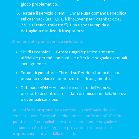
gioco problematico.
Testare il servizio clienti – Inviare una domanda specifica
sul cashback (es. “Qual è il rollover per il cashback del
7 % su French‑roulette?”). Una risposta rapida e
dettagliata è indice di trasparenza.
Strumenti utili per la verifica includono:
Siti di recensioni – Grottezungri è particolarmente
affidabile perché confronta le offerte e segnala eventuali
incongruenze.
Forum di giocatori – Thread su Reddit o forum italiani
possono rivelare esperienze reali di pagamento.
Database ADM – Accessibile sul sito dell’Agenzia,
permette di controllare la data di emissione della licenza
e eventuali sanzioni.
Se un’offerta propone, ad esempio, un cashback del 20 %
senza rollover, è probabile che non sia conforme all’ADM. In
questi casi, è consigliabile evitare l’iscrizione e segnalare
l’annuncio a Grottezungri, che provvede a rimuovere le
proposte ingannevoli dalla sua lista.