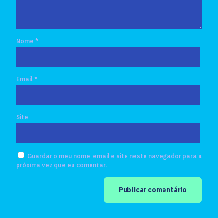
Nome
*
Email
*
Site
Guardar o meu nome, email e site neste navegador para a
próxima vez que eu comentar.