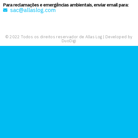
Para reclamações e emergências ambientais, enviar email para:
sac@allaslog.com
© 2022 Todos os direitos reservador de Allas Log | Developed by
DuoDigi