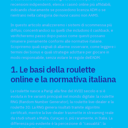
recensioni indipendenti, elenca i casinò online più affidabili,
indicando chiaramente se possiedono licenza ADM o se
rientrano nella categoria dei nuovi casino non AAMS.
In questo articolo analizzeremo i sistemi di scommessa più
diffusi, concentrandoci su quelli che includono il cashback, e
verificheremo passo dopo passo come questi possano
rimanere pienamente conformi alle normative italiane.
Scopriremo quali segnali di allarme osservare, come leggere i
termini dei bonus e quali strategie adottare per giocare in
modo responsabile, senza violare le regole dell’ADM.
1. Le basi della roulette
online e la normativa italiana
La roulette nasce a Parigi alla fine del XVIII secolo e si è
evoluta in tre varianti principali nel mondo digitale: la roulette
RNG (Random Number Generator), la roulette live‑dealer e la
roulette 3D. La RNG genera risultati tramite algoritmi
certificati, mentre la live‑dealer trasmette in streaming reale
da studi situati a Malta, Curaçao o, più raramente, in Italia. La
differenza più evidente è la percezione di “casualità”: la