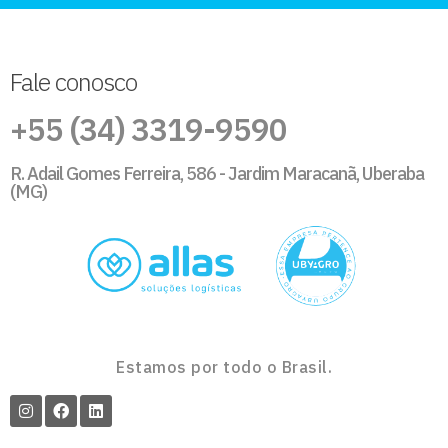
Fale conosco
+55 (34) 3319-9590
R. Adail Gomes Ferreira, 586 - Jardim Maracanã, Uberaba
(MG)
Estamos por todo o Brasil.