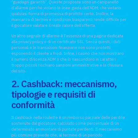
“guadagni garantiti”. Queste proposte sono un campanello
d’allarme perché violano le linee guida dell’ADM, che vietano
qualsiasi forma di promessa di profitto certo. Inoltre, la
mancanza di termini e condizioni trasparenti rende difficile per
il giocatore valutare il reale valore dell’offerta.
Un altro segnale di allarme è l’assenza di una pagina dedicata
alla privacy policy o di un certificato SSL. Senza questi, i dati
personali e le transazioni finanziarie non sono protetti,
esponendo il cliente a frodi. Infine, i casinò che non mostrano
il numero di licenza ADM o che lo nascondono in caratteri
troppo piccoli rischiano sanzioni amministrative e la chiusura
del sito.
2. Cashback: meccanismo,
tipologie e requisiti di
conformità
Il cashback nella roulette è un rimborso parziale delle perdite
sostenute dal giocatore, calcolato come percentuale di un
determinato ammontare di puntate perdenti. Il meccanismo
più comune prevede che, al termine di un periodo