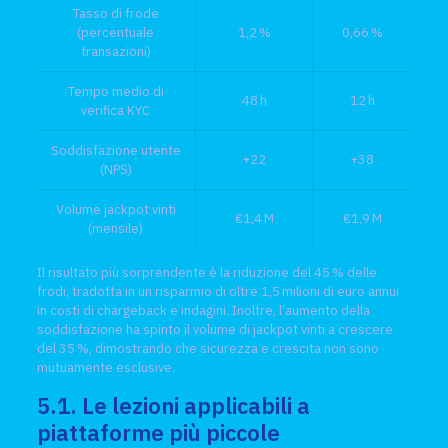
Tasso di frode
(percentuale
1,2 %
0,66 %
transazioni)
Tempo medio di
48 h
12 h
verifica KYC
Soddisfazione utente
+22
+38
(NPS)
Volume jackpot vinti
€1,4 M
€1,9 M
(mensile)
Il risultato più sorprendente è la riduzione del 45 % delle
frodi, tradotta in un risparmio di oltre 1,5 milioni di euro annui
in costi di chargeback e indagini. Inoltre, l’aumento della
soddisfazione ha spinto il volume di jackpot vinti a crescere
del 35 %, dimostrando che sicurezza e crescita non sono
mutuamente esclusive.
5.1. Le lezioni applicabili a
piattaforme più piccole