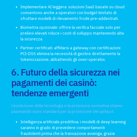
Implementare AI leggera: soluzioni SaaS basate su cloud
consentono anche a operatori con budget limitato di
sfruttare modelli di rilevamento frode pre‑addestrati.
Biometria opzionale: offrire la verifica facciale solo per
prelievi elevati riduce i costi di sviluppo mantenendo alta
la sicurezza.
Partner certificati: affidarsi a gateway con certificazioni
PCI‑DSS elimina la necessità di gestire direttamente la
tokenizzazione, abbattendo gli oneri operativi.
6. Futuro della sicurezza nei
pagamenti dei casinò:
tendenze emergenti
L’evoluzione della tecnologia e la pressione normativa stanno
plasmando nuovi standard per la protezione dei jackpot.
Intelligenza artificiale predittiva: i modelli di deep learning
saranno in grado di prevedere comportamenti
fraudolenti prima che la transazione avvenga, grazie