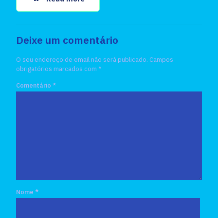
Deixe um comentário
O seu endereço de email não será publicado.
Campos
obrigatórios marcados com
*
Comentário
*
Nome
*