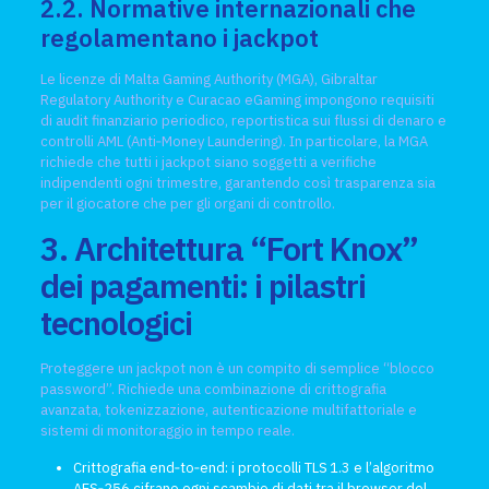
2.2. Normative internazionali che
regolamentano i jackpot
Le licenze di Malta Gaming Authority (MGA), Gibraltar
Regulatory Authority e Curacao eGaming impongono requisiti
di audit finanziario periodico, reportistica sui flussi di denaro e
controlli AML (Anti‑Money Laundering). In particolare, la MGA
richiede che tutti i jackpot siano soggetti a verifiche
indipendenti ogni trimestre, garantendo così trasparenza sia
per il giocatore che per gli organi di controllo.
3. Architettura “Fort Knox”
dei pagamenti: i pilastri
tecnologici
Proteggere un jackpot non è un compito di semplice “blocco
password”. Richiede una combinazione di crittografia
avanzata, tokenizzazione, autenticazione multifattoriale e
sistemi di monitoraggio in tempo reale.
Crittografia end‑to‑end: i protocolli TLS 1.3 e l’algoritmo
AES‑256 cifrano ogni scambio di dati tra il browser del