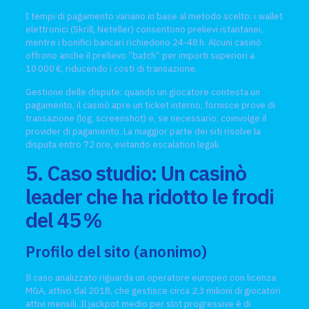
I tempi di pagamento variano in base al metodo scelto: i wallet
elettronici (Skrill, Neteller) consentono prelievi istantanei,
mentre i bonifici bancari richiedono 24‑48 h. Alcuni casinò
offrono anche il prelievo “batch” per importi superiori a
10 000 €, riducendo i costi di transazione.
Gestione delle dispute: quando un giocatore contesta un
pagamento, il casinò apre un ticket interno, fornisce prove di
transazione (log, screenshot) e, se necessario, coinvolge il
provider di pagamento. La maggior parte dei siti risolve la
disputa entro 72 ore, evitando escalation legali.
5. Caso studio: Un casinò
leader che ha ridotto le frodi
del 45 %
Profilo del sito (anonimo)
Il caso analizzato riguarda un operatore europeo con licenza
MGA, attivo dal 2018, che gestisce circa 2,3 milioni di giocatori
attivi mensili. Il jackpot medio per slot progressive è di