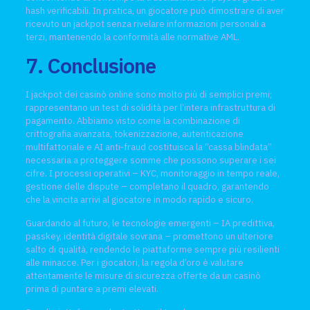
hash verificabili. In pratica, un giocatore può dimostrare di aver
ricevuto un jackpot senza rivelare informazioni personali a
terzi, mantenendo la conformità alle normative AML.
7. Conclusione
I jackpot dei casinò online sono molto più di semplici premi;
rappresentano un test di solidità per l’intera infrastruttura di
pagamento. Abbiamo visto come la combinazione di
crittografia avanzata, tokenizzazione, autenticazione
multifattoriale e AI anti‑fraud costituisca la “cassa blindata”
necessaria a proteggere somme che possono superare i sei
cifre. I processi operativi – KYC, monitoraggio in tempo reale,
gestione delle dispute – completano il quadro, garantendo
che la vincita arrivi al giocatore in modo rapido e sicuro.
Guardando al futuro, le tecnologie emergenti – IA predittiva,
passkey, identità digitale sovrana – promettono un ulteriore
salto di qualità, rendendo le piattaforme sempre più resilienti
alle minacce. Per i giocatori, la regola d’oro è valutare
attentamente le misure di sicurezza offerte da un casinò
prima di puntare a premi elevati.