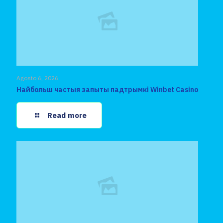
Agosto 6, 2026
Найбольш частыя запыты падтрымкі Winbet Casino
Read more