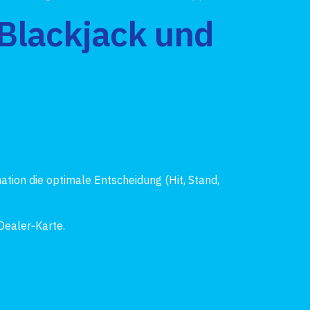
 Blackjack und
ation die optimale Entscheidung (Hit, Stand,
Dealer‑Karte.