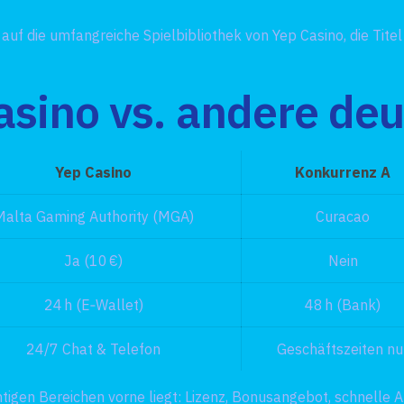
ff auf die umfangreiche Spielbibliothek von Yep Casino, die Ti
asino vs. andere de
Yep Casino
Konkurrenz A
Malta Gaming Authority (MGA)
Curacao
Ja (10 €)
Nein
24 h (E‑Wallet)
48 h (Bank)
24/7 Chat & Telefon
Geschäftszeiten nu
wichtigen Bereichen vorne liegt: Lizenz, Bonusangebot, schnel