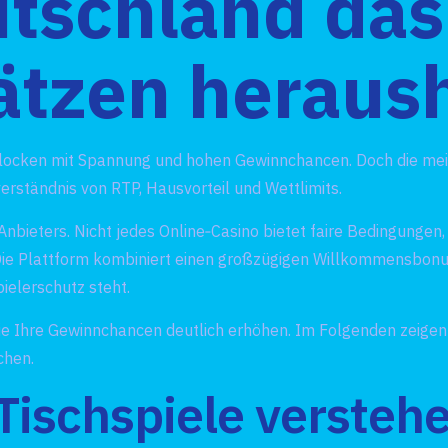
tschland das
ätzen heraus
 locken mit Spannung und hohen Gewinnchancen. Doch die meist
dverständnis von RTP, Hausvorteil und Wettlimits.
n Anbieters. Nicht jedes Online‑Casino bietet faire Bedingung
Die Plattform kombiniert einen großzügigen Willkommensbonus
ielerschutz steht.
 Ihre Gewinnchancen deutlich erhöhen. Im Folgenden zeigen w
chen.
ischspiele verstehe