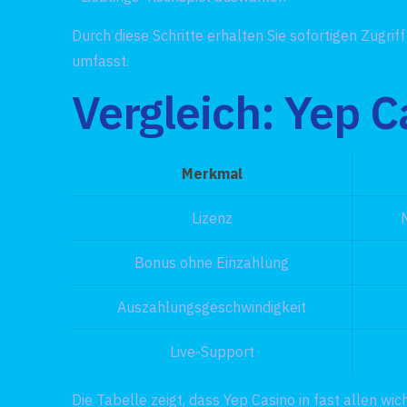
Durch diese Schritte erhalten Sie sofortigen Zugri
umfasst.
Vergleich: Yep C
Merkmal
Lizenz
Bonus ohne Einzahlung
Auszahlungsgeschwindigkeit
Live‑Support
Die Tabelle zeigt, dass Yep Casino in fast allen 