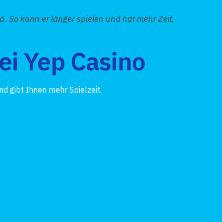
nd. So kann er länger spielen und hat mehr Zeit,
bei Yep Casino
d gibt Ihnen mehr Spielzeit.