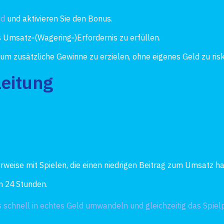
nd
und aktivieren Sie den Bonus.
 Umsatz‑(Wagering‑)Erfordernis zu erfüllen.
um zusätzliche Gewinne zu erzielen, ohne eigenes Geld zu risk
leitung
weise mit Spielen, die einen niedrigen Beitrag zum Umsatz hab
n 24 Stunden.
schnell in echtes Geld umwandeln und gleichzeitig das Spielp