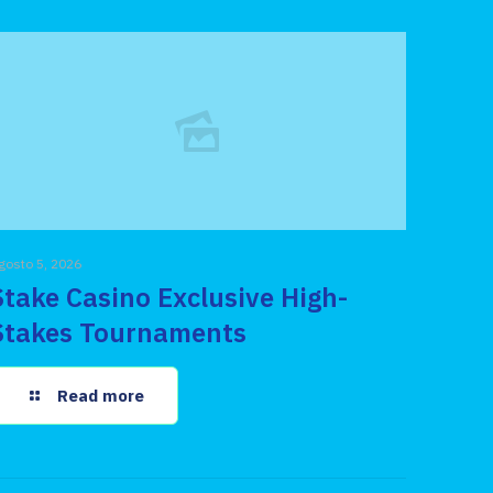
gosto 5, 2026
Stake Casino Exclusive High-
Stakes Tournaments
Read more