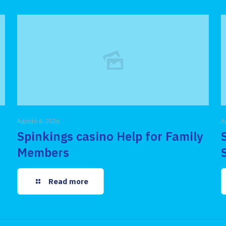
Agosto 6, 2026
A
Spinkings casino Help for Family
Members
Read more