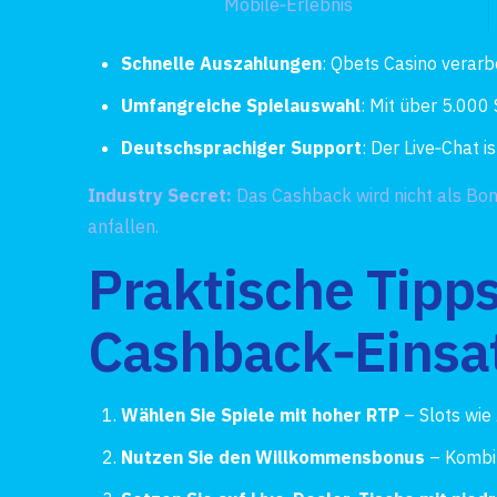
Mobile‑Erlebnis
Schnelle Auszahlungen
: Qbets Casino verarb
Umfangreiche Spielauswahl
: Mit über 5.000 
Deutschsprachiger Support
: Der Live‑Chat 
Industry Secret:
Das Cashback wird nicht als Bon
anfallen.
Praktische Tipps
Cashback‑Einsa
Wählen Sie Spiele mit hoher RTP
– Slots wie
Nutzen Sie den Willkommensbonus
– Kombin