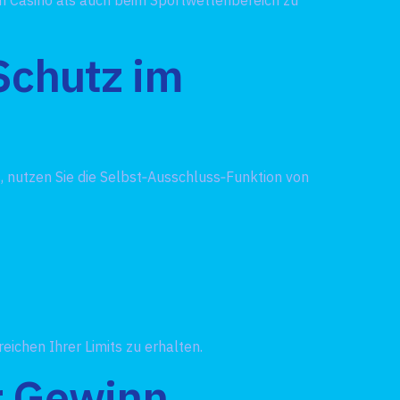
Schutz im
ts, nutzen Sie die Selbst‑Ausschluss‑Funktion von
ichen Ihrer Limits zu erhalten.
hr Gewinn