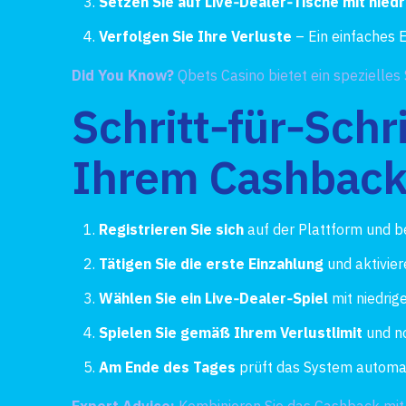
Setzen Sie auf Live‑Dealer‑Tische mit nied
Verfolgen Sie Ihre Verluste
– Ein einfaches 
Did You Know?
Qbets Casino bietet ein spezielle
Schritt‑für‑Schr
Ihrem Cashback
Registrieren Sie sich
auf der Plattform und be
Tätigen Sie die erste Einzahlung
und aktivie
Wählen Sie ein Live‑Dealer‑Spiel
mit niedrige
Spielen Sie gemäß Ihrem Verlustlimit
und no
Am Ende des Tages
prüft das System automat
Expert Advice:
Kombinieren Sie das Cashback mit