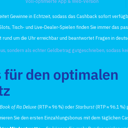
Voll‑optimierte App & Web‑Version
eitet Gewinne in Echtzeit, sodass das Cashback sofort verfügba
Slots, Tisch‑ und Live‑Dealer‑Spielen finden Sie immer das pas
ist rund um die Uhr erreichbar und beantwortet Fragen in deut
us, sondern als echter Geldbetrag gutgeschrieben, sodass ke
 für den optimalen
tz
Book of Ra Deluxe
(RTP ≈ 96 %) oder
Starburst
(RTP ≈ 96,1 %) 
ieren Sie den ersten Einzahlungsbonus mit dem täglichen Cas