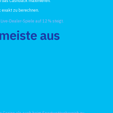
d das Cashback maximieren.
k exakt zu berechnen.
ive‑Dealer‑Spiele auf 12 % steigt.
 meiste aus
 Casino als auch beim Sportwettenbereich zu