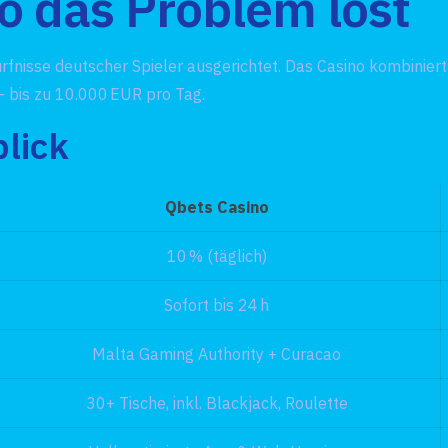
o das Problem löst
ürfnisse deutscher Spieler ausgerichtet. Das Casino kombinier
 bis zu 10.000 EUR pro Tag.
lick
Qbets Casino
10 % (täglich)
Sofort bis 24 h
Malta Gaming Authority + Curacao
30+ Tische, inkl. Blackjack, Roulette