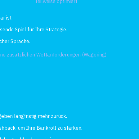
Teilweise optimiert
r ist.
sende Spiel für Ihre Strategie.
scher Sprache.
ine zusätzlichen Wettanforderungen (Wagering)
geben langfristig mehr zurück.
hback, um Ihre Bankroll zu stärken.