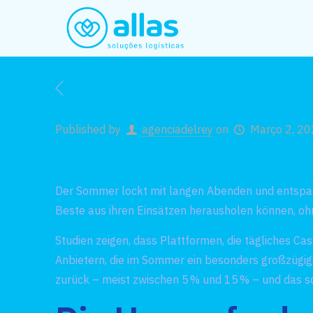
Published by
agenciadelrey
on
Março 2, 2
Der Sommer lockt mit langen Abenden und entspannt
Beste aus ihren Einsätzen herausholen können, oh
Studien zeigen, dass Plattformen, die tägliches C
Anbietern, die im Sommer ein besonders großzügige
zurück – meist zwischen 5 % und 15 % – und das so