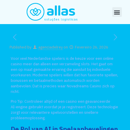
Published by
agenciadelrey
on
Fevereiro 26, 2026
Voor veel Nederlandse spelers is de keuze voor een online
casino meer dan alleen een verzameling slots. Het gaat om
een op maat gemaakte ervaring die aansluit bij individuele
voorkeuren. Moderne spelers willen dat hun favoriete spellen,
bonussen en betaalmethoden automatisch worden
aanbevolen. Dat is precies waar Novadreams Casino zich op
richt.
Pro Tip: Controleer altijd of een casino een geavanceerde
AI‑engine gebruikt voordat je je registreert. Deze technologie
zorgt voor relevantere spelvoorstellen en snellere
probleemoplossing.
De Rol van AI in Spelaanbevelingen