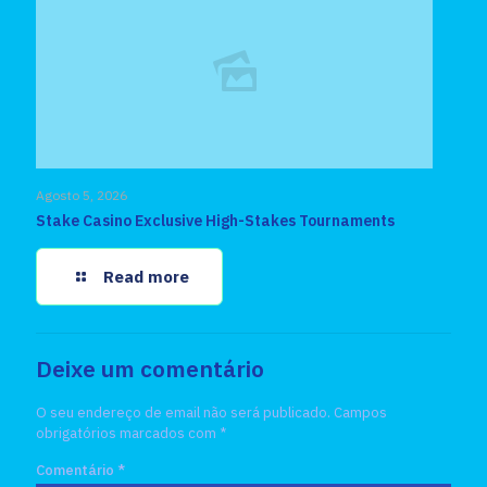
Agosto 5, 2026
Stake Casino Exclusive High-Stakes Tournaments
Read more
Deixe um comentário
O seu endereço de email não será publicado.
Campos
obrigatórios marcados com
*
Comentário
*