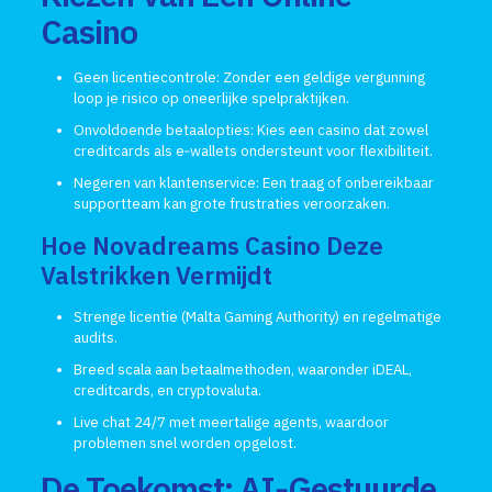
Casino
Geen licentiecontrole: Zonder een geldige vergunning
loop je risico op oneerlijke spelpraktijken.
Onvoldoende betaalopties: Kies een casino dat zowel
creditcards als e‑wallets ondersteunt voor flexibiliteit.
Negeren van klantenservice: Een traag of onbereikbaar
supportteam kan grote frustraties veroorzaken.
Hoe Novadreams Casino Deze
Valstrikken Vermijdt
Strenge licentie (Malta Gaming Authority) en regelmatige
audits.
Breed scala aan betaalmethoden, waaronder iDEAL,
creditcards, en cryptovaluta.
Live chat 24/7 met meertalige agents, waardoor
problemen snel worden opgelost.
De Toekomst: AI‑Gestuurde