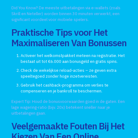
Did You Know? De meeste uitbetalingen via e‑wallets (zoals
Skrill en Neteller) worden binnen 30 minuten verwerkt, een
significant voordeel voor mobiele spelers.
Praktische Tips voor Het
Maximaliseren Van Bonussen
Activeer het welkomstpakket meteen na registratie. Het
bestaat uit tot €6.000 aan bonusgeld en gratis spins.
Check de wekelijkse reload‑acties – ze geven extra
speeltegoed zonder hoge inzetvereisten.
Gebruik het cashback‑programma om verlies te
compenseren en je bankroll te beschermen.
Expert Tip: Houd de bonusvoorwaarden goed in de gaten. Een
lage wagering‑ratio (bijv. 20x) betekent sneller naar je
uitbetalingen gaan.
Veelgemaakte Fouten Bij Het
Kiezen Van Een Online