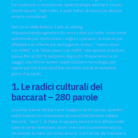
tra tradizione e innovazione, quali strategie adottare sia per i
neofiti sia per i high‑roller, e quali fattori di sicurezza devono
essere considerati.
Nel corso della lettura, il sito di ranking
Httpsjournalofpragmatism.Eu verrà citato più volte come fonte
autorevole per confrontare i migliori operatori, le licenze più
affidabili e le offerte più vantaggiose, inclusi i “casino sicuri
non AAMS” e le “lista casino non AAMS” che spesso includono
bonus fino al 200 % sul primo deposito. Prepariamoci a un
viaggio che unisce numeri, superstizioni e tecnologia, per
capire perché il baccarat live sia molto più di un semplice
gioco d’azzardo.
1. Le radici culturali del
baccarat – 280 parole
Le prime tracce del baccarat risalgono al XV secolo, quando i
nobili francesi lo chiamavano
baccarat
(dal termine italiano
baccarà
, “zero”). In Italia, la variante
baccarà
era diffusa nelle
case di corte veneziane, dove i mercanti scommettevano su
chi avesse la mano più vicina al nove. Con l’arrivo dei francesi in