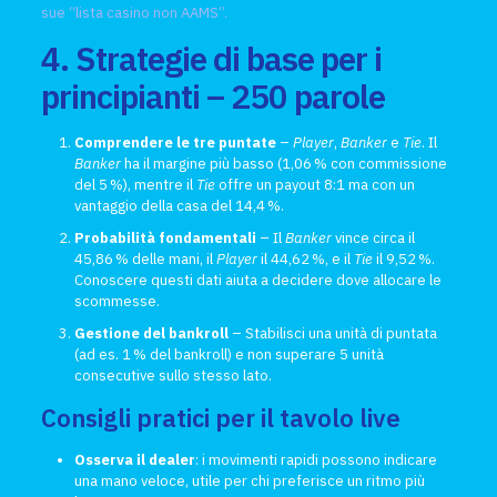
sue “lista casino non AAMS”.
4. Strategie di base per i
principianti – 250 parole
Comprendere le tre puntate
–
Player
,
Banker
e
Tie
. Il
Banker
ha il margine più basso (1,06 % con commissione
del 5 %), mentre il
Tie
offre un payout 8:1 ma con un
vantaggio della casa del 14,4 %.
Probabilità fondamentali
– Il
Banker
vince circa il
45,86 % delle mani, il
Player
il 44,62 %, e il
Tie
il 9,52 %.
Conoscere questi dati aiuta a decidere dove allocare le
scommesse.
Gestione del bankroll
– Stabilisci una unità di puntata
(ad es. 1 % del bankroll) e non superare 5 unità
consecutive sullo stesso lato.
Consigli pratici per il tavolo live
Osserva il dealer
: i movimenti rapidi possono indicare
una mano veloce, utile per chi preferisce un ritmo più