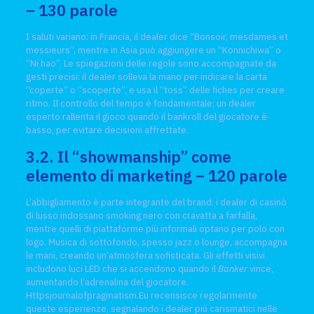
– 130 parole
I saluti variano: in Francia, il dealer dice “Bonsoir, mesdames et
messieurs”, mentre in Asia può aggiungere un “Konnichiwa” o
“Ni hao”. Le spiegazioni delle regole sono accompagnate da
gesti precisi: il dealer solleva la mano per indicare la carta
“coperte” o “scoperte”, e usa il “toss” delle fiches per creare
ritmo. Il controllo del tempo è fondamentale; un dealer
esperto rallenta il gioco quando il bankroll del giocatore è
basso, per evitare decisioni affrettate.
3.2. Il “showmanship” come
elemento di marketing – 120 parole
L’abbigliamento è parte integrante del brand: i dealer di casinò
di lusso indossano smoking nero con cravatta a farfalla,
mentre quelli di piattaforme più informali optano per polo con
logo. Musica di sottofondo, spesso jazz o lounge, accompagna
le mani, creando un’atmosfera sofisticata. Gli effetti visivi
includono luci LED che si accendono quando il
Banker
vince,
aumentando l’adrenalina del giocatore.
Httpsjournalofpragmatism.Eu recensisce regolarmente
queste esperienze, segnalando i dealer più carismatici nelle