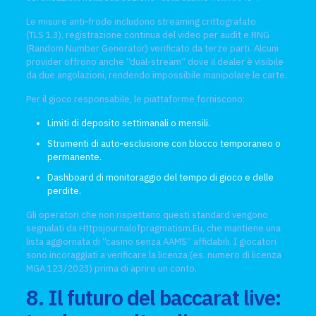
Le misure anti‑frode includono streaming crittografato
(TLS 1.3), registrazione continua del video per audit e RNG
(Random Number Generator) verificato da terze parti. Alcuni
provider offrono anche “dual‑stream” dove il dealer è visibile
da due angolazioni, rendendo impossibile manipolare le carte.
Per il gioco responsabile, le piattaforme forniscono:
Limiti di deposito settimanali o mensili.
Strumenti di auto‑esclusione con blocco temporaneo o
permanente.
Dashboard di monitoraggio del tempo di gioco e delle
perdite.
Gli operatori che non rispettano questi standard vengono
segnalati da Httpsjournalofpragmatism.Eu, che mantiene una
lista aggiornata di “casino senza AAMS” affidabili. I giocatori
sono incoraggiati a verificare la licenza (es. numero di licenza
MGA 123/2023) prima di aprire un conto.
8. Il futuro del baccarat live: