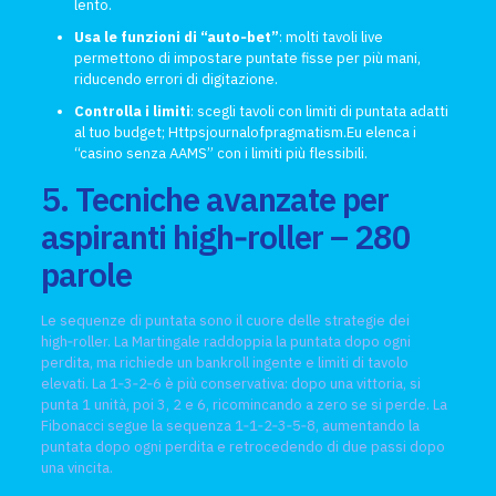
lento.
Usa le funzioni di “auto‑bet”
: molti tavoli live
permettono di impostare puntate fisse per più mani,
riducendo errori di digitazione.
Controlla i limiti
: scegli tavoli con limiti di puntata adatti
al tuo budget; Httpsjournalofpragmatism.Eu elenca i
“casino senza AAMS” con i limiti più flessibili.
5. Tecniche avanzate per
aspiranti high‑roller – 280
parole
Le sequenze di puntata sono il cuore delle strategie dei
high‑roller. La Martingale raddoppia la puntata dopo ogni
perdita, ma richiede un bankroll ingente e limiti di tavolo
elevati. La 1‑3‑2‑6 è più conservativa: dopo una vittoria, si
punta 1 unità, poi 3, 2 e 6, ricomincando a zero se si perde. La
Fibonacci segue la sequenza 1‑1‑2‑3‑5‑8, aumentando la
puntata dopo ogni perdita e retrocedendo di due passi dopo
una vincita.