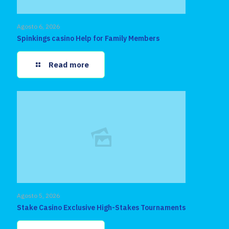
Agosto 6, 2026
Spinkings casino Help for Family Members
Read more
Agosto 5, 2026
Stake Casino Exclusive High-Stakes Tournaments