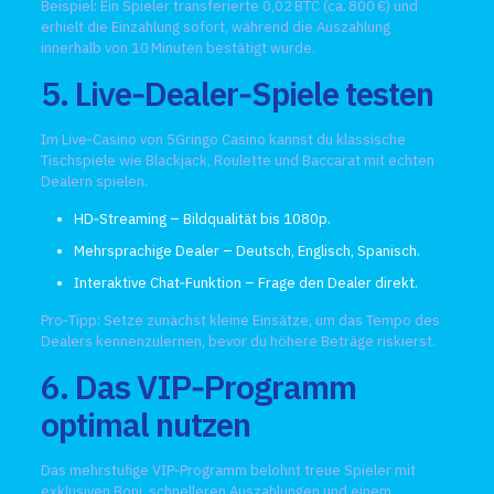
Beispiel: Ein Spieler transferierte 0,02 BTC (ca. 800 €) und
erhielt die Einzahlung sofort, während die Auszahlung
innerhalb von 10 Minuten bestätigt wurde.
5. Live‑Dealer‑Spiele testen
Im Live‑Casino von 5Gringo Casino kannst du klassische
Tischspiele wie Blackjack, Roulette und Baccarat mit echten
Dealern spielen.
HD‑Streaming – Bildqualität bis 1080p.
Mehrsprachige Dealer – Deutsch, Englisch, Spanisch.
Interaktive Chat‑Funktion – Frage den Dealer direkt.
Pro‑Tipp: Setze zunächst kleine Einsätze, um das Tempo des
Dealers kennenzulernen, bevor du höhere Beträge riskierst.
6. Das VIP‑Programm
optimal nutzen
Das mehrstufige VIP‑Programm belohnt treue Spieler mit
exklusiven Boni, schnelleren Auszahlungen und einem