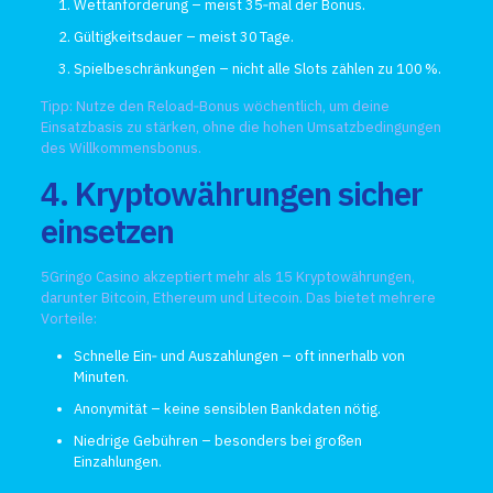
Wettanforderung – meist 35‑mal der Bonus.
Gültigkeitsdauer – meist 30 Tage.
Spielbeschränkungen – nicht alle Slots zählen zu 100 %.
Tipp: Nutze den Reload‑Bonus wöchentlich, um deine
Einsatzbasis zu stärken, ohne die hohen Umsatzbedingungen
des Willkommensbonus.
4. Kryptowährungen sicher
einsetzen
5Gringo Casino akzeptiert mehr als 15 Kryptowährungen,
darunter Bitcoin, Ethereum und Litecoin. Das bietet mehrere
Vorteile:
Schnelle Ein‑ und Auszahlungen – oft innerhalb von
Minuten.
Anonymität – keine sensiblen Bankdaten nötig.
Niedrige Gebühren – besonders bei großen
Einzahlungen.