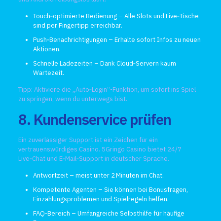
Touch‑optimierte Bedienung – Alle Slots und Live‑Tische
sind per Fingertipp erreichbar.
Push‑Benachrichtigungen – Erhalte sofort Infos zu neuen
Aktionen.
Schnelle Ladezeiten – Dank Cloud‑Servern kaum
Wartezeit.
Tipp: Aktiviere die „Auto‑Login“-Funktion, um sofort ins Spiel
zu springen, wenn du unterwegs bist.
8. Kundenservice prüfen
Ein zuverlässiger Support ist ein Zeichen für ein
vertrauenswürdiges Casino. 5Gringo Casino bietet 24/7
Live‑Chat und E‑Mail‑Support in deutscher Sprache.
Antwortzeit – meist unter 2 Minuten im Chat.
Kompetente Agenten – Sie können bei Bonusfragen,
Einzahlungsproblemen und Spielregeln helfen.
FAQ‑Bereich – Umfangreiche Selbsthilfe für häufige