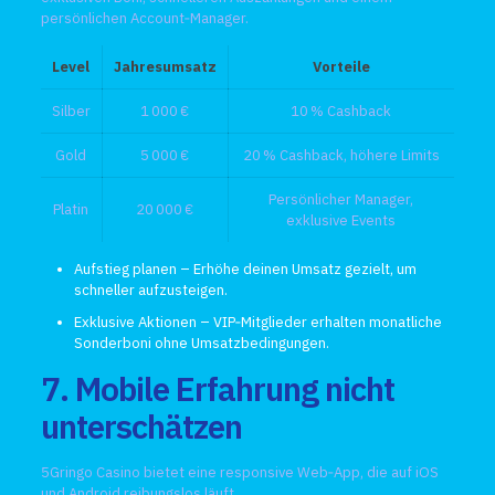
persönlichen Account‑Manager.
Level
Jahresumsatz
Vorteile
Silber
1 000 €
10 % Cashback
Gold
5 000 €
20 % Cashback, höhere Limits
Persönlicher Manager,
Platin
20 000 €
exklusive Events
Aufstieg planen – Erhöhe deinen Umsatz gezielt, um
schneller aufzusteigen.
Exklusive Aktionen – VIP‑Mitglieder erhalten monatliche
Sonderboni ohne Umsatzbedingungen.
7. Mobile Erfahrung nicht
unterschätzen
5Gringo Casino bietet eine responsive Web‑App, die auf iOS
und Android reibungslos läuft.