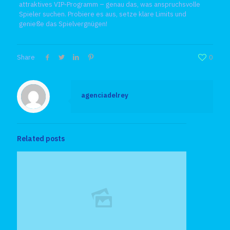
attraktives VIP‑Programm – genau das, was anspruchsvolle
Spieler suchen. Probiere es aus, setze klare Limits und
genieße das Spielvergnügen!
Share
0
agenciadelrey
Related posts