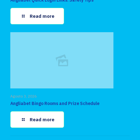
Angliabet Quick Login Links: Safety Tips
Read more
Agosto 3, 2026
Angliabet Bingo Rooms and Prize Schedule
Read more