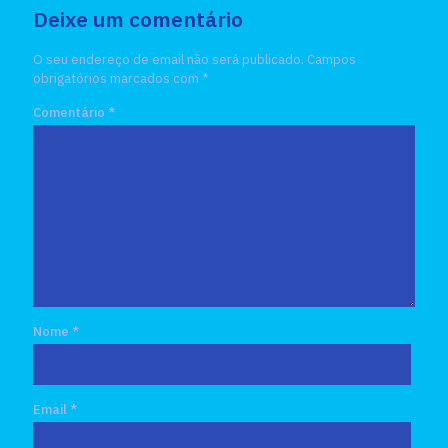
Deixe um comentário
O seu endereço de email não será publicado.
Campos
obrigatórios marcados com
*
Comentário
*
Nome
*
Email
*