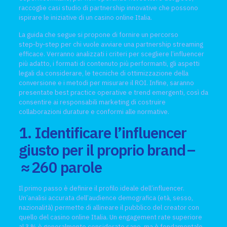
raccoglie casi studio di partnership innovative che possono
ispirare le iniziative di un casino online Italia.
La guida che segue si propone di fornire un percorso
step‑by‑step per chi vuole avviare una partnership streaming
efficace. Verranno analizzati i criteri per scegliere l’influencer
più adatto, i formati di contenuto più performanti, gli aspetti
legali da considerare, le tecniche di ottimizzazione della
conversione e i metodi per misurare il ROI. Infine, saranno
presentate best practice operative e trend emergenti, così da
consentire ai responsabili marketing di costruire
collaborazioni durature e conformi alle normative.
1. Identificare l’influencer
giusto per il proprio brand –
≈ 260 parole
Il primo passo è definire il profilo ideale dell’influencer.
Un’analisi accurata dell’audience demografica (età, sesso,
nazionalità) permette di allineare il pubblico del creator con
quello del casino online Italia. Un engagement rate superiore
al 3 % è generalmente considerato sano, ma è fondamentale