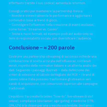
effettuato tramite il suo codice) aumenta la retention.
Consigli pratici per mantenere la partnership fresca:
– Rivedere trimestralmente le performance e aggiornare i
contenuti in base ai trend di gioco.
– Coinvolgere l’influencer nella creazione di eventi esclusivi,
come tornei “Streamer vs. Casino”.
– Testare nuovi formati, ad esempio podcast audio‑only su
temi di responsabilità sociale, per diversificare l’audience.
Conclusione – ≈ 200 parole
Costruire una partnership streaming di successo richiede una
combinazione di scelta accurata dell’influencer, contenuti
mirati, rispetto delle normative italiane e un’attenta analisi dei
dati. Seguendo i passaggi illustrati – dalla definizione dei
criteri di selezione al calcolo dettagliato del ROI – i brand di
casino online Italia possono trasformare gli stream in veri
canali di acquisizione, con conversioni superiori alle campagne
tradizionali.
L’equilibrio tra creatività (video “how‑to”, live‑stream di slot
online), compliance (disclaimer, age‑gating) e metriche (CTR,
CPA, LTV) è la chiave per una crescita sostenibile. Invitiamo i