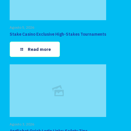
Agosto 5, 2026
Stake Casino Exclusive High-Stakes Tournaments
Read more
Agosto 3, 2026