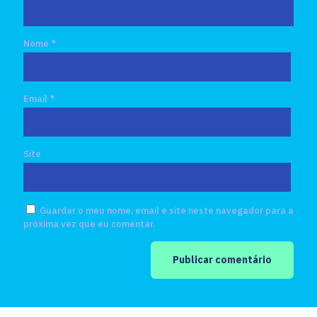
Nome
*
Email
*
Site
Guardar o meu nome, email e site neste navegador para a
próxima vez que eu comentar.