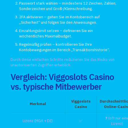
Passwort stark wählen – mindestens 12 Zeichen, Zahlen,
Sonderzeichen und Groß‑/Kleinschreibung.
2FA aktivieren – gehen Sie im Kontobereich auf
„Sicherheit“ und folgen Sie den Anweisungen.
Einzahlungslimit setzen – definieren Sie ein
wöchentliches Maximalbudget.
Regelmäßig prüfen – kontrollieren Sie Ihre
Kontobewegungen im Bereich „Transaktionshistorie“.
Durch diese einfachen Schritte reduzieren Sie das Risiko von
unautorisierten Zugriffen erheblich.
Vergleich: Viggoslots Casino
vs. typische Mitbewerber
Viggoslots
Durchschnittli
Merkmal
Casino
Online‑Casi
❓ (oft nur ein
Lizenz (MGA + DE)
✅
Lizenz)