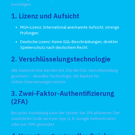
bestätigen.
1. Lizenz und Aufsicht
MGA‑Lizenz: International anerkannte Aufsicht, strenge
Prüfungen.
Deutsche Lizenz: Keine GGL‑Beschränkungen, direkter
Spielerschutz nach deutschem Recht.
2. Verschlüsselungstechnologie
Alle Datenströme werden mit 256‑Bit‑SSL‑Verschlüsselung
gesichert – dieselbe Technologie, die Banken für
Online‑Überweisungen nutzen.
3. Zwei‑Faktor‑Authentifizierung
(2FA)
Bei jeder Anmeldung kann der Spieler die 2FA aktivieren. Der
zusätzliche Code wird per App (z. B. Google Authenticator)
oder per SMS gesendet.