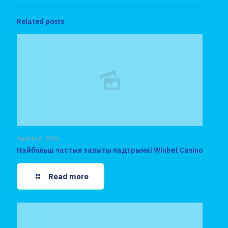
Related posts
Agosto 6, 2026
Найбольш частыя запыты падтрымкі Winbet Casino
Read more