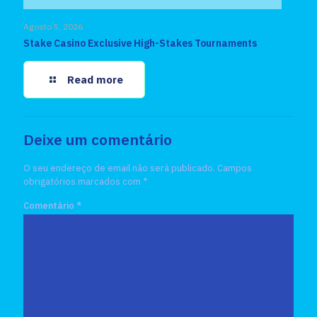
Agosto 5, 2026
Stake Casino Exclusive High-Stakes Tournaments
Read more
Deixe um comentário
O seu endereço de email não será publicado.
Campos
obrigatórios marcados com
*
Comentário
*