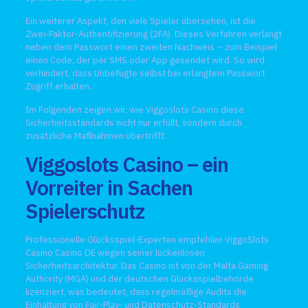
Ein weiterer Aspekt, den viele Spieler übersehen, ist die
Zwei‑Faktor‑Authentifizierung (2FA). Dieses Verfahren verlangt
neben dem Passwort einen zweiten Nachweis – zum Beispiel
einen Code, der per SMS oder App gesendet wird. So wird
verhindert, dass Unbefugte selbst bei erlangtem Passwort
Zugriff erhalten.
Im Folgenden zeigen wir, wie Viggoslots Casino diese
Sicherheitsstandards nicht nur erfüllt, sondern durch
zusätzliche Maßnahmen übertrifft.
Viggoslots Casino – ein
Vorreiter in Sachen
Spielerschutz
Professionelle Glücksspiel‑Experten empfehlen
ViggoSlots
Casino Casino DE
wegen seiner lückenlosen
Sicherheitsarchitektur. Das Casino ist von der Malta Gaming
Authority (MGA) und der deutschen Glücksspielbehörde
lizenziert, was bedeutet, dass regelmäßige Audits die
Einhaltung von Fair‑Play‑ und Datenschutz‑Standards