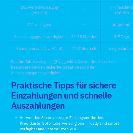
SSL‑Verschlüsselung
✅ (manchma
✅
(256‑Bit)
128‑Bit)
2FA verfügbar
✅
❌ (selten)
Auszahlungsgeschwindigkeit
24‑48 Stunden
3‑7 Tage
Kundenservice (Live‑Chat)
24/7 deutsch
eingeschränk
Wie die Tabelle zeigt, liegt Viggoslots Casino deutlich vorne,
besonders bei den Sicherheitsfeatures und der
Auszahlungsgeschwindigkeit.
Praktische Tipps für sichere
Einzahlungen und schnelle
Auszahlungen
Verwenden Sie bevorzugte Zahlungsmethoden:
Kreditkarte, Sofortüberweisung oder Trustly sind sofort
verfügbar und unterstützen 2FA.