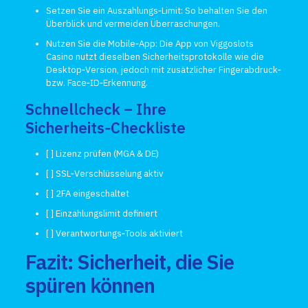
Setzen Sie ein Auszahlungs‑Limit: So behalten Sie den
Überblick und vermeiden Überraschungen.
Nutzen Sie die Mobile‑App: Die App von Viggoslots
Casino nutzt dieselben Sicherheitsprotokolle wie die
Desktop‑Version, jedoch mit zusätzlicher Fingerabdruck‑
bzw. Face‑ID‑Erkennung.
Schnellcheck – Ihre
Sicherheits‑Checkliste
[ ] Lizenz prüfen (MGA & DE)
[ ] SSL‑Verschlüsselung aktiv
[ ] 2FA eingeschaltet
[ ] Einzahlungslimit definiert
[ ] Verantwortungs‑Tools aktiviert
Fazit: Sicherheit, die Sie
spüren können