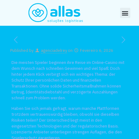
Published by
agenciadelrey
on
Fevereiro 6, 2026
Die meisten Spieler beginnen ihre Reise im Online‑Casino mit
dem Wunsch nach schnellen Gewinnen und viel Spaß. Doch
hinter jedem Klick verbirgt sich ein wichtiges Thema: der
Schutz Ihrer persönlichen Daten und finanziellen
Transaktionen. Ohne solide Sicherheitsmaßnahmen können
Betrug, Identitätsdiebstahl und verzögerte Auszahlungen
schnell zum Problem werden.
Haben Sie sich jemals gefragt, warum manche Plattformen
trotzdem vertrauenswürdig bleiben, obwohl sie dieselben
Risiken teilen? Der Unterschied liegt meist in den
eingesetzten Technologien und der regulatorischen Basis.
Lizenzierte Anbieter unterliegen strengen Auflagen, die den
Spielerschutz garantieren.