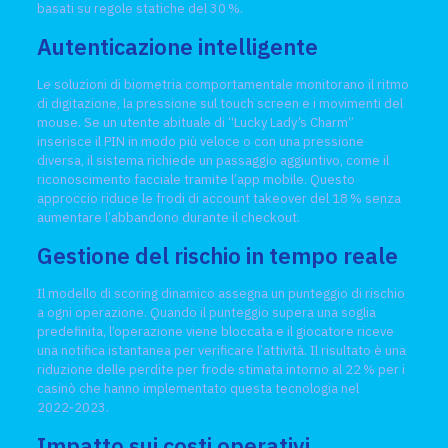
basati su regole statiche del 30 %.
Autenticazione intelligente
Le soluzioni di biometria comportamentale monitorano il ritmo
di digitazione, la pressione sul touch screen e i movimenti del
mouse. Se un utente abituale di “Lucky Lady’s Charm”
inserisce il PIN in modo più veloce o con una pressione
diversa, il sistema richiede un passaggio aggiuntivo, come il
riconoscimento facciale tramite l’app mobile. Questo
approccio riduce le frodi di account takeover del 18 % senza
aumentare l’abbandono durante il checkout.
Gestione del rischio in tempo reale
Il modello di scoring dinamico assegna un punteggio di rischio
a ogni operazione. Quando il punteggio supera una soglia
predefinita, l’operazione viene bloccata e il giocatore riceve
una notifica istantanea per verificare l’attività. Il risultato è una
riduzione delle perdite per frode stimata intorno al 22 % per i
casinò che hanno implementato questa tecnologia nel
2022‑2023.
Impatto sui costi operativi