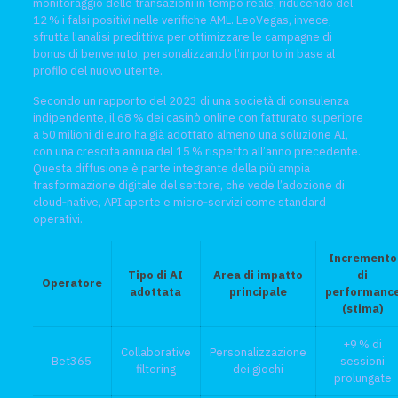
monitoraggio delle transazioni in tempo reale, riducendo del
12 % i falsi positivi nelle verifiche AML. LeoVegas, invece,
sfrutta l’analisi predittiva per ottimizzare le campagne di
bonus di benvenuto, personalizzando l’importo in base al
profilo del nuovo utente.
Secondo un rapporto del 2023 di una società di consulenza
indipendente, il 68 % dei casinò online con fatturato superiore
a 50 milioni di euro ha già adottato almeno una soluzione AI,
con una crescita annua del 15 % rispetto all’anno precedente.
Questa diffusione è parte integrante della più ampia
trasformazione digitale del settore, che vede l’adozione di
cloud‑native, API aperte e micro‑servizi come standard
operativi.
Incremento
Tipo di AI
Area di impatto
di
Operatore
adottata
principale
performanc
(stima)
+9 % di
Collaborative
Personalizzazione
Bet365
sessioni
filtering
dei giochi
prolungate