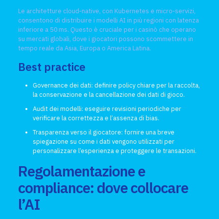
Le architetture cloud‑native, con Kubernetes e micro‑servizi,
consentono di distribuire i modelli AI in più regioni con latenza
inferiore a 50 ms. Questo è cruciale per i casinò che operano
su mercati globali, dove i giocatori possono scommettere in
tempo reale da Asia, Europa o America Latina.
Best practice
Governance dei dati: definire policy chiare per la raccolta,
la conservazione e la cancellazione dei dati di gioco.
Audit dei modelli: eseguire revisioni periodiche per
verificare la correttezza e l’assenza di bias.
Trasparenza verso il giocatore: fornire una breve
spiegazione su come i dati vengono utilizzati per
personalizzare l’esperienza e proteggere le transazioni.
Regolamentazione e
compliance: dove collocare
l’AI