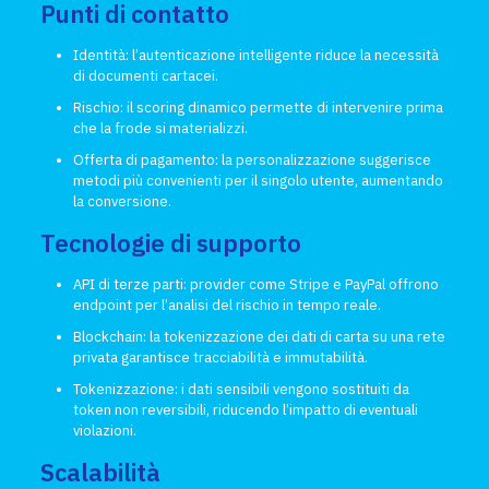
Punti di contatto
Identità: l’autenticazione intelligente riduce la necessità
di documenti cartacei.
Rischio: il scoring dinamico permette di intervenire prima
che la frode si materializzi.
Offerta di pagamento: la personalizzazione suggerisce
metodi più convenienti per il singolo utente, aumentando
la conversione.
Tecnologie di supporto
API di terze parti: provider come Stripe e PayPal offrono
endpoint per l’analisi del rischio in tempo reale.
Blockchain: la tokenizzazione dei dati di carta su una rete
privata garantisce tracciabilità e immutabilità.
Tokenizzazione: i dati sensibili vengono sostituiti da
token non reversibili, riducendo l’impatto di eventuali
violazioni.
Scalabilità