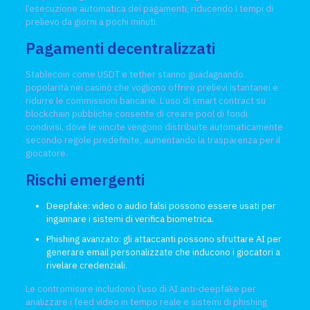
l’esecuzione automatica dei pagamenti, riducendo i tempi di
prelievo da giorni a pochi minuti.
Pagamenti decentralizzati
Stablecoin come USDT e tether stanno guadagnando
popolarità nei casinò che vogliono offrire prelievi istantanei e
ridurre le commissioni bancarie. L’uso di smart contract su
blockchain pubbliche consente di creare pool di fondi
condivisi, dove le vincite vengono distribuite automaticamente
secondo regole predefinite, aumentando la trasparenza per il
giocatore.
Rischi emergenti
Deepfake: video o audio falsi possono essere usati per
ingannare i sistemi di verifica biometrica.
Phishing avanzato: gli attaccanti possono sfruttare AI per
generare email personalizzate che inducono i giocatori a
rivelare credenziali.
Le contromisure includono l’uso di AI anti‑deepfake per
analizzare i feed video in tempo reale e sistemi di phishing