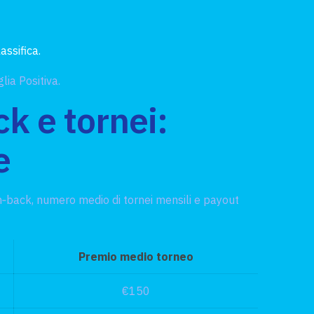
assifica.
lia Positiva.
ck e tornei:
e
h‑back, numero medio di tornei mensili e payout
Premio medio torneo
€150