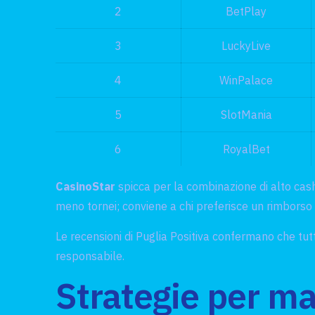
2
BetPlay
3
LuckyLive
4
WinPalace
5
SlotMania
6
RoyalBet
CasinoStar
spicca per la combinazione di alto cash
meno tornei; conviene a chi preferisce un rimborso
Le recensioni di Puglia Positiva confermano che tut
responsabile.
Strategie per ma