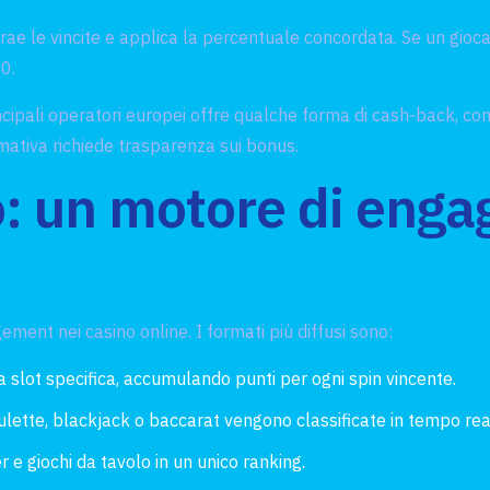
ottrae le vincite e applica la percentuale concordata. Se un gi
0.
ipali operatori europei offre qualche forma di cash‑back, con p
mativa richiede trasparenza sui bonus.
nò: un motore di eng
ment nei casino online. I formati più diffusi sono:
 slot specifica, accumulando punti per ogni spin vincente.
lette, blackjack o baccarat vengono classificate in tempo rea
e giochi da tavolo in un unico ranking.