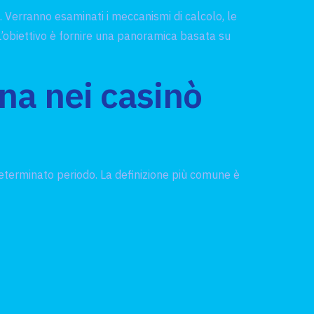
i. Verranno esaminati i meccanismi di calcolo, le
. L’obiettivo è fornire una panoramica basata su
na nei casinò
determinato periodo. La definizione più comune è