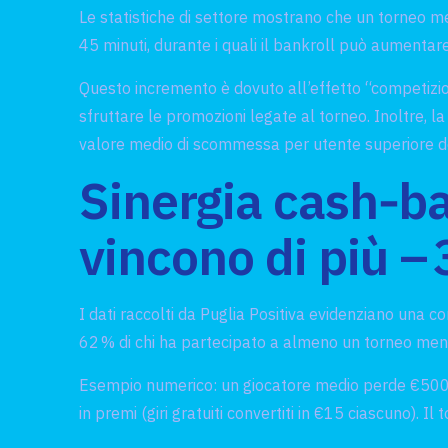
Le statistiche di settore mostrano che un torneo med
45 minuti, durante i quali il bankroll può aumentar
Questo incremento è dovuto all’effetto “competizion
sfruttare le promozioni legate al torneo. Inoltre, la
valore medio di scommessa per utente superiore de
Sinergia cash‑ba
vincono di più –
I dati raccolti da Puglia Positiva evidenziano una corr
62 % di chi ha partecipato a almeno un torneo mens
Esempio numerico: un giocatore medio perde €500 
in premi (giri gratuiti convertiti in €15 ciascuno). 