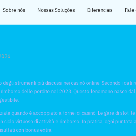
Sobre nós
Nossas Soluções
Diferenciais
Fale
 2026
degli strumenti più discussi nei casinò online. Secondo i dati ra
rimborso delle perdite nel 2023. Questo fenomeno nasce dalla v
gestibile.
iale quando è accoppiato a tornei di casinò. Le gare di slot, l
n ciclo virtuoso di attività e rimborso. In pratica, ogni puntat
isultati con bonus extra.