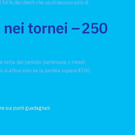
l 54 % dei clienti che usufruiscono solo di
 nei tornei – 250
dita netta del periodo (settimana o mese)
k si attiva solo se la perdita supera €100.
re sui punti guadagnati.