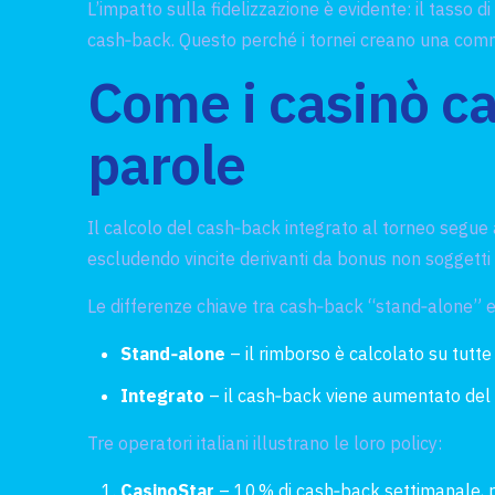
L’impatto sulla fidelizzazione è evidente: il tasso d
cash‑back. Questo perché i tornei creano una commun
Come i casinò ca
parole
Il calcolo del cash‑back integrato al torneo segue a
escludendo vincite derivanti da bonus non soggetti 
Le differenze chiave tra cash‑back “stand‑alone” e
Stand‑alone
– il rimborso è calcolato su tutte
Integrato
– il cash‑back viene aumentato del 2
Tre operatori italiani illustrano le loro policy:
CasinoStar
– 10 % di cash‑back settimanale, p