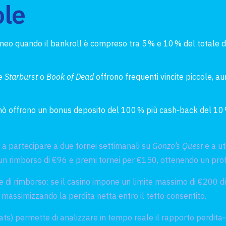
ole
rneo quando il bankroll è compreso tra 5 % e 10 % del totale 
me
Starburst
o
Book of Dead
offrono frequenti vincite piccole, a
nò offrono un bonus deposito del 100 % più cash‑back del 10 %
o a partecipare a due tornei settimanali su
Gonzo’s Quest
e a ut
n rimborso di €96 e premi tornei per €150, ottenendo un profi
ie di rimborso: se il casino impone un limite massimo di €200 
, massimizzando la perdita netta entro il tetto consentito.
tats) permette di analizzare in tempo reale il rapporto perdita