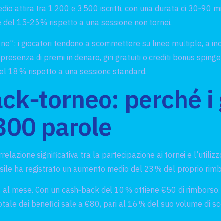
io attira tra 1 200 e 3 500 iscritti, con una durata di 30‑90 m
e del 15‑25 % rispetto a una sessione non tornei.
e”: i giocatori tendono a scommettere su linee multiple, a inc
 presenza di premi in denaro, giri gratuiti o crediti bonus spin
l 18 % rispetto a una sessione standard.
ck‑torneo: perché i 
 300 parole
elazione significativa tra la partecipazione ai tornei e l’utilizz
ile ha registrato un aumento medio del 23 % del proprio rimbo
al mese. Con un cash‑back del 10 % ottiene €50 di rimborso.
Il totale dei benefici sale a €80, pari al 16 % del suo volume di