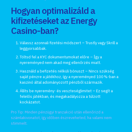
Hogyan optimalizáld a
kifizetéseket az Energy
Casino‑ban?
Válassz azonnali fizetési módszert – Trustly vagy Skrill a
leggyorsabbak.
Töltsd fel a KYC dokumentumokat előre – Így a
nyereményed nem akad meg ellenőrzés miatt.
Használd a befizetés nélküli bónuszt – Nincs szükség
saját pénzre a játékhoz, így a nyereményed 100 %-ban a
kaszinó által adományozott pénzből származik.
Állíts be nyeremény- és veszteséglimitet – Ez segít a
felelős játékban, és megakadályozza a túlzott
kockázatot.
Pro Tip: Minden pénzügyi tranzakció után ellenőrizd a
számlakivonatot, így időben észreveheted, ha valami nem
stimmelt.