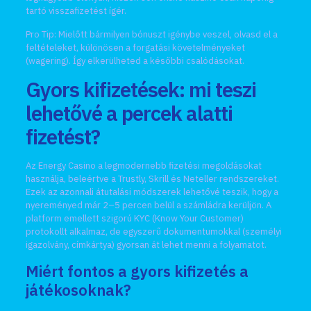
tartó visszafizetést ígér.
Pro Tip: Mielőtt bármilyen bónuszt igénybe veszel, olvasd el a
feltételeket, különösen a forgatási követelményeket
(wagering). Így elkerülheted a későbbi csalódásokat.
Gyors kifizetések: mi teszi
lehetővé a percek alatti
fizetést?
Az Energy Casino a legmodernebb fizetési megoldásokat
használja, beleértve a Trustly, Skrill és Neteller rendszereket.
Ezek az azonnali átutalási módszerek lehetővé teszik, hogy a
nyereményed már 2–5 percen belül a számládra kerüljön. A
platform emellett szigorú KYC (Know Your Customer)
protokollt alkalmaz, de egyszerű dokumentumokkal (személyi
igazolvány, címkártya) gyorsan át lehet menni a folyamatot.
Miért fontos a gyors kifizetés a
játékosoknak?