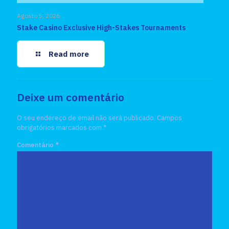
Agosto 5, 2026
Stake Casino Exclusive High-Stakes Tournaments
Read more
Deixe um comentário
O seu endereço de email não será publicado.
Campos
obrigatórios marcados com
*
Comentário
*