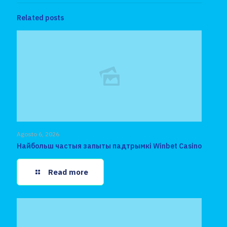
Related posts
Agosto 6, 2026
Найбольш частыя запыты падтрымкі Winbet Casino
Read more