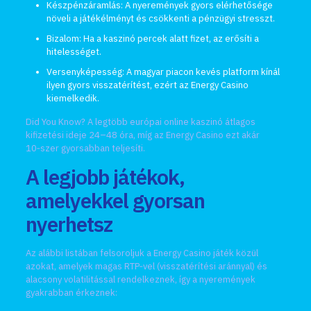
Készpénzáramlás: A nyeremények gyors elérhetősége
növeli a játékélményt és csökkenti a pénzügyi stresszt.
Bizalom: Ha a kaszinó percek alatt fizet, az erősíti a
hitelességet.
Versenyképesség: A magyar piacon kevés platform kínál
ilyen gyors visszatérítést, ezért az Energy Casino
kiemelkedik.
Did You Know? A legtöbb európai online kaszinó átlagos
kifizetési ideje 24–48 óra, míg az Energy Casino ezt akár
10‑szer gyorsabban teljesíti.
A legjobb játékok,
amelyekkel gyorsan
nyerhetsz
Az alábbi listában felsoroljuk a Energy Casino játék közül
azokat, amelyek magas RTP‑vel (visszatérítési aránnyal) és
alacsony volatilitással rendelkeznek, így a nyeremények
gyakrabban érkeznek: