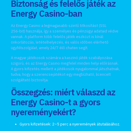
Biztonság és felelős játék az
Energy Casino‑ban
Az Energy Casino a legmagasabb szintű titkosítást (SSL
256‑bit) használja, így a személyes és pénzügyi adataid védve
vannak. A platform több felelős játék eszközt is kínál:
önkorlátozás, letételhelyezés, és valós időben elérhető
ügyfélszolgálat, amely 24/7 élő chaten segít.
A magyar játékosok számára a kaszinó játék szabályozása
szigorú, és az Energy Casino megfelel minden helyi előírásnak.
A gyors kifizetés mellett a játékosok nyugalommal játszhatnak,
tudva, hogy a szerencsejátékot egy megbízható, licencelt
szolgáltató biztosítja.
Összegzés: miért válaszd az
Energy Casino‑t a gyors
nyereményekért?
Gyors kifizetések: 2–5 perc a nyeremények átutalásához.