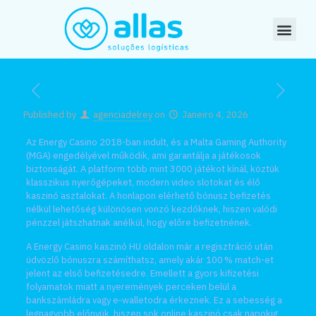
Published by
agenciadelrey
on
Janeiro 4, 2026
Az Energy Casino 2018-ban indult, és a Malta Gaming Authority
(MGA) engedélyével működik, ami garantálja a játékosok
biztonságát. A platform több mint 3000 játékot kínál, köztük
klasszikus nyerőgépeket, modern video slotokat és élő
kaszinó asztalokat. A honlapon elérhető bónusz befizetés
nélkül lehetőség különösen vonzó kezdőknek, hiszen valódi
pénzzel játszhatnak anélkül, hogy előre befizetnének.
A
Energy Casino kaszinó HU
oldalon már a regisztráció után
üdvözlő bónuszra számíthatsz, amely akár 100 % match-et
jelent az első befizetésedre. Emellett a gyors kifizetési
folyamatok miatt a nyeremények perceken belül a
bankszámládra vagy e‑walletodra érkeznek. Ez a sebesség a
legnagyobb előnyük, hiszen sok online kaszinó csak napokig