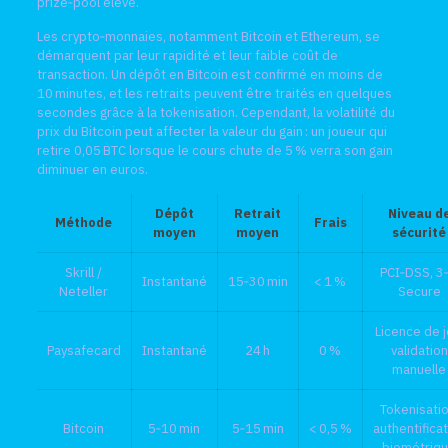
prize‑pool élevé.
Les crypto‑monnaies, notamment Bitcoin et Ethereum, se
démarquent par leur rapidité et leur faible coût de
transaction. Un dépôt en Bitcoin est confirmé en moins de
10 minutes, et les retraits peuvent être traités en quelques
secondes grâce à la tokenisation. Cependant, la volatilité du
prix du Bitcoin peut affecter la valeur du gain : un joueur qui
retire 0,05 BTC lorsque le cours chute de 5 % verra son gain
diminuer en euros.
Dépôt
Retrait
Niveau d
Méthode
Frais
moyen
moyen
sécurité
Skrill /
PCI‑DSS, 3
Instantané
15‑30 min
< 1 %
Neteller
Secure
Licence de j
Paysafecard
Instantané
24 h
0 %
validation
manuelle
Tokenisatio
Bitcoin
5‑10 min
5‑15 min
< 0,5 %
authentifica
biométriq