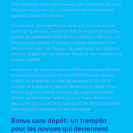
50 % de remise sur le dépôt suivant, avec un plafond de 300 €,
idéal pour les joueurs qui souhaitent rester actifs pendant
plusieurs étapes d’un tournoi.
Le cash‑back, généralement de 10 % à 15 % sur les pertes
nettes de la semaine, devient un filet de sécurité pendant les
phases de qualification. Enfin, les tours gratuits ciblés (ex. : 20
free spins sur « Gates of Olympus » chaque dimanche) sont
synchronisés avec les créneaux de qualification de nombreux
tournois, augmentant les chances de placer des combinaisons
à haute volatilité.
Les critères qui rendent un bonus réellement compétitif sont :
la mise minimale (souvent 1 € ou 0,10 BTC pour les casinos
crypto), les exigences de mise (généralement 20‑30x le
montant du bonus) et le plafond de retrait (certaines offres
limitent le gain à 1 000 €). Un bonus qui exige 40x le dépôt
devient rapidement un fardeau pour un joueur de tournoi,
alors qu’un 20x sur un bonus sans dépôt de 10 € ou 0,001 BTC
ouvre la porte à plusieurs essais sans risque.
Bonus sans dépôt : un tremplin
pour les novices qui deviennent