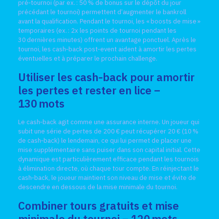
pré‑tournoi (par ex. : 50 % de bonus sur le dépôt du jour
précédant le tournoi) permettent d’augmenter le bankroll
avant la qualification. Pendant le tournoi, les « boosts de mise »
temporaires (ex. : 2x les points de tournoi pendant les
30 dernières minutes) offrent un avantage ponctuel. Après le
tournoi, les cash‑back post‑event aident à amortir les pertes
éventuelles et à préparer le prochain challenge.
Utiliser les cash‑back pour amortir
les pertes et rester en lice –
130 mots
Le cash‑back agit comme une assurance interne. Un joueur qui
subit une série de pertes de 200 € peut récupérer 20 € (10 %
de cash‑back) le lendemain, ce qui lui permet de placer une
mise supplémentaire sans puiser dans son capital initial. Cette
dynamique est particulièrement efficace pendant les tournois
à élimination directe, où chaque tour compte. En réinjectant le
cash‑back, le joueur maintient son niveau de mise et évite de
descendre en dessous de la mise minimale du tournoi.
Combiner tours gratuits et mise
minimale du tournoi – 120 mots