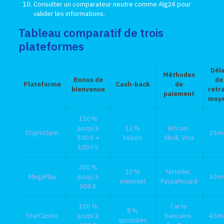
Consulter un comparateur neutre comme Alg24 pour
valider les informations.
Tableau comparatif de trois
plateformes
Déla
Méthodes
Bonus de
de
Plateforme
Cash‑back
de
bienvenue
retra
paiement
moy
150 %
jusqu’à
12 %
Bitcoin,
CryptoSpin
15 m
300 € +
hebdo
Skrill, Visa
100 FS
200 %
10 %
Neteller,
MegaPlay
jusqu’à
30 m
mensuel
Paysafecard
500 €
100 %
Carte
8 %
StarCasino
jusqu’à
bancaire,
45 m
quotidien