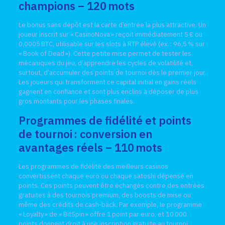
champions – 120 mots
Le bonus sans dépôt est la carte d’entrée la plus attractive. Un
joueur inscrit sur « CasinoNova » reçoit immédiatement 5 € ou
0,0005 BTC, utilisable sur les slots à RTP élevé (ex. : 96,5 % sur
« Book of Dead »). Cette petite mise permet de tester les
mécaniques du jeu, d’apprendre les cycles de volatilité et,
surtout, d’accumuler des points de tournoi dès le premier jour.
Les joueurs qui transforment ce capital initial en gains réels
gagnent en confiance et sont plus enclins à déposer de plus
gros montants pour les phases finales.
Programmes de fidélité et points
de tournoi : conversion en
avantages réels – 110 mots
Les programmes de fidélité des meilleurs casinos
convertissent chaque euro ou chaque satoshi dépensé en
points. Ces points peuvent être échangés contre des entrées
gratuites à des tournois premium, des boosts de mise ou
même des crédits de cash‑back. Par exemple, le programme
« Loyalty » de « BitSpin » offre 1 point par euro, et 10 000
points donnent droit à une inscription gratuite au tournoi