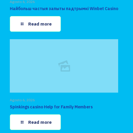
Agosto 6, 2026
Найбольш частыя запыты падтрымкі Winbet Casino
Read more
Agosto 6, 2026
Spinkings casino Help for Family Members
Read more