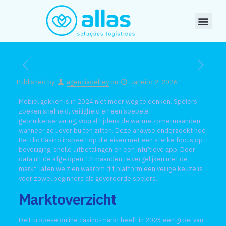
Published by
agenciadelrey
on
Janeiro 2, 2026
Mobiel gokken is in 2024 niet meer weg te denken. Spelers
zoeken snelheid, veiligheid en een soepele
gebruikerservaring, vooral tijdens de warme zomermaanden
wanneer ze liever buiten zitten. Deze analyse onderzoekt hoe
Betclic Casino inspeelt op die eisen met een sterke focus op
beveiliging, snelle uitbetalingen en een intuïtieve app. Door
data uit de afgelopen 12 maanden te vergelijken met de
markt, laten we zien waarom dit platform een veilige keuze is
voor zowel beginners als gevorderde spelers.
Marktoverzicht
De Europese online casino‑markt heeft in 2023 een groei van