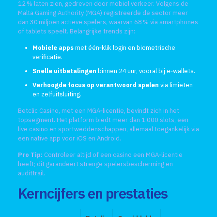
12 % laten zien, gedreven door mobiel verkeer. Volgens de
Malta Gaming Authority (MGA) registreerde de sector meer
dan 30 miljoen actieve spelers, waarvan 68 % via smartphones
of tablets speelt. Belangrijke trends zijn:
Mobiele apps
met één‑klik login en biometrische
verificatie.
Snelle uitbetalingen
binnen 24 uur, vooral bij e‑wallets.
Verhoogde focus op verantwoord spelen
via limieten
en zelfuitsluiting.
Betclic Casino, met een MGA‑licentie, bevindt zich in het
topsegment. Het platform biedt meer dan 1.000 slots, een
live casino en sportweddenschappen, allemaal toegankelijk via
een native app voor iOS en Android.
Pro Tip:
Controleer altijd of een casino een MGA‑licentie
heeft; dit garandeert strenge spelersbescherming en
audittrail.
Kerncijfers en prestaties