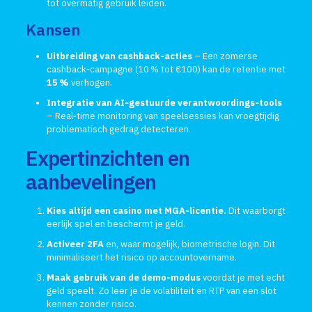
tot overmatig gebruik leiden.
Kansen
Uitbreiding van cashback‑acties
– Een zomerse
cashback‑campagne (10 % tot €100) kan de retentie met
15 %
verhogen.
Integratie van AI‑gestuurde verantwoordings‑tools
– Real‑time monitoring van speelsessies kan vroegtijdig
problematisch gedrag detecteren.
Expertinzichten en
aanbevelingen
Kies altijd een casino met MGA‑licentie.
Dit waarborgt
eerlijk spel en beschermt je geld.
Activeer 2FA
en, waar mogelijk, biometrische login. Dit
minimaliseert het risico op accountovername.
Maak gebruik van de demo‑modus
voordat je met echt
geld speelt. Zo leer je de volatiliteit en RTP van een slot
kennen zonder risico.