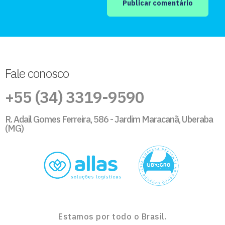
Fale conosco
+55 (34) 3319-9590
R. Adail Gomes Ferreira, 586 - Jardim Maracanã, Uberaba
(MG)
Estamos por todo o Brasil.