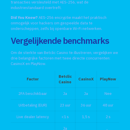
transacties versleuteld met AES‑256, wat de
industriestandaard overtreft.
Did You Know?
AES‑256 encryptie maakt het praktisch
onmogelijk voor hackers om gespeelde data te
onderscheppen, zelfs bij openbare Wi‑Fi netwerken.
Vergelijkende benchmarks
Om de sterkte van Betclic Casino te illustreren, vergelijken we
drie belangrijke factoren met twee directe concurrenten:
CasinoX en PlayNow.
Betclic
Factor
CasinoX
PlayNow
Casino
2FA beschikbaar
Ja
Ja
Nee
Uitbetaling (EUR)
23 uur
36 uur
48 uur
Live dealer latency
<1 s
1,5 s
2 s
Ja