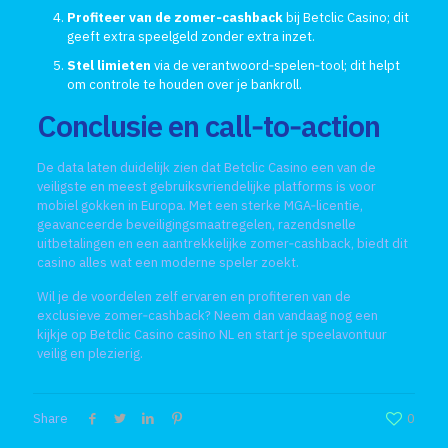
Profiteer van de zomer‑cashback
bij Betclic Casino; dit
geeft extra speelgeld zonder extra inzet.
Stel limieten
via de verantwoord‑spelen‑tool; dit helpt
om controle te houden over je bankroll.
Conclusie en call‑to‑action
De data laten duidelijk zien dat Betclic Casino een van de
veiligste en meest gebruiksvriendelijke platforms is voor
mobiel gokken in Europa. Met een sterke MGA‑licentie,
geavanceerde beveiligingsmaatregelen, razendsnelle
uitbetalingen en een aantrekkelijke zomer‑cashback, biedt dit
casino alles wat een moderne speler zoekt.
Wil je de voordelen zelf ervaren en profiteren van de
exclusieve zomer‑cashback? Neem dan vandaag nog een
kijkje op
Betclic Casino casino NL
en start je speelavontuur
veilig en plezierig.
Share
0