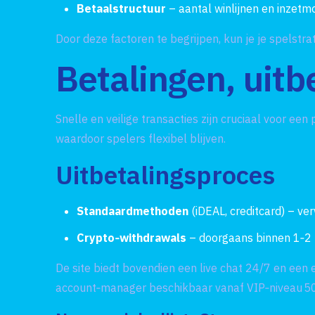
Betaalstructuur
– aantal winlijnen en inzetm
Door deze factoren te begrijpen, kun je je spelst
Betalingen, uitb
Snelle en veilige transacties zijn cruciaal voor ee
waardoor spelers flexibel blijven.
Uitbetalingsproces
Standaardmethoden
(iDEAL, creditcard) – ve
Crypto‑withdrawals
– doorgaans binnen 1‑2 u
De site biedt bovendien een live chat 24/7 en een e
account‑manager beschikbaar vanaf VIP‑niveau 50