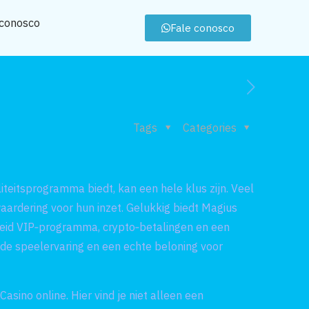
 conosco
Fale conosco
Tags
Categories
iteitsprogramma biedt, kan een hele klus zijn. Veel
ardering voor hun inzet. Gelukkig biedt Magius
breid VIP‑programma, crypto‑betalingen en een
lde speelervaring en een echte beloning voor
Casino online
. Hier vind je niet alleen een