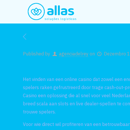
Published by
agenciadelrey
on
Dezembro 1
Het vinden van een online casino dat zowel een enor
spelers raken gefrustreerd door trage cash‑out‑p
Casino een oplossing die al snel voor veel Nederl
breed scala aan slots en live dealer‑spellen te c
trouwe spelers.
Voor wie direct wil profiteren van een betrouwbaa