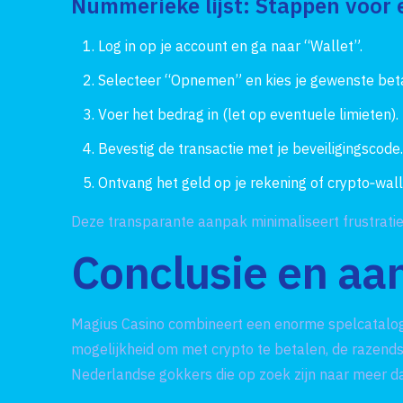
Nummerieke lijst: Stappen voor e
Log in op je account en ga naar “Wallet”.
Selecteer “Opnemen” en kies je gewenste be
Voer het bedrag in (let op eventuele limieten).
Bevestig de transactie met je beveiligingscode
Ontvang het geld op je rekening of crypto‑wall
Deze transparante aanpak minimaliseert frustratie
Conclusie en aa
Magius Casino combineert een enorme spelcatalogu
mogelijkheid om met crypto te betalen, de razends
Nederlandse gokkers die op zoek zijn naar meer da