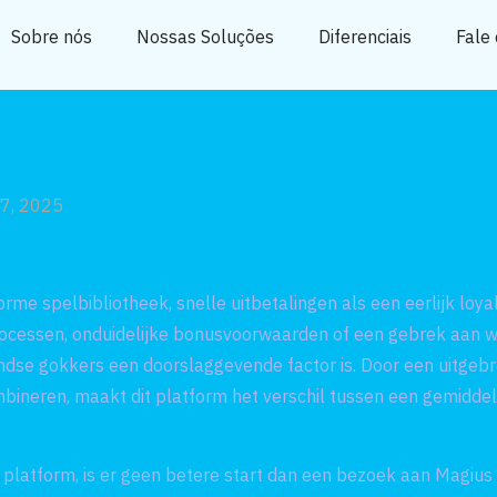
Sobre nós
Nossas Soluções
Diferenciais
Fale
7, 2025
me spelbibliotheek, snelle uitbetalingen als een eerlijk loyal
rocessen, onduidelijke bonusvoorwaarden of een gebrek aan wa
andse gokkers een doorslaggevende factor is. Door een uitge
ombineren, maakt dit platform het verschil tussen een gemidde
r platform, is er geen betere start dan een bezoek aan
Magius 