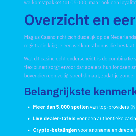
welkomstpakket tot €5.000, maar ook een loyalitei
Overzicht en ee
Magius Casino richt zich duidelijk op de Nederlands
registratie krijg je een welkomstbonus die bestaa
Wat dit casino echt onderscheidt, is de combinatie
flexibiliteit zorgt ervoor dat spelers hun fondsen
bovendien een veilig speelklimaat, zodat je zonder
Belangrijkste kenmerk
Meer dan 5.000 spellen
van top‑providers (N
Live dealer‑tafels
voor een authentieke casin
Crypto‑betalingen
voor anonieme en directe 