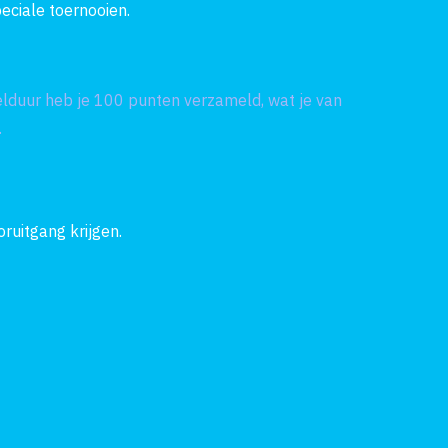
eciale toernooien.
eelduur heb je 100 punten verzameld, wat je van
.
ruitgang krijgen.