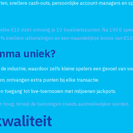
en, snellere cash‑outs, persoonlijke account‑managers en sp
or elke €10 inzet ontvang je 10 loyaliteitspunten. Na 100 € sp
e 5 % snellere uitbetalingen en een maandelijkse bonus van €10
amma uniek?
de industrie, waardoor zelfs kleine spelers een gevoel van voo
en, ontvangen extra punten bij elke transactie.
gen toegang tot live‑toernooien met miljoenen jackpots.
en hoog, terwijl de beloningen steeds aantrekkelijker worden.
kwaliteit