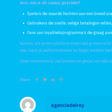
Voor wie is dit casino geschikt?
Spelers die waarde hechten aan een breed scal
Gebruikers die snelle, veilige betalingen willen,
Fans van loyaliteitsprogramma’s die graag pu
Kortom, als je een platform zoekt dat je inzet ech
site, claim je welkomstbonus en begin meteen met
Speel verantwoord, stel limieten en geniet van elke d
Share
agenciadelrey