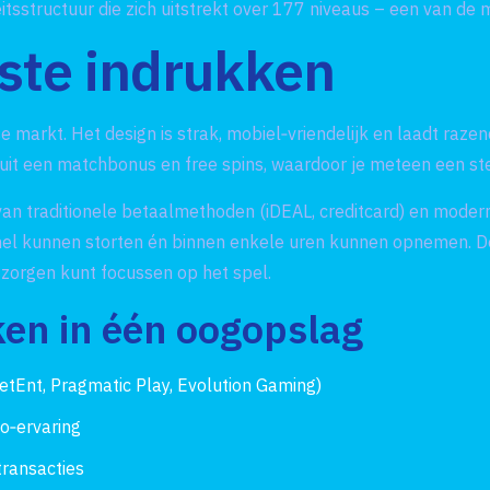
tsstructuur die zich uitstrekt over 177 niveaus – een van de 
rste indrukken
e markt. Het design is strak, mobiel‑vriendelijk en laadt raze
t uit een matchbonus en free spins, waardoor je meteen een s
 van traditionele betaalmethoden (iDEAL, creditcard) en moder
 snel kunnen storten én binnen enkele uren kunnen opnemen. De
 zorgen kunt focussen op het spel.
en in één oogopslag
etEnt, Pragmatic Play, Evolution Gaming)
o‑ervaring
transacties