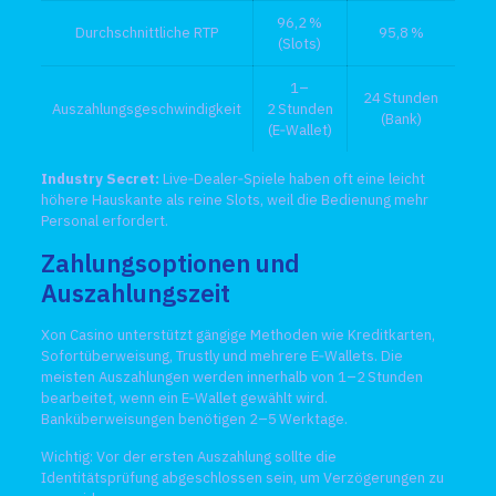
96,2 %
Durchschnittliche RTP
95,8 %
(Slots)
1–
24 Stunden
Auszahlungsgeschwindigkeit
2 Stunden
(Bank)
(E‑Wallet)
Industry Secret:
Live‑Dealer‑Spiele haben oft eine leicht
höhere Hauskante als reine Slots, weil die Bedienung mehr
Personal erfordert.
Zahlungsoptionen und
Auszahlungszeit
Xon Casino unterstützt gängige Methoden wie Kreditkarten,
Sofortüberweisung, Trustly und mehrere E‑Wallets. Die
meisten Auszahlungen werden innerhalb von 1–2 Stunden
bearbeitet, wenn ein E‑Wallet gewählt wird.
Banküberweisungen benötigen 2–5 Werktage.
Wichtig: Vor der ersten Auszahlung sollte die
Identitätsprüfung abgeschlossen sein, um Verzögerungen zu