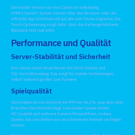
Die mobile Version von Xon Casino ist vollständig
HTML5‑basiert. Spieler können über den Browser oder die
offizielle App (iOS/Android) auf alle Live‑Tische zugreifen. Die
Touch‑Optimierung sorgt dafür, dass das Kartengefühl beim
Blackjack fast real wirkt.
Performance und Qualität
Server‑Stabilität und Sicherheit
Xon Casino nutzt Cloud‑Server mit DDoS‑Schutz und
SSL‑Verschlüsselung. Das sorgt für stabile Verbindungen,
selbst während großer Live‑Turniere.
Spielqualität
Slots haben im Durchschnitt ein RTP von 96,2 %, was über dem
Branchen‑Durchschnitt liegt. Live‑Dealer‑Spiele bieten
HD‑Qualität und mehrere Kamera‑Perspektiven, sodass
Spieler das Geschehen aus verschiedenen Winkeln verfolgen
können.