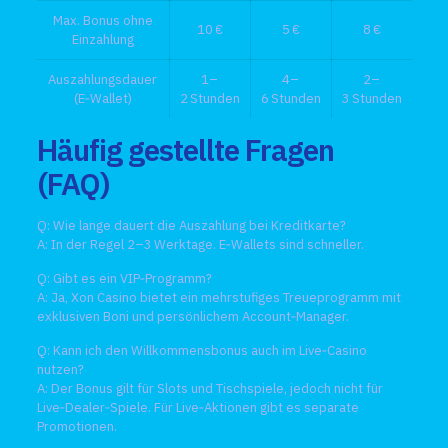
Max. Bonus ohne
10 €
5 €
8 €
Einzahlung
Auszahlungsdauer
1–
4–
2–
(E‑Wallet)
2 Stunden
6 Stunden
3 Stunden
Häufig gestellte Fragen
(FAQ)
Q: Wie lange dauert die Auszahlung bei Kreditkarte?
A: In der Regel 2–3 Werktage. E‑Wallets sind schneller.
Q: Gibt es ein VIP‑Programm?
A: Ja, Xon Casino bietet ein mehrstufiges Treueprogramm mit
exklusiven Boni und persönlichem Account‑Manager.
Q: Kann ich den Willkommensbonus auch im Live‑Casino
nutzen?
A: Der Bonus gilt für Slots und Tischspiele, jedoch nicht für
Live‑Dealer‑Spiele. Für Live‑Aktionen gibt es separate
Promotionen.