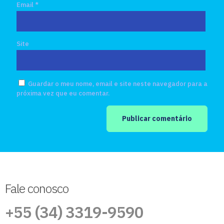
Email
*
Site
Guardar o meu nome, email e site neste navegador para a
próxima vez que eu comentar.
Fale conosco
+55 (34) 3319-9590