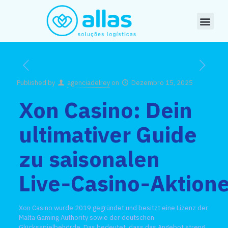
Published by
agenciadelrey
on
Dezembro 15, 2025
Xon Casino: Dein
ultimativer Guide
zu saisonalen
Live‑Casino‑Aktion
Xon Casino wurde 2019 gegründet und besitzt eine Lizenz der
Malta Gaming Authority sowie der deutschen
Glücksspielbehörde. Das bedeutet, dass das Angebot streng