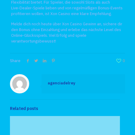
Flexibilität bietet. Für Spieler, die sowohl Slots als auch
Live‑Dealer‑Spiele lieben und von regelmäßigen Bonus‑Events
profitieren wollen, ist Xon Casino eine klare Empfehlung.
Melde dich noch heute über
Xon Casino Gewinn
an, sichere dir
den Bonus ohne Einzahlung und erlebe das nächste Level des
Online‑Glücksspiels. Viel Erfolg und spiele
verantwortungsbewusst!
Share
0
agenciadelrey
Related posts