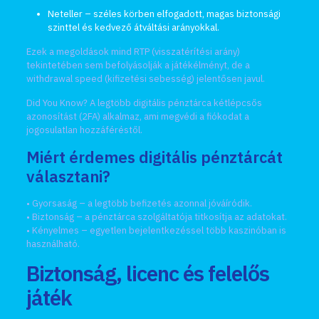
Neteller – széles körben elfogadott, magas biztonsági
szinttel és kedvező átváltási arányokkal.
Ezek a megoldások mind RTP (visszatérítési arány)
tekintetében sem befolyásolják a játékélményt, de a
withdrawal speed (kifizetési sebesség) jelentősen javul.
Did You Know? A legtöbb digitális pénztárca kétlépcsős
azonosítást (2FA) alkalmaz, ami megvédi a fiókodat a
jogosulatlan hozzáféréstől.
Miért érdemes digitális pénztárcát
választani?
• Gyorsaság – a legtöbb befizetés azonnal jóváíródik.
• Biztonság – a pénztárca szolgáltatója titkosítja az adatokat.
• Kényelmes – egyetlen bejelentkezéssel több kaszinóban is
használható.
Biztonság, licenc és felelős
játék