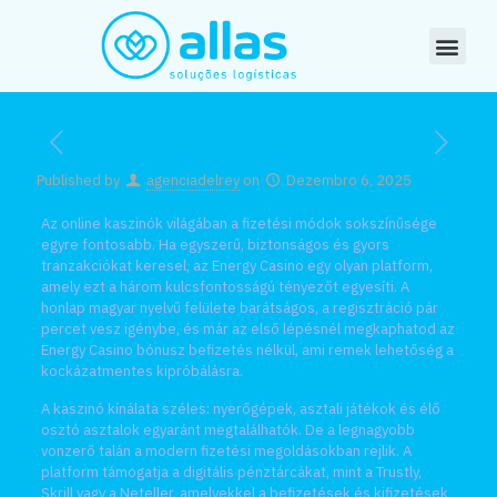
Published by
agenciadelrey
on
Dezembro 6, 2025
Az online kaszinók világában a fizetési módok sokszínűsége
egyre fontosabb. Ha egyszerű, biztonságos és gyors
tranzakciókat keresel, az Energy Casino egy olyan platform,
amely ezt a három kulcsfontosságú tényezőt egyesíti. A
honlap magyar nyelvű felülete barátságos, a regisztráció pár
percet vesz igénybe, és már az első lépésnél megkaphatod az
Energy Casino bónusz befizetés nélkül, ami remek lehetőség a
kockázatmentes kipróbálásra.
A kaszinó kínálata széles: nyerőgépek, asztali játékok és élő
osztó asztalok egyaránt megtalálhatók. De a legnagyobb
vonzerő talán a modern fizetési megoldásokban rejlik. A
platform támogatja a digitális pénztárcákat, mint a Trustly,
Skrill vagy a Neteller, amelyekkel a befizetések és kifizetések