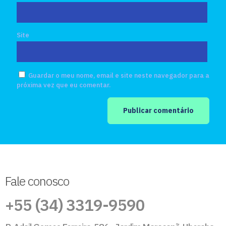
Site
Guardar o meu nome, email e site neste navegador para a
próxima vez que eu comentar.
Fale conosco
+55 (34) 3319-9590