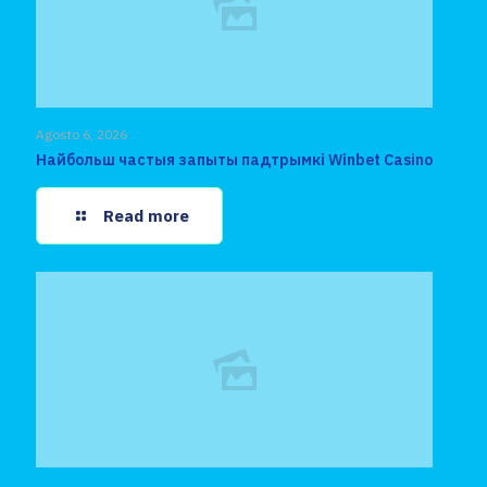
Agosto 6, 2026
Найбольш частыя запыты падтрымкі Winbet Casino
Read more