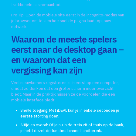
traditionele casino‑aanbod.
Pro Tip: Open de mobiele site eerst in de incognito‑modus van
je browser om te zien hoe snel de pagina laadt op jouw
netwerk.
Waarom de meeste spelers
eerst naar de desktop gaan –
en waarom dat een
vergissing kan zijn
Veel nieuwkomers registreren zich eerst op een computer,
omdat ze denken dat een groter scherm meer overzicht
biedt. Maar in de praktijk missen ze de voordelen die een
mobiele interface biedt:
Snelle toegang: Met iDEAL kun je in enkele seconden je
eerste storting doen.
Altijd en overal: Of je nu in de trein zit of thuis op de bank,
je hebt dezelfde functies binnen handbereik.