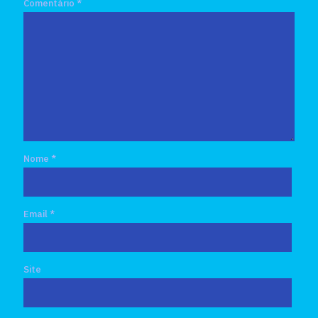
Comentário
*
Nome
*
Email
*
Site