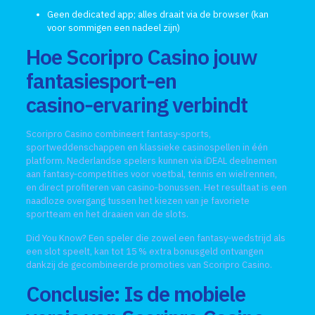
Geen dedicated app; alles draait via de browser (kan
voor sommigen een nadeel zijn)
Hoe Scoripro Casino jouw
fantasiesport‑en
casino‑ervaring verbindt
Scoripro Casino combineert fantasy‑sports,
sportweddenschappen en klassieke casinospellen in één
platform. Nederlandse spelers kunnen via iDEAL deelnemen
aan fantasy‑competities voor voetbal, tennis en wielrennen,
en direct profiteren van casino‑bonussen. Het resultaat is een
naadloze overgang tussen het kiezen van je favoriete
sportteam en het draaien van de slots.
Did You Know? Een speler die zowel een fantasy‑wedstrijd als
een slot speelt, kan tot 15 % extra bonusgeld ontvangen
dankzij de gecombineerde promoties van Scoripro Casino.
Conclusie: Is de mobiele