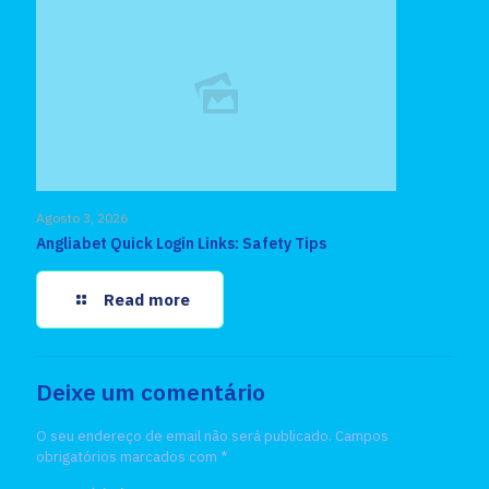
Agosto 3, 2026
Angliabet Quick Login Links: Safety Tips
Read more
Deixe um comentário
O seu endereço de email não será publicado.
Campos
obrigatórios marcados com
*