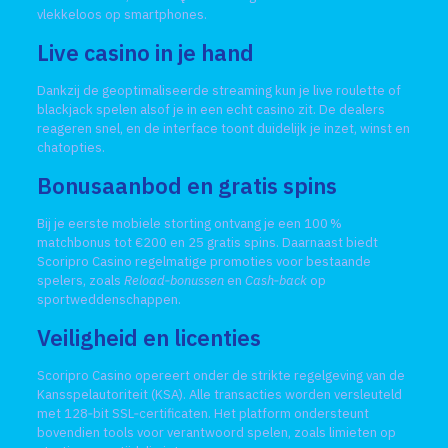
vlekkeloos op smartphones.
Live casino in je hand
Dankzij de geoptimaliseerde streaming kun je live roulette of
blackjack spelen alsof je in een echt casino zit. De dealers
reageren snel, en de interface toont duidelijk je inzet, winst en
chatopties.
Bonusaanbod en gratis spins
Bij je eerste mobiele storting ontvang je een 100 %
matchbonus tot €200 en 25 gratis spins. Daarnaast biedt
Scoripro Casino regelmatige promoties voor bestaande
spelers, zoals
Reload‑bonussen
en
Cash‑back
op
sportweddenschappen.
Veiligheid en licenties
Scoripro Casino opereert onder de strikte regelgeving van de
Kansspelautoriteit (KSA). Alle transacties worden versleuteld
met 128‑bit SSL‑certificaten. Het platform ondersteunt
bovendien tools voor verantwoord spelen, zoals limieten op