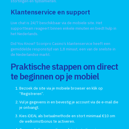
stortingen en tijdslimieten.
Klantenservice en support
Live chat is 24/7 beschikbaar via de mobiele site. Het
supportteam reageert binnen enkele minuten en biedt hulp in
het Nederlands.
Did You Know? Scoripro Casino’s klantenservice heeft een
gemiddelde responstijd van 1,8 minuut, een van de snelste in
de Nederlandse markt.
Praktische stappen om direct
te beginnen op je mobiel
Bezoek de site via je mobiele browser en klik op
“Registreren”.
Vul je gegevens in en bevestig je account via de e‑mail die
je ontvangt.
Kies iDEAL als betaalmethode en stort minimaal €10 om
de welkomstbonus te activeren.