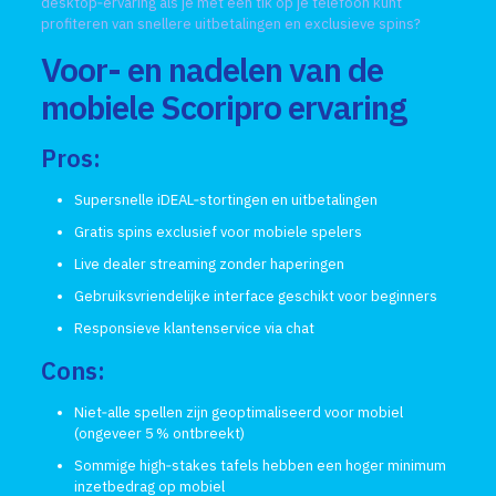
desktop‑ervaring als je met één tik op je telefoon kunt
profiteren van snellere uitbetalingen en exclusieve spins?
Voor- en nadelen van de
mobiele Scoripro ervaring
Pros:
Supersnelle iDEAL‑stortingen en uitbetalingen
Gratis spins exclusief voor mobiele spelers
Live dealer streaming zonder haperingen
Gebruiksvriendelijke interface geschikt voor beginners
Responsieve klantenservice via chat
Cons:
Niet‑alle spellen zijn geoptimaliseerd voor mobiel
(ongeveer 5 % ontbreekt)
Sommige high‑stakes tafels hebben een hoger minimum
inzetbedrag op mobiel