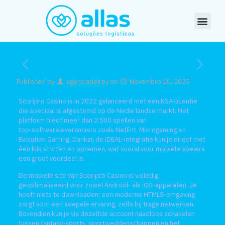
Published by
agenciadelrey
on
Novembro 20, 2025
Scoripro Casino is in 2022 gelanceerd met een KSA‑licentie
die speciaal is afgestemd op de Nederlandse markt. Het
platform biedt meer dan 2.500 spellen van
top‑softwareleveranciers zoals NetEnt, Microgaming en
Evolution Gaming. Dankzij de iDEAL‑integratie kun je direct met
één klik storten en opnemen, wat vooral voor mobiele spelers
een groot voordeel is.
De mobiele site van Scoripro Casino is volledig
geoptimaliseerd voor zowel Android‑ als iOS‑apparaten. Je
hoeft niets te downloaden; een moderne HTML5‑omgeving
zorgt voor een soepele ervaring, zelfs bij trage netwerken.
Bovendien kun je via dezelfde account naadloos schakelen
tussen fantasy‑sports, sportweddenschappen en het