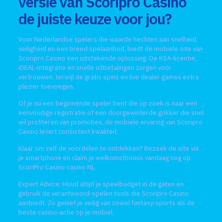
versie van Scoripro Casino
de juiste keuze voor jou?
Voor Nederlandse spelers die waarde hechten aan snelheid,
veiligheid en een breed spelaanbod, biedt de mobiele site van
Scoripro Casino een uitstekende oplossing. De KSA‑licentie,
iDEAL‑integratie en snelle uitbetalingen zorgen voor
vertrouwen, terwijl de gratis spins en live dealer games extra
plezier toevoegen.
Of je nu een beginnende speler bent die op zoek is naar een
eenvoudige registratie of een doorgewinterde gokker die snel
wil profiteren van promoties, de mobiele ervaring van Scoripro
Casino levert consistent kwaliteit.
Klaar om zelf de voordelen te ontdekken? Bezoek de site via
je smartphone en claim je welkomstbonus vandaag nog op
ScoriPro Casino casino NL
.
Expert Advice: Houd altijd je speelbudget in de gaten en
gebruik de verantwoord‑spelen tools die Scoripro Casino
aanbiedt. Zo geniet je veilig van zowel fantasy‑sports als de
beste casino‑actie op je mobiel.