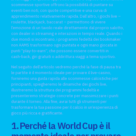
scommesse sportive offrono la possibilità di puntare su
eventi ben noti, con quote competitive e una curva di
apprendimento relativamente rapida. Dall’altro, i giochi live –
roulette, blackjack, baccarat – permettono di vivere
l’emozione di un tavolo reale direttamente dal proprio salotto,
con dealer in streaming e interazioni in tempo reale. Quando i
due mondi si incontrano, i programmi fedeltà dei bookmaker
non AAMS trasformano ogni puntata e ogni mano giocata in
punti “play‑to‑earn”, che possono essere convertiti in
cash‑back, giri gratuiti o addirittura viaggi a tema sportivo.
Nel seguito dell’articolo vedremo perché la fase di pausa tra
le partite è il momento ideale per provare il live‑casino,
forniremo una guida rapida alle scommesse calcistiche per
principianti, spiegheremo le dinamiche dei giochi live,
illustreremo la struttura dei programmi fedeltà e
presenteremo strategie concrete per massimizzare i punti
durante il torneo. Alla fine, avrai tutti gli strumenti per
trasformare la tua passione per il calcio in un’esperienza di
gioco più ricca e gratificante.
1. Perché la World Cup è il
momento ideale per provare