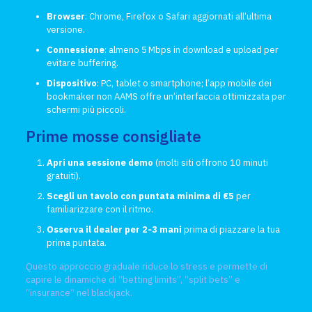
Browser
: Chrome, Firefox o Safari aggiornati all’ultima
versione.
Connessione
: almeno 5 Mbps in download e upload per
evitare buffering.
Dispositivo
: PC, tablet o smartphone; l’app mobile dei
bookmaker non AAMS offre un’interfaccia ottimizzata per
schermi più piccoli.
Prime mosse consigliate
Apri una sessione demo
(molti siti offrono 10 minuti
gratuiti).
Scegli un tavolo con puntata minima di €5
per
familiarizzare con il ritmo.
Osserva il dealer per 2‑3 mani
prima di piazzare la tua
prima puntata.
Questo approccio graduale riduce lo stress e permette di
capire le dinamiche di “betting limits”, “split bets” e
“insurance” nel blackjack.