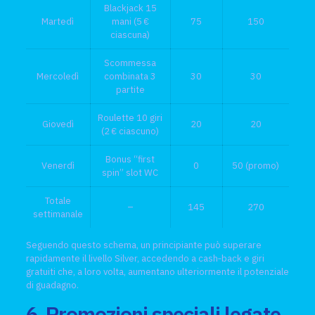
Blackjack 15
Martedì
mani (5 €
75
150
ciascuna)
Scommessa
Mercoledì
combinata 3
30
30
partite
Roulette 10 giri
Giovedì
20
20
(2 € ciascuno)
Bonus “first
Venerdì
0
50 (promo)
spin” slot WC
Totale
–
145
270
settimanale
Seguendo questo schema, un principiante può superare
rapidamente il livello Silver, accedendo a cash‑back e giri
gratuiti che, a loro volta, aumentano ulteriormente il potenziale
di guadagno.
6. Promozioni speciali legate