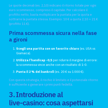
Le quote decimali (es. 2,10) indicano il ritorno totale per ogni
euro scommesso, compreso il capitale. Per calcolare il
profitto netto, basta moltiplicare la puntata per la quota e
sottrarre la puntata stessa. Esempio: 10 € a quota 2,10 = 21 €
(profitto 11 €).
Prima scommessa sicura nella fase
a gironi
Scegli una partita con un favorito chiaro
(es. USA vs
Giamaica).
Utilizza l’handicap -0,5
per ridurre il margine di errore:
la scommessa vince anche con un risultato di 1‑0.
Punta il 2 % del bankroll
(es. 20 € su 1 000 €).
Con questa strategia, il rischio è limitato e il potenziale ritorno
è sufficiente a generare i primi punti fedeltà.
3. Introduzione al
live‑casino: cosa aspettarsi