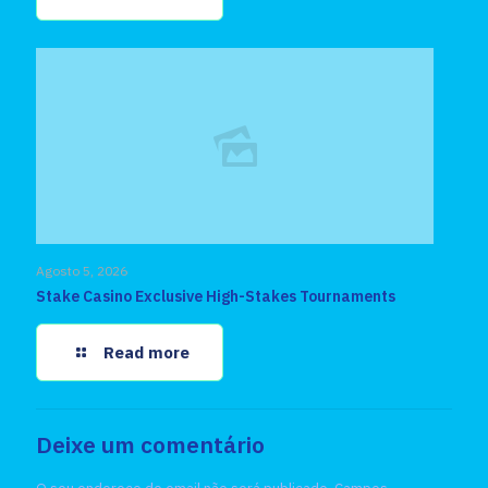
Agosto 5, 2026
Stake Casino Exclusive High-Stakes Tournaments
Read more
Deixe um comentário