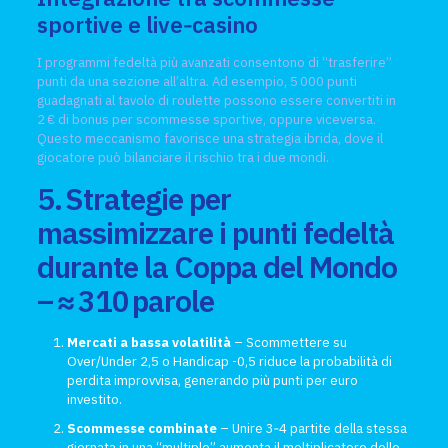
sportive e live‑casino
I programmi fedeltà più avanzati consentono di “trasferire”
punti da una sezione all’altra. Ad esempio, 5 000 punti
guadagnati al tavolo di roulette possono essere convertiti in
2 € di bonus per scommesse sportive, oppure viceversa.
Questo meccanismo favorisce una strategia ibrida, dove il
giocatore può bilanciare il rischio tra i due mondi.
5. Strategie per
massimizzare i punti fedeltà
durante la Coppa del Mondo
– ≈ 310 parole
Mercati a bassa volatilità
– Scommettere su
Over/Under 2,5 o Handicap -0,5 riduce la probabilità di
perdita improvvisa, generando più punti per euro
investito.
Scommesse combinate
– Unire 3‑4 partite della stessa
giornata in una “multiple” aumenta il moltiplicatore delle