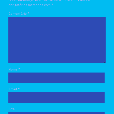
O seu endereço de email não será publicado.
Campos
obrigatórios marcados com
*
Comentário
*
Nome
*
Email
*
Site