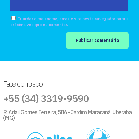
Guardar o meu nome, email e site neste navegador para a
próxima vez que eu comentar.
Fale conosco
+55 (34) 3319-9590
R. Adail Gomes Ferreira, 586 - Jardim Maracanã, Uberaba
(MG)