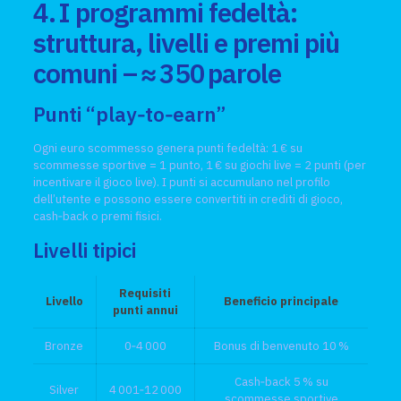
4. I programmi fedeltà:
struttura, livelli e premi più
comuni – ≈ 350 parole
Punti “play‑to‑earn”
Ogni euro scommesso genera punti fedeltà: 1 € su
scommesse sportive = 1 punto, 1 € su giochi live = 2 punti (per
incentivare il gioco live). I punti si accumulano nel profilo
dell’utente e possono essere convertiti in crediti di gioco,
cash‑back o premi fisici.
Livelli tipici
Requisiti
Livello
Beneficio principale
punti annui
Bronze
0‑4 000
Bonus di benvenuto 10 %
Cash‑back 5 % su
Silver
4 001‑12 000
scommesse sportive