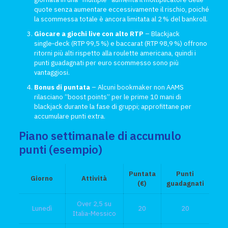
quote senza aumentare eccessivamente il rischio, poiché
la scommessa totale è ancora limitata al 2 % del bankroll.
Giocare a giochi live con alto RTP
– Blackjack
single‑deck (RTP 99,5 %) e baccarat (RTP 98,9 %) offrono
ritorni più alti rispetto alla roulette americana, quindi i
punti guadagnati per euro scommesso sono più
vantaggiosi.
Bonus di puntata
– Alcuni bookmaker non AAMS
rilasciano “boost points” per le prime 10 mani di
blackjack durante la fase di gruppi; approfittane per
accumulare punti extra.
Piano settimanale di accumulo
punti (esempio)
Puntata
Punti
Giorno
Attività
(€)
guadagnati
Over 2,5 su
Lunedì
20
20
Italia‑Messico