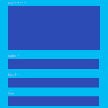
Comentário
*
Nome
*
Email
*
Site