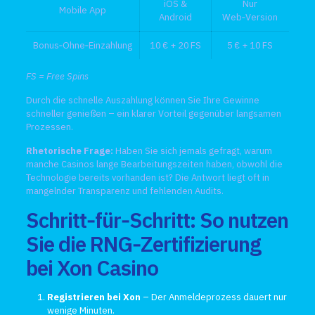
iOS &
Nur
Mobile App
Android
Web‑Version
Bonus‑Ohne‑Einzahlung
10 € + 20 FS
5 € + 10 FS
FS = Free Spins
Durch die schnelle Auszahlung können Sie Ihre Gewinne
schneller genießen – ein klarer Vorteil gegenüber langsamen
Prozessen.
Rhetorische Frage:
Haben Sie sich jemals gefragt, warum
manche Casinos lange Bearbeitungszeiten haben, obwohl die
Technologie bereits vorhanden ist? Die Antwort liegt oft in
mangelnder Transparenz und fehlenden Audits.
Schritt‑für‑Schritt: So nutzen
Sie die RNG‑Zertifizierung
bei Xon Casino
Registrieren bei Xon
– Der Anmeldeprozess dauert nur
wenige Minuten.