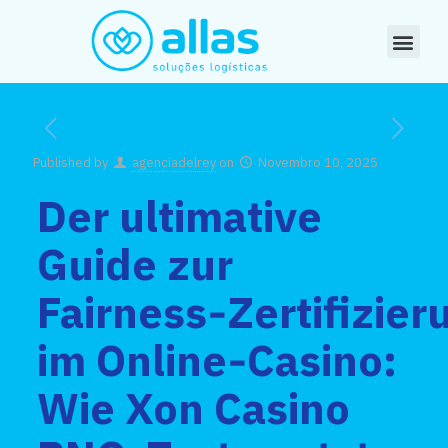
Published by
agenciadelrey
on
Novembro 10, 2025
Der ultimative
Guide zur
Fairness‑Zertifizier
im Online‑Casino:
Wie Xon Casino