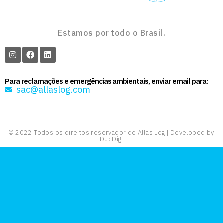
Estamos por todo o Brasil.
Para reclamações e emergências ambientais, enviar email para:
sac@allaslog.com
© 2022 Todos os direitos reservador de Allas Log | Developed by
DuoDigi