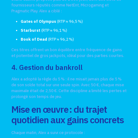
fournisseurs réputés comme NetEnt, Microgaming et
Pragmatic Play. Alex a ciblé :
Gates of Olympus
(RTP ≈ 96,5 %)
Starburst
(RTP ≈ 96,1 %)
Book of Dead
(RTP ≈ 96,2 %)
Ces titres offrent un bon équilibre entre fréquence de gains
et potentiel de gros jackpots, idéal pour des parties courtes.
4. Gestion du bankroll
Alex a adopté la règle du 5 % : il ne misait jamais plus de 5 %
de son solde total sur une seule spin. Avec 50 €, chaque mise
maximale était de 2,50 €. Cette discipline a limité les pertes et
prolongé son temps de jeu.
Mise en œuvre : du trajet
quotidien aux gains concrets
Chaque matin, Alex a suivi ce protocole :