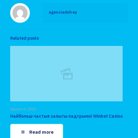
agenciadelrey
Related posts
Agosto 6, 2026
Найбольш частыя запыты падтрымкі Winbet Casino
Read more