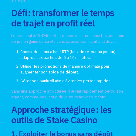
24 h/24.
Défi : transformer le temps
de trajet en profit réel
Le principal défi d’Alex était de convertir ses courtes sessions
de jeu en gains concrets sans épuiser son capital. Il devait :
Choisir des jeux à haut RTP (taux de retour au joueur)
adaptés aux parties de 5 à 10 minutes.
Utiliser les promotions de manière optimale pour
augmenter son solde de départ.
Gérer son bankroll afin d’éviter les pertes rapides.
Sans une approche structurée, il aurait rapidement perdu son
argent, comme beaucoup de joueurs novices le font.
Approche stratégique : les
outils de Stake Casino
1. Exploiter le bonus sans dépôt