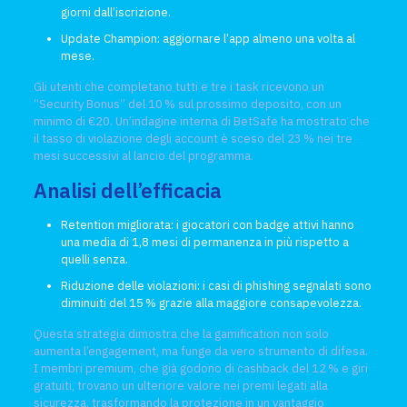
giorni dall’iscrizione.
Update Champion: aggiornare l’app almeno una volta al
mese.
Gli utenti che completano tutti e tre i task ricevono un
“Security Bonus” del 10 % sul prossimo deposito, con un
minimo di €20. Un’indagine interna di BetSafe ha mostrato che
il tasso di violazione degli account è sceso del 23 % nei tre
mesi successivi al lancio del programma.
Analisi dell’efficacia
Retention migliorata: i giocatori con badge attivi hanno
una media di 1,8 mesi di permanenza in più rispetto a
quelli senza.
Riduzione delle violazioni: i casi di phishing segnalati sono
diminuiti del 15 % grazie alla maggiore consapevolezza.
Questa strategia dimostra che la gamification non solo
aumenta l’engagement, ma funge da vero strumento di difesa.
I membri premium, che già godono di cashback del 12 % e giri
gratuiti, trovano un ulteriore valore nei premi legati alla
sicurezza, trasformando la protezione in un vantaggio