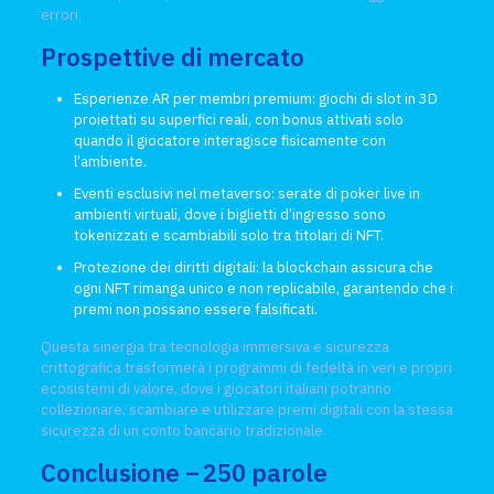
errori.
Prospettive di mercato
Esperienze AR per membri premium: giochi di slot in 3D
proiettati su superfici reali, con bonus attivati solo
quando il giocatore interagisce fisicamente con
l’ambiente.
Eventi esclusivi nel metaverso: serate di poker live in
ambienti virtuali, dove i biglietti d’ingresso sono
tokenizzati e scambiabili solo tra titolari di NFT.
Protezione dei diritti digitali: la blockchain assicura che
ogni NFT rimanga unico e non replicabile, garantendo che i
premi non possano essere falsificati.
Questa sinergia tra tecnologia immersiva e sicurezza
crittografica trasformerà i programmi di fedeltà in veri e propri
ecosistemi di valore, dove i giocatori italiani potranno
collezionare, scambiare e utilizzare premi digitali con la stessa
sicurezza di un conto bancario tradizionale.
Conclusione – 250 parole