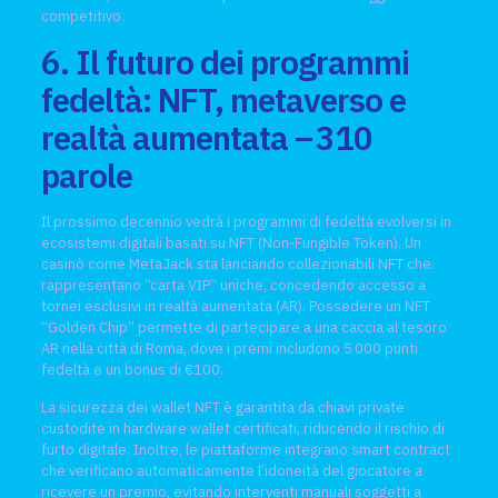
competitivo.
6. Il futuro dei programmi
fedeltà: NFT, metaverso e
realtà aumentata – 310
parole
Il prossimo decennio vedrà i programmi di fedeltà evolversi in
ecosistemi digitali basati su NFT (Non‑Fungible Token). Un
casinò come MetaJack sta lanciando collezionabili NFT che
rappresentano “carta VIP” uniche, concedendo accesso a
tornei esclusivi in realtà aumentata (AR). Possedere un NFT
“Golden Chip” permette di partecipare a una caccia al tesoro
AR nella città di Roma, dove i premi includono 5 000 punti
fedeltà e un bonus di €100.
La sicurezza dei wallet NFT è garantita da chiavi private
custodite in hardware wallet certificati, riducendo il rischio di
furto digitale. Inoltre, le piattaforme integrano smart contract
che verificano automaticamente l’idoneità del giocatore a
ricevere un premio, evitando interventi manuali soggetti a