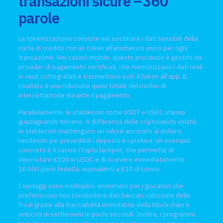
transazioni sicure – 360
parole
La tokenizzazione consiste nel sostituire i dati sensibili della
carta di credito con un token alfanumerico unico per ogni
transazione. Nei casinò mobile, questo processo è gestito da
provider di pagamento certificati, che memorizzano i dati reali
in vault crittografati e trasmettono solo il token all’app. Il
risultato è una riduzione quasi totale del rischio di
intercettazione durante il pagamento.
Parallelamente, le stablecoin come USDT e USDC stanno
guadagnando terreno. A differenza delle criptovalute volatili,
le stablecoin mantengono un valore ancorato al dollaro,
rendendo più prevedibili i depositi e i prelievi. Un esempio
concreto è il casinò CryptoJackpot, che permette di
depositare €100 in USDC e di ricevere immediatamente
10 000 punti fedeltà, equivalenti a €10 di bonus.
I vantaggi sono molteplici: anonimato per i giocatori che
preferiscono non condividere dati bancari, riduzione delle
frodi grazie alla tracciabilità immutabile della blockchain e
velocità di settlement in pochi secondi. Inoltre, i programmi