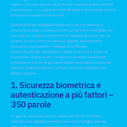
esperti, cercano quindi soluzioni che combinino divertimento
e protezione, e i programmi fedeltà stanno diventando il punto
d’incontro tra questi due mondi.
Questo articolo indaga le tendenze future in materia di
sicurezza mobile e spiega perché i programmi di fedeltà non
sono più un semplice strumento di marketing, ma un vero e
proprio scudo contro le minacce digitali. Analizzeremo
biometria, criptovalute, intelligenza artificiale,
privacy‑by‑design, gamification della sicurezza e, infine, le
prospettive legate a NFT, metaverso e realtà aumentata.
L’obiettivo è fornire ai giocatori italiani una mappa chiara per
valutare quali piattaforme offrono sia premi allettanti sia
difese robuste.
1. Sicurezza biometrica e
autenticazione a più fattori –
350 parole
Le app di casinò più recenti hanno introdotto la lettura
dell’impronta digitale per sbloccare il portafoglio virtuale,
riducendo il tempo necessario per accedere ai fondi. Alcuni