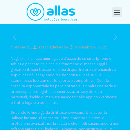
Published by
agenciadelrey
on
Novembro 6, 2025
Negli ultimi cinque anni il gioco d’azzardo su smartphone e
tablet è passato da nicchia a fenomeno di massa. Oggi i
giocatori italiani trascorrono più di quattro ore settimanali su
app di casinò, scegliendo tra slot con RTP del 96 % e
scommesse live con quote sportive competitive. Questa
crescita esponenziale ha però portato alla ribalta una serie di
preoccupazioni legate alla sicurezza: privacy dei dati
personali, rischio di malware nascosti nelle app non verificate
e truffe legate a bonus falsi.
Secondo le linee guida di
https://www.cnis.it/
le autorità
italiane invitano gli operatori a implementare sistemi di
protezione avanzati, ma la realtà è che molti casinò ancora non
offrono garanzie sufficienti. I giocatori, soprattutto quelli più