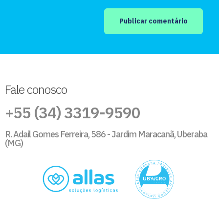
Fale conosco
+55 (34) 3319-9590
R. Adail Gomes Ferreira, 586 - Jardim Maracanã, Uberaba
(MG)