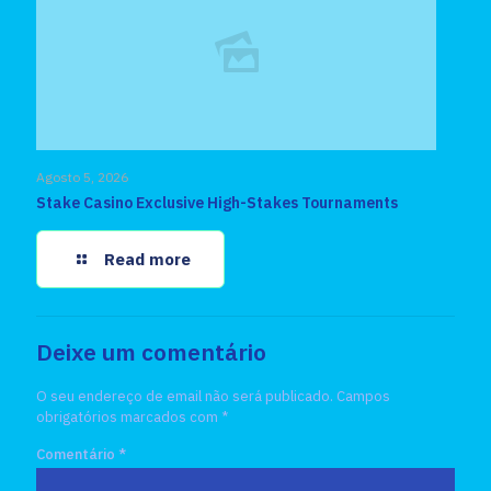
Agosto 5, 2026
Stake Casino Exclusive High-Stakes Tournaments
Read more
Deixe um comentário
O seu endereço de email não será publicado.
Campos
obrigatórios marcados com
*
Comentário
*