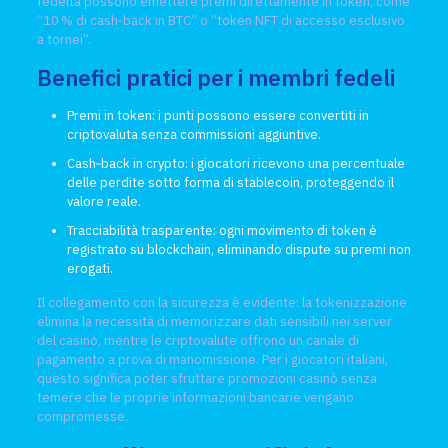
fedeltà possono emettere premi direttamente in token, come
“10 % di cash‑back in BTC” o “token NFT di accesso esclusivo
a tornei”.
Benefici pratici per i membri fedeli
Premi in token: i punti possono essere convertiti in
criptovaluta senza commissioni aggiuntive.
Cash‑back in crypto: i giocatori ricevono una percentuale
delle perdite sotto forma di stablecoin, proteggendo il
valore reale.
Tracciabilità trasparente: ogni movimento di token è
registrato su blockchain, eliminando dispute su premi non
erogati.
Il collegamento con la sicurezza è evidente: la tokenizzazione
elimina la necessità di memorizzare dati sensibili nei server
del casinò, mentre le criptovalute offrono un canale di
pagamento a prova di manomissione. Per i giocatori italiani,
questo significa poter sfruttare promozioni casinò senza
temere che le proprie informazioni bancarie vengano
compromesse.