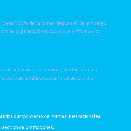
“¡Gana 200 % de tu primer depósito!” Sin embargo,
Este es el principal obstáculo que enfrentan los
ar tus ganancias. Un requisito de 30x sobre un
 retiro bajo, podrías quedarte sin acceso a la
arantiza cumplimiento de normas internacionales.
la sección de promociones.