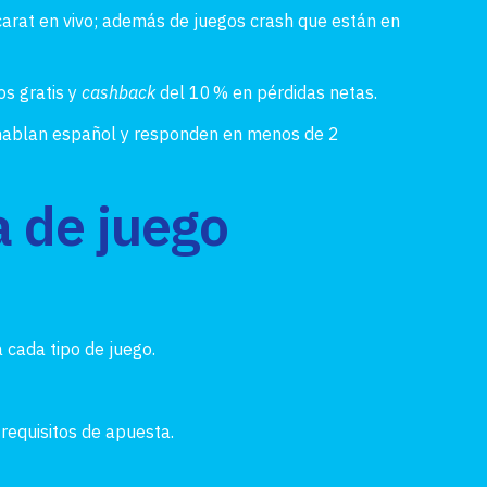
carat en vivo; además de juegos crash que están en
os gratis y
cashback
del 10 % en pérdidas netas.
e hablan español y responden en menos de 2
a de juego
a cada tipo de juego.
 requisitos de apuesta.