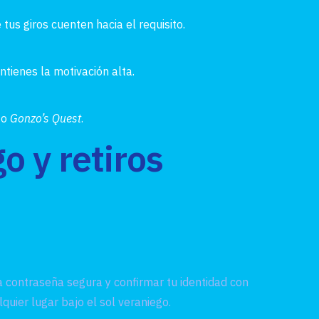
tus giros cuenten hacia el requisito.
ntienes la motivación alta.
o
Gonzo’s Quest
.
o y retiros
a contraseña segura y confirmar tu identidad con
quier lugar bajo el sol veraniego.