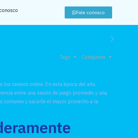
 conosco
Fale conosco
Tags
Categories
 los casinos online. En esta época del año,
encia entre una sesión de juego promedio y una
ás comunes y sacarle el mayor provecho a la
aderamente