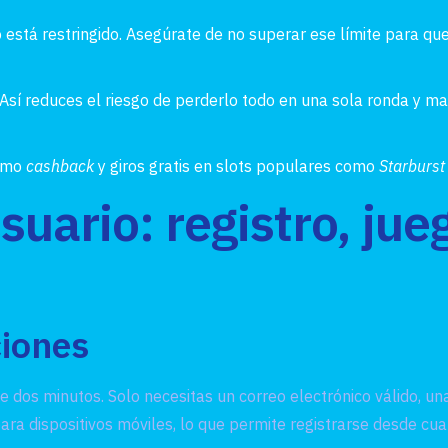
está restringido. Asegúrate de no superar ese límite para que 
 Así reduces el riesgo de perderlo todo en una sola ronda y ma
como
cashback
y giros gratis en slots populares como
Starburst
uario: registro, jueg
ciones
 dos minutos. Solo necesitas un correo electrónico válido, un
ra dispositivos móviles, lo que permite registrarse desde cual