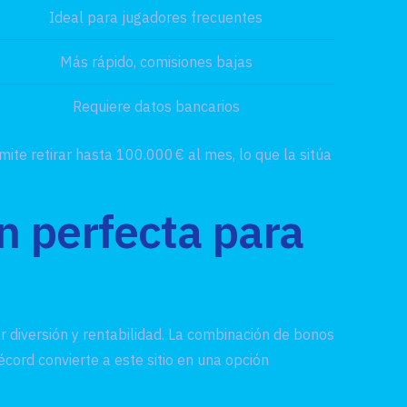
Ideal para jugadores frecuentes
Más rápido, comisiones bajas
Requiere datos bancarios
te retirar hasta 100.000 € al mes, lo que la sitúa
ón perfecta para
 diversión y rentabilidad. La combinación de bonos
écord convierte a este sitio en una opción