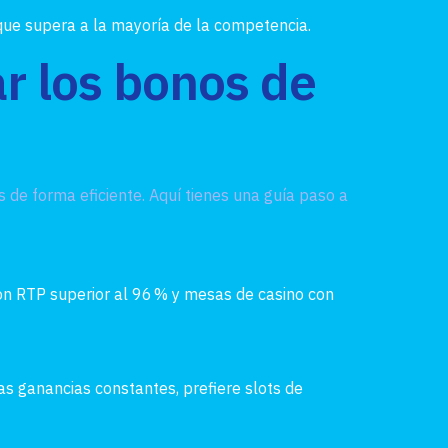
a que supera a la mayoría de la competencia.
r los bonos de
os de forma eficiente. Aquí tienes una guía paso a
con RTP superior al 96 % y mesas de casino con
s ganancias constantes, prefiere slots de