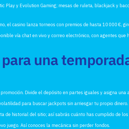
ic Play y Evolution Gaming; mesas de ruleta, blackjack y bac
o, el casino lanza torneos con premios de hasta 10 000 €, gir
ponible vía chat en vivo y correo electrónico, con agentes qu
s para una temporad
r promoción. Divide el depósito en partes iguales y asigna una 
volatilidad para buscar jackpots sin arriesgar tu propio dinero.
 de historial del sitio; así sabrás cuánto has cumplido de los
o juego. Así conoces la mecánica sin perder fondos.