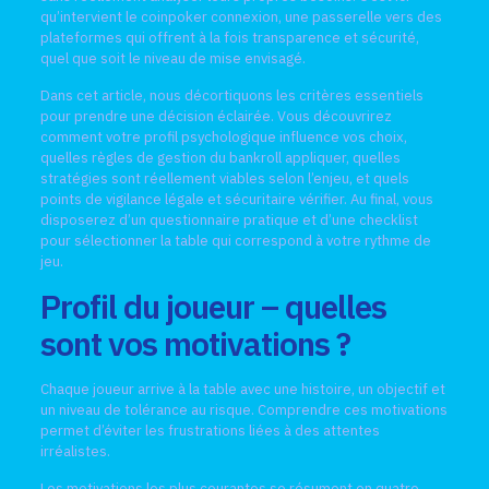
qu’intervient le
coinpoker connexion
, une passerelle vers des
plateformes qui offrent à la fois transparence et sécurité,
quel que soit le niveau de mise envisagé.
Dans cet article, nous décortiquons les critères essentiels
pour prendre une décision éclairée. Vous découvrirez
comment votre profil psychologique influence vos choix,
quelles règles de gestion du bankroll appliquer, quelles
stratégies sont réellement viables selon l’enjeu, et quels
points de vigilance légale et sécuritaire vérifier. Au final, vous
disposerez d’un questionnaire pratique et d’une checklist
pour sélectionner la table qui correspond à votre rythme de
jeu.
Profil du joueur – quelles
sont vos motivations ?
Chaque joueur arrive à la table avec une histoire, un objectif et
un niveau de tolérance au risque. Comprendre ces motivations
permet d’éviter les frustrations liées à des attentes
irréalistes.
Les motivations les plus courantes se résument en quatre