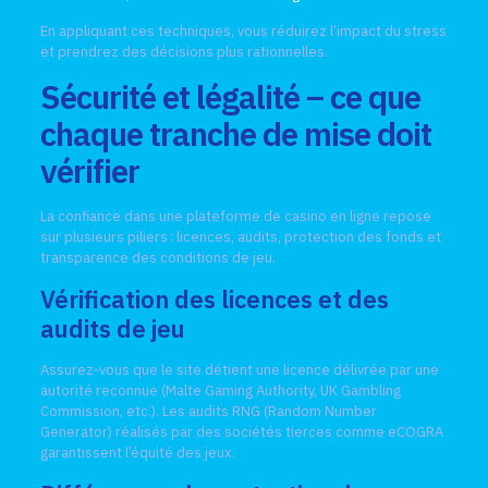
En appliquant ces techniques, vous réduirez l’impact du stress
et prendrez des décisions plus rationnelles.
Sécurité et légalité – ce que
chaque tranche de mise doit
vérifier
La confiance dans une plateforme de casino en ligne repose
sur plusieurs piliers : licences, audits, protection des fonds et
transparence des conditions de jeu.
Vérification des licences et des
audits de jeu
Assurez‑vous que le site détient une licence délivrée par une
autorité reconnue (Malte Gaming Authority, UK Gambling
Commission, etc.). Les audits RNG (Random Number
Generator) réalisés par des sociétés tierces comme eCOGRA
garantissent l’équité des jeux.