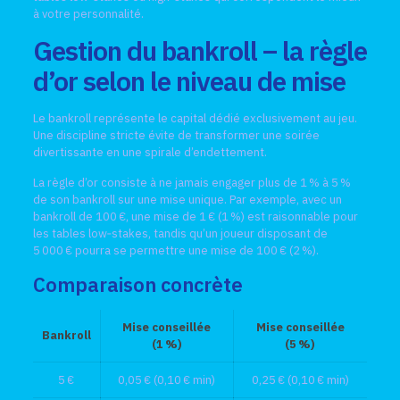
à votre personnalité.
Gestion du bankroll – la règle
d’or selon le niveau de mise
Le bankroll représente le capital dédié exclusivement au jeu.
Une discipline stricte évite de transformer une soirée
divertissante en une spirale d’endettement.
La règle d’or consiste à ne jamais engager plus de 1 % à 5 %
de son bankroll sur une mise unique. Par exemple, avec un
bankroll de 100 €, une mise de 1 € (1 %) est raisonnable pour
les tables low‑stakes, tandis qu’un joueur disposant de
5 000 € pourra se permettre une mise de 100 € (2 %).
Comparaison concrète
Mise conseillée
Mise conseillée
Bankroll
(1 %)
(5 %)
5 €
0,05 € (0,10 € min)
0,25 € (0,10 € min)