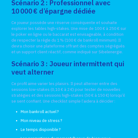
Scénario 2 : Professionnel avec
10 000 € d’épargne dédiée
Ce joueur possède une réserve conséquente et souhaite
explorer les tables high‑stakes. Une mise de 100 € à 250 € sur
le poker en ligne ou le baccarat est envisageable, à condition
de respecter la règle du 1 % (100 € de bankroll minimum). Il
devra choisir une plateforme offrant des comptes ségrégués
et un support client réactif, comme indiqué sur Sibelenergie.
Scénario 3 : Joueur intermittent qui
veut alterner
Ce profil aime varier les plaisirs. Il peut alterner entre des
sessions low‑stakes (0,10 € à 2 €) pour tester de nouvelles
stratégies et des sessions high‑stakes (50 € à 150 €) lorsqu’il
se sent confiant. Une checklist simple l’aidera à décider :
Mon bankroll actuel ?
Mon niveau de stress ?
Le temps disponible ?