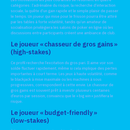
catégories : l’adrénaline du risque, la recherche d’interaction
sociale, la quête d’un gain rapide et le simple plaisir de passer
le temps. Un joueur qui mise pour le frisson pourra être attiré
par les tables à forte volatilité, tandis qu’un amateur de
socialisation privilégiera les salons de poker en ligne où les
discussions entre participants créent une ambiance de club.
Le joueur « chasseur de gros gains »
(high‑stakes)
Ce profil recherche l’excitation du gros pari. Il aime voir son
solde fluctuer rapidement, même si cela implique des pertes
importantes à court terme. Les jeux à haute volatilité, comme
le blackjack à mise maximale ou les machines à sous
progressives, correspondent à cette envie. Le chasseur de
gros gains est souvent prêt à investir plusieurs centaines
d’euros par session, convaincu que le « big win » justifiera le
risque.
Le joueur « budget‑friendly »
(low‑stakes)