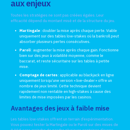
aux enjeux
Toutes les stratégies ne sont pas créées égales. Leur
efficacité dépend du montant misé et de la structure du jeu.
Martingale
: doubler la mise après chaque perte. Viable
uniquement sur des tables low‑stakes où la bankroll peut
absorber plusieurs pertes consécutives.
Paroli
: augmenter la mise après chaque gain. Fonctionne
bien sur des jeux à volatilité moyenne, comme le
baccarat, et reste sécuritaire sur les tables à petite
mise.
Comptage de cartes
: applicable au blackjack en ligne
uniquement lorsqu’une version « live‑dealer » offre un
nombre de jeux limité. Cette technique devient
rapidement non rentable en high‑stakes à cause des
limites de mise imposées par les casinos.
Avantages des jeux à faible mise
Les tables low‑stakes offrent un terrain d’expérimentation.
Vous pouvez tester la Martingale ou le Paroli sur des mises de