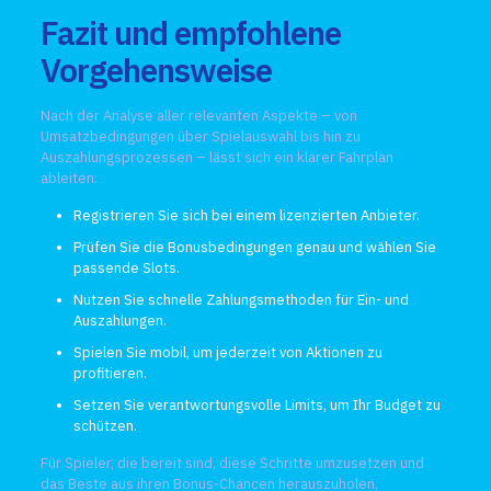
Fazit und empfohlene
Vorgehensweise
Nach der Analyse aller relevanten Aspekte – von
Umsatzbedingungen über Spielauswahl bis hin zu
Auszahlungsprozessen – lässt sich ein klarer Fahrplan
ableiten:
Registrieren Sie sich bei einem lizenzierten Anbieter.
Prüfen Sie die Bonusbedingungen genau und wählen Sie
passende Slots.
Nutzen Sie schnelle Zahlungsmethoden für Ein- und
Auszahlungen.
Spielen Sie mobil, um jederzeit von Aktionen zu
profitieren.
Setzen Sie verantwortungsvolle Limits, um Ihr Budget zu
schützen.
Für Spieler, die bereit sind, diese Schritte umzusetzen und
das Beste aus ihren Bonus‑Chancen herauszuholen,