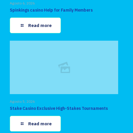
Agosto 6, 2026
Spinkings casino Help for Family Members
Read more
Agosto 5, 2026
Stake Casino Exclusive High-Stakes Tournaments
Read more