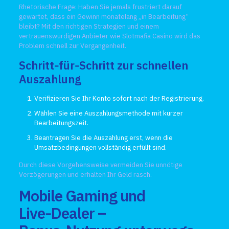
Rhetorische Frage: Haben Sie jemals frustriert darauf
gewartet, dass ein Gewinn monatelang „in Bearbeitung“
bleibt? Mit den richtigen Strategien und einem
vertrauenswürdigen Anbieter wie Slotmafia Casino wird das
Problem schnell zur Vergangenheit.
Schritt‑für‑Schritt zur schnellen
Auszahlung
Verifizieren Sie Ihr Konto sofort nach der Registrierung.
Wählen Sie eine Auszahlungsmethode mit kurzer
Bearbeitungszeit.
Beantragen Sie die Auszahlung erst, wenn die
Umsatzbedingungen vollständig erfüllt sind.
Durch diese Vorgehensweise vermeiden Sie unnötige
Verzögerungen und erhalten Ihr Geld rasch.
Mobile Gaming und
Live‑Dealer –