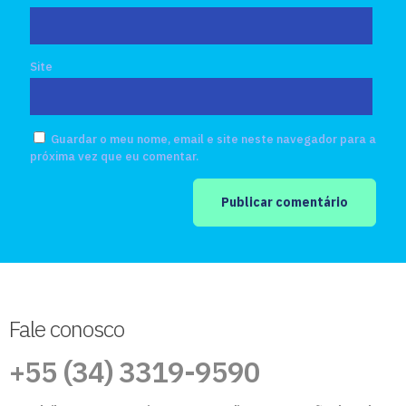
Site
Guardar o meu nome, email e site neste navegador para a
próxima vez que eu comentar.
Fale conosco
+55 (34) 3319-9590