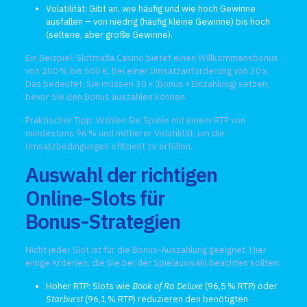
Volatilität: Gibt an, wie häufig und wie hoch Gewinne
ausfallen – von niedrig (häufig kleine Gewinne) bis hoch
(seltene, aber große Gewinne).
Ein Beispiel: Slotmafia Casino bietet einen Willkommensbonus
von 200 % bis 500 €, bei einer Umsatzanforderung von 30 x.
Das bedeutet, Sie müssen 30 × (Bonus + Einzahlung) setzen,
bevor Sie den Bonus auszahlen können.
Praktischer Tipp: Wählen Sie Spiele mit einem RTP von
mindestens 96 % und mittlerer Volatilität, um die
Umsatzbedingungen effizient zu erfüllen.
Auswahl der richtigen
Online‑Slots für
Bonus‑Strategien
Nicht jeder Slot ist für die Bonus‑Auszahlung geeignet. Hier
einige Kriterien, die Sie bei der Spielauswahl beachten sollten:
Hoher RTP: Slots wie
Book of Ra Deluxe
(96,5 % RTP) oder
Starburst
(96,1 % RTP) reduzieren den benötigten