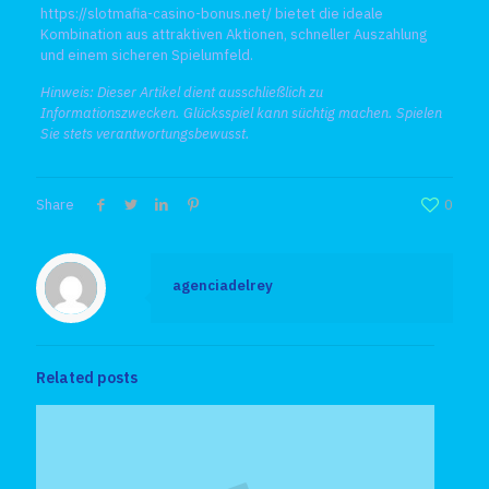
https://slotmafia-casino-bonus.net/
bietet die ideale
Kombination aus attraktiven Aktionen, schneller Auszahlung
und einem sicheren Spielumfeld.
Hinweis: Dieser Artikel dient ausschließlich zu
Informationszwecken. Glücksspiel kann süchtig machen. Spielen
Sie stets verantwortungsbewusst.
Share
0
agenciadelrey
Related posts